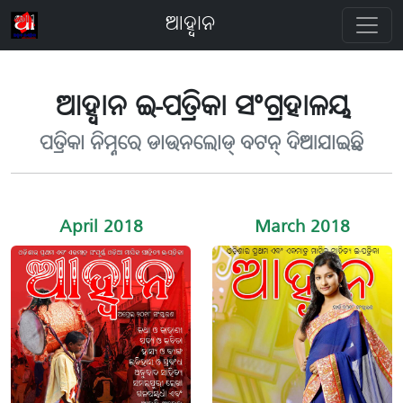
ଆହ୍ବାନ
ଆହ୍ବାନ ଇ-ପତ୍ରିକା ସଂଗ୍ରହାଳୟ
ପତ୍ରିକା ନିମ୍ନରେ ଡାଉନଲୋଡ୍ ବଟନ୍ ଦିଆଯାଇଛି
April 2018
March 2018