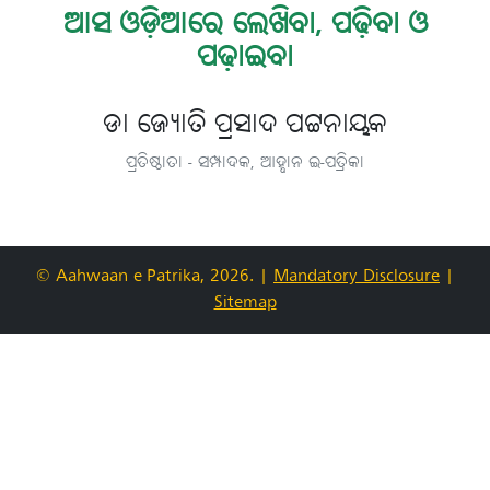
ଆସ ଓଡ଼ିଆରେ ଲେଖିବା, ପଢ଼ିବା ଓ
ପଢ଼ାଇବା
ଡା ଜ୍ୟୋତି ପ୍ରସାଦ ପଟ୍ଟନାୟକ
ପ୍ରତିଷ୍ଠାତା - ସମ୍ପାଦକ, ଆହ୍ବାନ ଇ-ପତ୍ରିକା
© Aahwaan e-Patrika, 2026.
|
Mandatory Disclosure
|
Sitemap