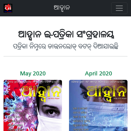
ଆହ୍ବାନ
ଆହ୍ବାନ ଇ-ପତ୍ରିକା ସଂଗ୍ରହାଳୟ
ପତ୍ରିକା ନିମ୍ନରେ ଡାଉନଲୋଡ୍ ବଟନ୍ ଦିଆଯାଇଛି
May 2020
April 2020