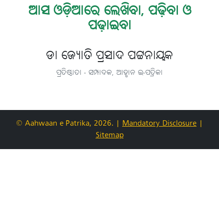
ଆସ ଓଡ଼ିଆରେ ଲେଖିବା, ପଢ଼ିବା ଓ
ପଢ଼ାଇବା
ଡା ଜ୍ୟୋତି ପ୍ରସାଦ ପଟ୍ଟନାୟକ
ପ୍ରତିଷ୍ଠାତା - ସମ୍ପାଦକ, ଆହ୍ବାନ ଇ-ପତ୍ରିକା
© Aahwaan e-Patrika, 2026.
|
Mandatory Disclosure
|
Sitemap