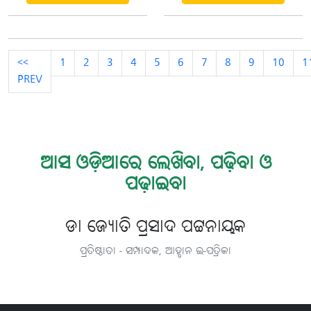
<<
1
2
3
4
5
6
7
8
9
10
1
PREV
ଆସ ଓଡ଼ିଆରେ ଲେଖିବା, ପଢ଼ିବା ଓ
ପଢ଼ାଇବା
ଡା ଜ୍ୟୋତି ପ୍ରସାଦ ପଟ୍ଟନାୟକ
ପ୍ରତିଷ୍ଠାତା - ସମ୍ପାଦକ, ଆହ୍ବାନ ଇ-ପତ୍ରିକା