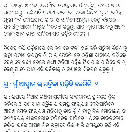
ଉ : କାରଣ ଆନନ୍ଦ ଦେଉଥିବା ସମସ୍ତ ପଦାର୍ଥ ଦୁର୍ମୂଲ୍ୟ ବୋଲି ଆମେ
ମନେ କରୁ୤ କୌଣସି ପଦାର୍ଥ, ଦ୍ରବ୍ୟ ବା ସେବା କିଣିବା ଦ୍ବାରା ତା’ର
ମୂଲ୍ୟ କମ ହୋଇଯାଏ, ଭାଷା ଓ ସାହିତ୍ୟ ଅମୂଲ୍ୟ ତେଣୁ ଏହିପରି
ପଦାର୍ଥକୁ ଆମେ ନିଃଶୁଳ୍କ ବିତରଣ କରୁଛୁ, ଯାହା ଦ୍ବାରା ଅଧିକରୁ ଅଧିକ
ଲୋକ ଆମ ଭାଷା ସାହିତ୍ୟ ସହ ଜଡ଼ିତ ହେବେ୤
ବିଶେଷ କରି ଓଡ଼ିଶାରେ ଲୋକମାନେ ଟଙ୍କା ଖର୍ଚ୍ଚ କରି ପତ୍ରିକା କିଣିବାକୁ
ଇଚ୍ଛା ପ୍ରକାଶ କରନ୍ତିନାହିଁ, ଆଉ ଯେଉଁମାନେ ଓଡ଼ିଶା ବାହାରେ ରହିଲେ
ସେମାନେ ଟଙ୍କା ଦେଲେ ମଧ୍ୟ ଓଡ଼ିଆ ପତ୍ରିକାଟିଏ ପାଇ ପାରିବେ ନାହିଁ,
ତେଣୁ ଆମେ ଆମ ଏହି ପତ୍ରିକାକୁ ମାଗଣାରେ ବିତରଣ କରୁଛୁ୤
ପ୍ର : ମୁଁ ଆହ୍ବାନ ଇ-ପତ୍ରିକା ପଢ଼ିବି କେମିତି ?
ଉ : ଉପରେ ଦିଆଯାଇଥିବା ସୂଚୀରେ ସଂଗ୍ରହାଳୟ ସ୍ଥାନରେ କ୍ଲିକ୍
କରିଲେ ଆପଣ ଆମ ପତ୍ରିକାର ସମସ୍ତ ସଂସ୍କରଣ ଦେଖିପାରିବେ୤
ଆପଣ ଯେଉଁ ସଂସ୍କରଣ ପଢ଼ିବାକୁ ଚାହାନ୍ତି ତାହାକୁ ନିଜ ମୋବାଇଲ୍ ବା
କମ୍ପ୍ୟୁଟରକୁ ଡାଉନ୍‌ଲୋଡ୍ କରିନେଇ ପାରିବେ୤ ଥରେ ଡାଉନ୍‌ଲୋଡ୍
କରିବା ପରେ ଆପଣ ନିଜ ଇଚ୍ଛାରେ ନିଜ ଖାଲି ସମୟରେ ବସି ଏହି