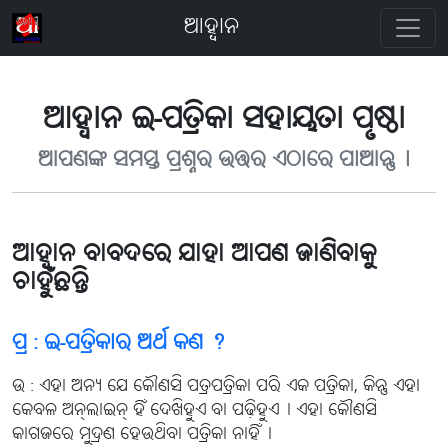
ଆହ୍ବାନ
ଆହ୍ବାନ ଇ-ପତ୍ରିକା ସହାୟତା ପୃଷ୍ଠା
ଆପଣଙ୍କ ସମସ୍ତ ପ୍ରଶ୍ନର ଉତ୍ତର ଏଠାରେ ପାଆନ୍ତୁ୤
ଆହ୍ବାନ ବାବଦରେ ଯାହା ଆପଣ ଜାଣିବାକୁ
ଚାହୁଁଛନ୍ତି
ପ୍ର : ଇ-ପତ୍ରିକାର ଅର୍ଥ କଣ ?
ଉ : ଏହା ଅନ୍ୟ ଯେ କୌଣସି ପତ୍ରପତ୍ରିକା ପରି ଏକ ପତ୍ରିକା, କିନ୍ତୁ ଏହା
କେବଳ ଅନ୍‌ଲାଇନ୍ ହିଁ ଦେଖିହୁଏ ବା ପଢ଼ିହୁଏ୤ ଏହା କୌଣସି
କାଗଜରେ ମୁଦ୍ରଣ ହେଉଥିବା ପତ୍ରିକା ନାହିଁ୤