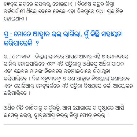
ୱେବ୍‌ସାଇଟ୍‌ରେ ଉପଲବ୍ଧ ହୋଇଯାଏ୤ ବିଶେଷ ଉତ୍ସବ କିମ୍ବା
ପର୍ବପର୍ବାଣୀ ଥିଲେ ବେଳେ ବେଳେ ଏହା ବିଳମ୍ବରେ ମଧ୍ୟ ପ୍ରକାଶିତ
ହୋଇଥାଏ୤
ପ୍ର : ମୋତେ ଆହ୍ବାନ ଭଲ ଲାଗିଲା, ମୁଁ କିଛି ସହାୟତା
କରିପାରେକି ?
ଉ : ଧନ୍ୟବାଦ୤ ନିଶ୍ଚୟ ଭାବରେ ଆପଣ ଆମର ଏହି ଆନ୍ଦୋଳନରେ
ସାମିଲ ହୋଇପାରିବେ ଏବଂ ଏହି ପତ୍ରିକାକୁ ଅଧିକରୁ ଅଧିକ ପାଠକ
ଏବଂ ଲେଖକ ମାନଙ୍କ ନିକଟରେ ପହଞ୍ଚାଇବାରେ ସହାୟତା
କରିପାରିବେ୤ ନିଜ ବନ୍ଧୁମାନଙ୍କୁ ଆପଣ ଆହ୍ବାନ ବିଷୟରେ ଜଣାଇବେ
ଏବଂ ସୋସିଆଲ୍ ନେଟ୍‌ୱର୍କରେ ଏହି ପତ୍ରିକା ବିଷୟରେ ଚର୍ଚ୍ଚା ଆୟୋଜନ
କରିପାରିବେ୤
ଅଧିକ କିଛି ଜାଣିବାକୁ ଚାହୁଁଛନ୍ତି, ଆମ ଯୋଗାଯୋଗ ପୃଷ୍ଠାରେ ଆସି
ଇମେଲ୍ କରନ୍ତୁ, ହ୍ବାଟ୍‌ସଆପ୍ କରନ୍ତୁ କିମ୍ବା ଫୋନ୍ କରନ୍ତୁ୤