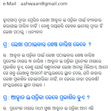
e-Mail : aahwaan@gmail.com
ହ୍ବାଟ୍‌ସାପ୍ ଦ୍ବାରା ପ୍ରେରିତ ଲେଖା ଆହ୍ବାନ ଇ-ପତ୍ରିକା ପାଇଁ ବ୍ୟବହାର
କରାଯାଇ ପାରିବ ନାହିଁ୤ ତେଣୁ ଦୟାକରି କେବଳ ଇମେଲ୍ ଦ୍ବାରା ହିଁ
ଲେଖା ପଠାନ୍ତୁ୤ ଧନ୍ୟବାଦ
ପ୍ର : ଲେଖା ପଠାଇବାର ଶେଷ ତାରିଖ କେବେ ?
ଉ : ଆହ୍ବାନ ଇ-ପତ୍ରିକା ପାଇଁ ଲେଖା ପଠାଇବାର ଶେଷ ତାରିଖ
ପ୍ରତ୍ୟେକ ମାସର ୩ ତାରିଖ୤ ଆହ୍ବାନ ଇ-ପତ୍ରିକା ପ୍ରତ୍ୟେକ ମାସରେ
ପ୍ରକାଶିତ ହୁଏ, ତେଣୁ ଯେଉଁ ବନ୍ଧୁମାନଙ୍କ ଲେଖା ଆମକୁ ମିଳିଥାଏ, ଆମେ
ସେ ସବୁ ଲେଖାକୁ ଆଗାମୀ ସଂସ୍କରଣରେ ସ୍ଥାନ ଦେଉ, ଯଦି କାହାର
ଲେଖା ପ୍ରକାଶିତ ହୋଇପାରିଲା ନାହିଁ, ତା ହେଲେ ତାହା ପରବର୍ତ୍ତୀ
ସଂସ୍କରଣରେ ସ୍ଥାନ ପାଇବ୤
ପ୍ର : ଆହ୍ବାନ ଇ-ପତ୍ରିକା କେବେ ପ୍ରକାଶିତ ହୁଏ ?
ଉ : ପ୍ରତ୍ୟେକ ମାସର ମଧ୍ୟ ସୁଦ୍ଧା ଆହ୍ବାନ ଇ-ପତ୍ରିକା ଆମ ଏହି