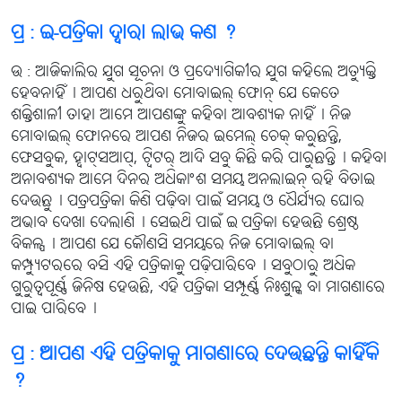
ପ୍ର : ଇ-ପତ୍ରିକା ଦ୍ବାରା ଲାଭ କଣ ?
ଉ : ଆଜିକାଲିର ଯୁଗ ସୂଚନା ଓ ପ୍ରଦ୍ୟୋଗିକୀର ଯୁଗ କହିଲେ ଅତ୍ୟୁକ୍ତି
ହେବନାହିଁ୤ ଆପଣ ଧରୁଥିବା ମୋବାଇଲ୍ ଫୋନ୍ ଯେ କେତେ
ଶକ୍ତିଶାଳୀ ତାହା ଆମେ ଆପଣଙ୍କୁ କହିବା ଆବଶ୍ୟକ ନାହିଁ୤ ନିଜ
ମୋବାଇଲ୍ ଫୋନରେ ଆପଣ ନିଜର ଇମେଲ୍ ଚେକ୍ କରୁଛନ୍ତି,
ଫେସବୁକ, ହ୍ବାଟ୍‌ସଆପ୍, ଟ୍ବିଟର୍ ଆଦି ସବୁ କିଛି କରି ପାରୁଛନ୍ତି୤ କହିବା
ଅନାବଶ୍ୟକ ଆମେ ଦିନର ଅଧିକାଂଶ ସମୟ ଅନଲାଇନ୍ ରହି ବିତାଇ
ଦେଉଛୁ୤ ପତ୍ରପତ୍ରିକା କିଣି ପଢ଼ିବା ପାଇଁ ସମୟ ଓ ଧୈର୍ଯ୍ୟର ଘୋର
ଅଭାବ ଦେଖା ଦେଲାଣି୤ ସେଇଥି ପାଇଁ ଇ-ପତ୍ରିକା ହେଉଛି ଶ୍ରେଷ୍ଠ
ବିକଳ୍ପ୤ ଆପଣ ଯେ କୌଣସି ସମୟରେ ନିଜ ମୋବାଇଲ୍ ବା
କମ୍ପ୍ୟୁଟରରେ ବସି ଏହି ପତ୍ରିକାକୁ ପଢ଼ିପାରିବେ୤ ସବୁଠାରୁ ଅଧିକ
ଗୁରୁତ୍ବପୂର୍ଣ୍ଣ ଜିନିଷ ହେଉଛି, ଏହି ପତ୍ରିକା ସମ୍ପୂର୍ଣ୍ଣ ନିଃଶୁଳ୍କ ବା ମାଗଣାରେ
ପାଇ ପାରିବେ୤
ପ୍ର : ଆପଣ ଏହି ପତ୍ରିକାକୁ ମାଗଣାରେ ଦେଉଛନ୍ତି କାହିଁକି
?