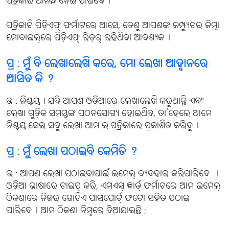
ପତ୍ରିକାର ଆନନ୍ଦ ନେଇ ପାରିବେ୤
ପତ୍ରିକାଟି ପିଡ଼ିଏଫ୍ ଫର୍ମାଟରେ ଆସେ, ତେଣୁ ଆପଣଙ୍କ କମ୍ପ୍ୟୁଟର କିମ୍ବା
ମୋବାଇଲ୍‌ରେ ପିଡ଼ିଏଫ୍ ରିଡ଼ର୍ ରହିଥିବା ଆବଶ୍ୟକ୤
ପ୍ର : ମୁଁ ବି ଲେଖାଲେଖି କରେ, ମୋ ଲେଖା ଆହ୍ବାନରେ
ଆସିବ କି ?
ଉ : ନିଶ୍ଚୟ୤ ଯଦି ଆପଣ ଓଡ଼ିଆରେ ଲେଖାଲେଖି କରୁଥାନ୍ତି ଏବଂ
ଲେଖା ଗୁଡ଼ିକ ସମସ୍ତଙ୍କ ପଠନଯୋଗ୍ୟ ହୋଇଥିବ, ତା’ହେଲେ ଆମେ
ନିଶ୍ଚୟ ସେଇ ସବୁ ଲେଖା ଆମ ଇ-ପତ୍ରିକାରେ ପ୍ରକାଶିତ କରିବୁ୤
ପ୍ର : ମୁଁ ଲେଖା ପଠାଇବି କେମିତି ?
ଉ : ଆପଣ ଲେଖା ପଠାଇବାପାଇଁ ଇମେଲ୍ ବ୍ୟବହାର କରିପାରିବେ ୤
ଓଡ଼ିଆ ଭାଷାରେ ଟାଇପ୍ କରି, ଏମଏସ୍ ୱାର୍ଡ୍ ଫର୍ମାଟରେ ଆମ ଇମେଲ୍
ଠିକଣାରେ ନିଜର ଗୋଟିଏ ପାସପୋର୍ଟ୍ ଫଟୋ ସହିତ ପଠାଇ
ପାରିବେ୤ ଆମ ଠିକଣା ନିମ୍ନରେ ଦିଆଯାଇଛି ;