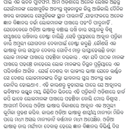
ପାଇଁ ଏକ ଉଚିତ ପ୍ଲାଟଫର୍ମ. ଆମ ଓଡ଼ିଶାରେ ଅନେକ ଲେଖକ ଅଛନ୍ତି
ଯେଉଁମାନଙ୍କ ଲେଖାଗୁଡ଼ିକ ଅତ୍ୟନ୍ତ ସୃଜନାତ୍ମକ କିନ୍ତୁ ଆଜିକାଲି ଦୈନିକ
ଖବର କାଗଜରେ ସେଗୁଡ଼ିକଙ୍କ ସ୍ଥାନ ପାଉନାହିଁ ,ଯାହାଫଳରେ ଅନେକ
ଜ୍ଞାନ ବିଜ୍ଞାନର ଚର୍ଚ୍ଚା ଲୋକମାନଙ୍କ ପାଖରେ ପହଂଚି ପାରୁନାହିଁ .
ଯେତେବେଳେ ଓଡ଼ିଆ ଭାଷାକୁ ବଞ୍ଚାଇ ରଖି ତାର ସମ୍ମାନକୁ ବିଶ୍ୱ
ସମ୍ମୁଖରେ ରଖିବାର ଚେଷ୍ଟା ଚାଲିଛି ,ସେହି ପ୍ରୟାସରେ ଆହ୍ୱାନ ପତ୍ରିକା
ତାର ଅମୁଲ୍ୟ ଯୋଗଦାନ ଦେବାପାଇଁ ଚେଷ୍ଟା କରୁଛି .କୌଣସି ଏକ
ଭାଷାକୁ ତାର ସମ୍ମାନ ଦେବାର ଗୋଟିଏ ମାତ୍ର ରାସ୍ତାହେଉଛି ତାହା
ଲୋକ ମାନଙ୍କ ପାଖରେ ପହଞ୍ଚିବା ଦରକାର . ଏହା ଯଦି ପାଠକ ମାନଙ୍କ
ପାଖରେ ପହଞ୍ଚେ ତାହେଲେ ଲୋକ ମାନଙ୍କର ଚିନ୍ତନ ପ୍ରକ୍ରିୟାରେ ଏକ
ପରିବର୍ତ୍ତନ ଆସିବ . ଯେଉଁ ଦେଶର ବା ରାଜ୍ୟର ଭାଷା ଯେତେ ଉର୍ଣ୍ଣତ
ସେ ଦେଶର ଲୋକମାନଙ୍କର ଚିନ୍ତା ଭାବନାର ସ୍ତର ଅତ୍ୟନ୍ତ ଉଚ୍ଚ
କୋଟିର ହୋଇଥାଏ . ଏହି କାରଣରୁ କୁହାଯାଇ ପାରେ ଯେ ଆହ୍ୱାନର
ଭବିଷ୍ୟତ ଉଜ୍ଜ୍ୱଳ ମୟ. କିଛିଦିନ ଭିତରେ ଏହି ପତ୍ରିକାଟି ଓଡ଼ିଶାରେ ହାର୍ଡ
କପି ଭାବେ ଲୋକମାନଙ୍କ ପାଖରେ ପହଞ୍ଚିବା ବୋଲି ମୋର ବିଶ୍ୱାସ .
ଆଗାମୀ ଦିନରେ ଓଡ଼ିଆ ଭାଷାର ବିକାଶରେ ଆହ୍ୱାନ ଏକ ଅମୁଲ୍ୟ
ଭୂମିକା ଗ୍ରହଣ କରିବ. କାରଣ ଓଡ଼ିଆ ଭାଷାକୁ ଶାସ୍ତ୍ରୀୟ ମାନ୍ୟତା ମିଳିବ
ପରେ ମଧ୍ୟ ଅସଲ ମାନ୍ୟତାଟି ବର୍ତ୍ତମାନ ମଧ୍ୟ ଅପେକ୍ଷିତ. ଓଡ଼ିଆ
ଭାଷାକୁ ତାର ମର୍ଯ୍ୟାଦା ଦେବାକୁ ହେଲେ ଜ୍ଞାନ ବିଜ୍ଞାନର ବିଭିର୍ଣ୍ଣ ଦିଗ