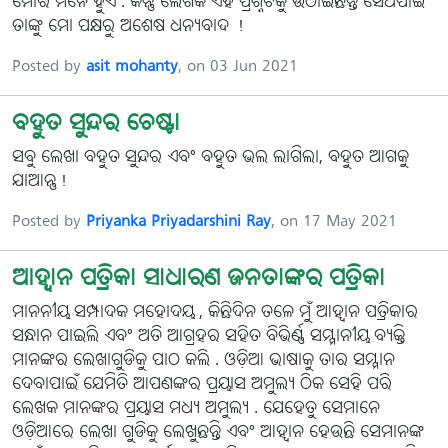
ମୋର ମନେ ହୁଏ . କିନ୍ତୁ ଲେଖକ ଏହି ପ୍ରଶ୍ନଟିକୁ ଉଠାଇଛନ୍ତି ସେଥିପାଇଁ
ତାଙ୍କୁ ମୋ ପକ୍ଷରୁ ଅଶେଷ ଧନ୍ୟବାଦ !
Posted by
asit mohanty
, on 03 Jun 2021
ବହୁତ ସୁନ୍ଦର ଚେଷ୍ଟା
ସବୁ ଲେଖା ବହୁତ ସୁନ୍ଦର ଏବଂ ବହୁତ ଭଲ ଲାଗିଲା, ବହୁତ ଆଗକୁ
ଯାଆନ୍ତୁ!
Posted by
Priyanka Priyadarshini Ray
, on 17 May 2021
ଆହ୍ୱାନ ପତ୍ରିକା ସାଧାରଣ ଜନତାଙ୍କର ପତ୍ରିକା
ମାନନୀୟ ସମ୍ପାଦକ ମହୋଦୟ , କିଛିଦିନ ତଳେ ମୁଁ ଆହ୍ୱାନ ପତ୍ରିକାର
ସନ୍ଧାନ ପାଇଲି ଏବଂ ଅତି ଆଗ୍ରହର ସହିତ ବିଭିର୍ଣ୍ଣ ସମ୍ମାନୀୟ ବ୍ୟକ୍ତି
ମାନଙ୍କର ଲେଖାଗୁଡିକୁ ପାଠ କଲି . ଓଡ଼ିଆ ଭାଷାକୁ ତାର ସମ୍ମାନ
ଦେବାପାଇଁ ଯେମିତି ଆପଣଙ୍କର ପ୍ରୟାସ ଅମୁଲ୍ୟ ଠିକ ସେହି ପରି
ଲେଖକ ମାନଙ୍କର ପ୍ରୟାସ ମଧ୍ୟ ଅମୁଲ୍ୟ . ଯେହେତୁ ସେମାନେ
ଓଡ଼ିଆରେ ଲେଖା ଗୁଡିକୁ ଲେଖୁଛନ୍ତି ଏବଂ ଆହ୍ୱାନ ହେଉଛି ସେମାନଙ୍କ