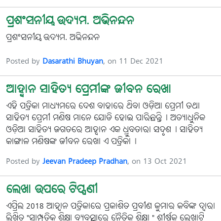
ପ୍ରଶଂସନୀୟ ଉଦ୍ୟମ. ଅଭିନନ୍ଦନ
ପ୍ରଶଂସନୀୟ ଉଦ୍ୟମ. ଅଭିନନ୍ଦନ
Posted by
Dasarathi Bhuyan
, on 11 Dec 2021
ଆହ୍ବାନ ସାହିତ୍ୟ ପ୍ରେମୀଙ୍କ ଜୀବନ ରେଖା
ଏହି ପତ୍ରିକା ମାଧ୍ୟମରେ ଦେଶ ବାହାରେ ଥିବା ଓଡ଼ିଆ ପ୍ରେମୀ ତଥା
ସାହିତ୍ୟ ପ୍ରେମୀ ମଣିଷ ମାନେ ଯୋଡି ହୋଇ ପାରିଛନ୍ତି। ଅତ୍ୟାଧୁନିକ
ଓଡ଼ିଆ ସାହିତ୍ୟ ଜଗତରେ ଆହ୍ବାନ ଏକ ଧ୍ରୁବତାରା ସଦୃଶ। ସାହିତ୍ୟ
କାଙ୍ଗାଳ ମଣିଷଙ୍କ ଜୀବନ ରେଖା ଏ ପତ୍ରିକା।
Posted by
Jeevan Pradeep Pradhan
, on 13 Oct 2021
ଲେଖା ଉପରେ ଟିପ୍ପଣୀ
ଏପ୍ରିଲ 2018 ଆହ୍ୱାନ ପତ୍ରିକାରେ ପ୍ରକାଶିତ ପ୍ରବୀଣ କୁମାର କବିଙ୍କ ଦ୍ୱାରା
ଲିଖିତ "ସାମ୍ପ୍ରତିକ ଶିକ୍ଷା ବ୍ୟବସ୍ଥାରେ ନୈତିକ ଶିକ୍ଷା " ଶୀର୍ଷକ ଲେଖାଟି