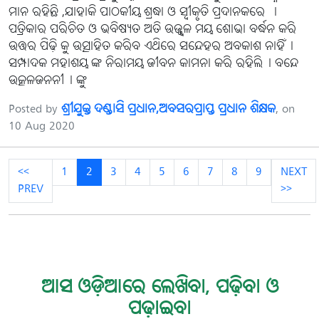
ମାନ ରହିଛି ,ଯାହାକି ପାଠକୀୟ ଶ୍ରଦ୍ଧା ଓ ସ୍ବୀକୃତି ପ୍ରଦାନକରେ ।
ପତ୍ରିକାର ପରିଚିତ ଓ ଭବିଷ୍ୟତ ଅତି ଉଜ୍ଜ୍ୱଳ ମୟ ଶୋଭା ବର୍ଦ୍ଧନ କରି
ଉତ୍ତର ପିଢ଼ି କୁ ଉତ୍ସାହିତ କରିବ ଏଥିରେ ସନ୍ଦେହର ଅବକାଶ ନାହିଁ।
ସମ୍ପାଦକ ମହାଶୟ ଙ୍କ ନିରାମୟ ଜୀବନ କାମନା କରି ରହିଲି। ବନ୍ଦେ
ଉତ୍କଳଜନନୀ। ଙ୍କୁ
Posted by
ଶ୍ରୀଯୁକ୍ତ ଦଣ୍ଡାସି ପ୍ରଧାନ,ଅବସରପ୍ରାପ୍ତ ପ୍ରଧାନ ଶିକ୍ଷକ
, on
10 Aug 2020
<<
1
2
3
4
5
6
7
8
9
NEXT
PREV
>>
ଆସ ଓଡ଼ିଆରେ ଲେଖିବା, ପଢ଼ିବା ଓ
ପଢ଼ାଇବା