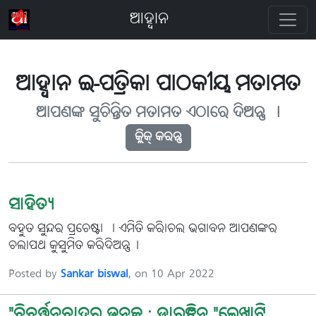
ଆହ୍ବାନ
ଆହ୍ବାନ ଇ-ପତ୍ରିକା ପାଠକୀୟ ମତାମତ
ଆପଣଙ୍କ ସୁଚିନ୍ତିତ ମତାମତ ଏଠାରେ ଦିଅନ୍ତୁ ୤
କ୍ଲିକ୍ କରନ୍ତୁ
ସାହିତ୍ୟ
ବହୁତ ସୁନ୍ଦର ପ୍ରଚେଷ୍ଟା । ଏମିତି କରିାଚଲ ଭଗାବନ ଆପଣଙ୍କର
ଚଲାପଥ କୁସୁମିତ କରିଦିଅନ୍ତୁ।
Posted by
Sankar biswal
, on 10 Apr 2022
"ବିବର୍ତ୍ତନବାଦର ଜନକ : ଡାରୱିନ "ଲେଖାଟି