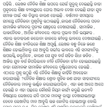
ପଢ଼ିଲି . ଲେଖକ ନୈତିକ ଶିକ୍ଷା ଉପରେ ଯେଉଁ ଗୁରୁତ୍ୱ ଦେଇଛନ୍ତି ତାହା
ପ୍ରକୃତରେ ଶିକ୍ଷା ବ୍ୟବସ୍ଥାରେ ଘୋର ଅଭାବ ଦେଖା ଦେଇଛି ଯାହା ଯୁବ
ସମାଜ ପାଇଁ ଏକ ଚିନ୍ତାର କାରଣ ହୋଇଛି . ବର୍ତ୍ତମାନ ସମୟରେ
ସମସ୍ତେ ନୈତିକତା ପ୍ରଶ୍ନଟିକୁ ଉଠାଉଛନ୍ତି ,କାରଣ ନୈତିକତାର ପତନ
ସାମାଜିକ ଜୀବନର ପ୍ରତ୍ୟକ କ୍ଷେତ୍ରରେ ଦେଖାଯାଉଛି . ସାମାଜିକ ,
ରାଜନୈତକ , ଆର୍ଥିକ ଜୀବନରେ ଏହାର ପ୍ରଭାବ ଅତି ଭୟଙ୍କର .
ଏହାର ଉଦାହରଣ କରୋନା କାଳରେ ଜୀବନ୍ତ ଭାବରେ ଦେଖାଯାଇଛି .
ନୈତିକ ଶିକ୍ଷା ବ୍ୟତିରକେ ଶିକ୍ଷା ଅପୂର୍ଣ୍ଣ .ଲେଖକ ବନ୍ଧୁ ନିଜେ ଜଣେ
ଶିକ୍ଷକ ହୋଇଥିବାରୁ ସେ ଆହୁରି ଗଭୀର ଭାବରେ ଏହି ସମସ୍ୟାଟିକୁ
ଉପଲବ୍ଧି କରୁଥିବେ , କାରଣ ସେ ଯୁବ ବର୍ଗ ସହିତ ସିଧା ଜଡିତ .
ଆଜିର ଯୁବ ବର୍ଗ କିପରିଭାବେ ନୀତି ନୈତିକତା ହୀନ ହୋଇଯାଇଛନ୍ତି
ତାହା ସେମାନଙ୍କ ସାମାଜିକ ଜୀବନରେ ଦୃଷ୍ଟିଗୋଚର ହେଉଛି .
ଏଠାରେ ପ୍ରଶ୍ନ ଉଠୁଛି ଏହି ନୈତିକ ଶିକ୍ଷାକୁ କାହିଁକି ଅବହେଳା
କରାଯାଉଛି ?ନୈତିକ ଶିକ୍ଷାର ଶ୍ରୋତ ଗୁଡିକ କଣ ଯାହା ସାହାଯ୍ୟରେ
ନୈତିକତାର ମାନକୁ ଉର୍ଣ୍ଣତ କରାଯାଇପାରିବ , ଏହା କଣ ଆପେ ଆପେ
ହେଉଛି ନ ଏହା ପଛରେ କୌଣସି ନିୟମ କାର୍ଯ୍ୟ କରୁଛି ଇତ୍ୟାଦି
ବିଷୟରେ ଲେଖାରେ ଯଦି ପାଠକ ମାନଙ୍କୁ ରାସ୍ତା ଦେଖାଯାଇଥାନ୍ତା
ତେବେ ଲେଖାଟିର ମାନ ଆହୁରି ଉଚ୍ଚ କୋଟିର ହୋଇଥାନ୍ତା ବୋଲି