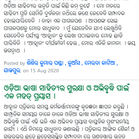
ଓଡ଼ିଆ ସାହିତ୍ୟର ଉନ୍ନତି ପାଇଁ କିଛି କମ୍ ନୁହେଁ । ମୋ ମତରେ
ସାହିତ୍ୟ ପ୍ରତି ସେମିତି ଦୁର୍ବଳତା ନଥିଲେ ଜଣେ କେବେବି ସମ୍ପାଦକ
ହୋଇପାରିବେନି । ତାହା ଏକ ପାଗଳପଣ । ଆପଣଙ୍କ ସେଇ
ପାଗଳପଣକୁ ମୋର ସାଧୁବାଦ । ମୁଁ ଯେତେଦିନ ଯାଏ ଲେଖୁଥିବି
ସେତେଦିନ ପର୍ଯ୍ୟନ୍ତ "ଆହ୍ୱାନ" କୁ ଲେଖା ପଠାଇବାର ମୋହ ଛାଡ଼ି
ପାରିବିନି । "ଆହ୍ୱାନ" ଦୀର୍ଘଜୀବୀ ହେଉ , ମୋର ଏତିକି କାମନା । ଜୟ
ଜଗନ୍ନାଥ ।
Posted by
ଶିଶିର କୁମାର ପଣ୍ଡା , କୁଆଁସ , ମେରଦା କାଟିଆ ,
ଯାଜପୁର
, on 15 Aug 2020
ଓଡ଼ିଆ ଭାଷା ସାହିତ୍ୟର ସୁରକ୍ଷା ଓ ଅଭିବୃଦ୍ଧି ପାଇଁ
ଏକ ମହତ୍ ପ୍ରୟାସ।
ଆହ୍ବାନ ପତ୍ରିକାର ସମସ୍ତ କର୍ମକର୍ତ୍ତାମାନଙ୍କୁ କୃତଜ୍ଞତା ଜ୍ଞାପନ କରୁଛି।
ସାମ୍ପ୍ରତିକ ସମୟର ତାଳେ ତାଳେ ଓଡ଼ିଆ ଭାଷା ସାହିତ୍ୟର ସୁରକ୍ଷା ଓ
ଅଭିବୃଦ୍ଧି ପାଇଁ ଏହି ଭଳି ଏକ ଅଭିନବ ପ୍ରୟାସ ବାସ୍ତବିକ ପ୍ରଶଂସନୀୟ
କାର୍ଯ୍ୟ। ଏଥି ନିମନ୍ତେ ସାଧୁବାଦ ଜଣାଉଛି। ପତ୍ରିକାର ଆଙ୍ଗିକ ଶୈଳୀ ଓ
ସଉରଭର ଛତ୍ରେ ଛତ୍ରେସୁସଜ୍ଜିତ ସମ୍ପାଦନା ରେ ଗୁଣବତ୍ତାର ଉନ୍ନତ