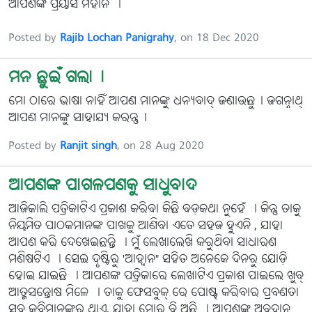
ଆପଣଙ୍କ ପ୍ରୟାସ ମହାନ ।
Posted by
Rajib Lochan Panigrahy
, on 18 Dec 2020
ମନ ଛୁଇଁ ଗଲା।
ମାେ ଠାରେ ଭାଷା ନାହିଁ ଆପଣ ମାନଙ୍କୁ ଧନ୍ୟବାଦ୍ ଜଣାଉଛୁ। ଜଗନ୍ନାଥ୍
ଆପଣ ମାନଙ୍କୁ ସାହାଯ୍ୟ କରନ୍ତୁ।
Posted by
Ranjit singh
, on 28 Aug 2020
ଆପଣଙ୍କ ପାଗଳପଣକୁ ସାଧୁବାଦ
ଆଜିକାଲି ପତ୍ରିକାଟିଏ ପ୍ରକାଶ କରିବା କିଛି ବଡ଼କଥା ନୁହେଁ । କିନ୍ତୁ ତାକୁ
ନିୟମିତ ପାଠକମାନଙ୍କ ପାଖକୁ ଆଣିବା ଏତେ ସହଜ ହୁଏନି , ଯାହା
ଆପଣ କରି ଦେଖେଇଛନ୍ତି । ମୁଁ ଲେଖାଲେଖି କରୁଥିବା ସାଧାରଣ
ମଣିଷଟିଏ । ସେଇ ଦୃଷ୍ଟିରୁ 'ଆହ୍ୱାନ" ସହିତ ଅନେକେ ଦିନରୁ ଯୋଡ଼ି
ହୋଇ ଯାଇଛି । ଆପଣଙ୍କ ପତ୍ରିକାରେ ଲେଖାଟିଏ ପ୍ରକାଶ ପାଇଲେ ଖୁବ୍
ଆତ୍ମସନ୍ତୋଷ ମିଳେ । ତାକୁ ଫେସବୁକ୍ ରେ ପୋଷ୍ଟ୍ କରିବାର ପ୍ରବଣତା
ସବୁ କବିମାନଙ୍କର ଥାଏ, ଯାହା ମୋର ବି ଅଛି । ଆପଣଙ୍କ ଅବଦାନ