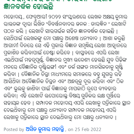
ଜ୍ଞାନବର୍ଦ୍ଧକ ହୋଇଛି
ମହୋଦୟ , ଫେବୃଆରୀ ୨୦୨୨ ସଂସ୍କରଣରେ ଲେଖକ ଅକ୍ଷୟ କୁମାର
ରାଉତଙ୍କ ଦ୍ୱାରା ଲିଖିତ "ବିବର୍ତ୍ତନବାଦର ଜନକ : ଡାରୱିନ " ଲେଖାଟି
ପଠନ କଲି | ଲେଖାଟି ସାରଗର୍ଭକ ସହିତ ଜ୍ଞାନବର୍ଦ୍ଧକ ହୋଇଛି |
ସେଥିପାଇଁ ଲେଖକଙ୍କୁ ମୋ ପକ୍ଷରୁ ଅଶେଷ ଧନ୍ୟବାଦ | ଆଶା କରୁଛି
ଆଗାମୀ ଦିନରେ ସେ ଏହି ପ୍ରକାର ବିଜ୍ଞାନ ସମ୍ବଦ୍ଧିୟ ଲେଖା ଆହ୍ୱାନରେ
ପ୍ରକାଶିତ କରିବାପାଇଁ ଚେଷ୍ଟା କରିବେ | ବାସ୍ତବରେ ଏପରି ଲେଖା
ଏଇଥିପାଇଁ ମହତ୍ୱପୂର୍ଣ୍ଣ, ବିଜ୍ଞାନର ମୁଖ୍ୟ ଉଦ୍ଦେଶ୍ୟ ହେଉଛି ଯୁବ ପିଢ଼ିଙ୍କ
ମନରେ ବୈଜ୍ଞାନିକ ଦୃଷ୍ଟିଭଙ୍ଗୀ ଏବଂ ତର୍କ ସଙ୍ଗତ ମାନସିକତାକୁ ସୃଷ୍ଟି
କରିବା | ବୈଜ୍ଞାନିକ ଚିନ୍ତା ମାଧ୍ୟମରେ ସମାଜରେ ବହୁ ଯୁଗରୁ ରହି
ଆସିଥିବା ଅବୈଜ୍ଞାନିକ ଚିନ୍ତନ ଏବଂ ଅନ୍ଧତ୍ୱକୁ ଦୂର କରିବା ଏବଂ ଠିକ
ଏବଂ ଭୁଲକୁ ଜାଣିବା ପାଇଁ ବିଜ୍ଞାନକୁ ମାପକାଠି ରୂପେ ବ୍ୟବହାର
କରିବା| ଏହି ଲେଖାଟି ଉପୋରୋକ୍ତ ବିଷୟ ଗୁଡିକର ଲକ୍ଷ ପୂର୍ତ୍ତିରେ
ସହାୟକ ହେବ | ସମ୍ପାଦକ ମହୋଦୟ ଏପରି ଲେଖାକୁ ପତ୍ରିକାରେ ସ୍ଥାନ
ଦେଇଥିବାରୁ ମୋ ପକ୍ଷରୁ ଧନ୍ୟବାଦ ସମ୍ପାଦକ ମହୋଦୟ ଏପରି
ଲେଖାକୁ ପତ୍ରିକାରେ ସ୍ଥାନ ଦେଇଥିବାରୁ ମୋ ପକ୍ଷରୁ ଧନ୍ୟବାଦ |
Posted by
ଅସିତ କୁମାର ମହାନ୍ତି
, on 25 Feb 2022