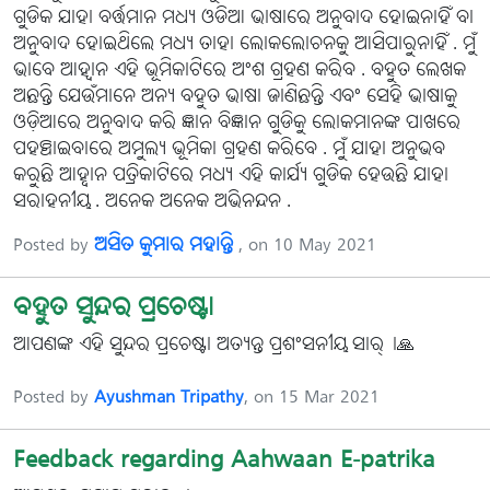
ଗୁଡିକ ଯାହା ବର୍ତ୍ତମାନ ମଧ୍ୟ ଓଡିଆ ଭାଷାରେ ଅନୁବାଦ ହୋଇନାହିଁ ବା
ଅନୁବାଦ ହୋଇଥିଲେ ମଧ୍ୟ ତାହା ଲୋକଲୋଚନକୁ ଆସିପାରୁନାହିଁ . ମୁଁ
ଭାବେ ଆହ୍ୱାନ ଏହି ଭୂମିକାଟିରେ ଅଂଶ ଗ୍ରହଣ କରିବ . ବହୁତ ଲେଖକ
ଅଛନ୍ତି ଯେଉଁମାନେ ଅନ୍ୟ ବହୁତ ଭାଷା ଜାଣିଛନ୍ତି ଏବଂ ସେହି ଭାଷାକୁ
ଓଡ଼ିଆରେ ଅନୁବାଦ କରି ଜ୍ଞାନ ବିଜ୍ଞାନ ଗୁଡିକୁ ଲୋକମାନଙ୍କ ପାଖରେ
ପହଞ୍ଚାଇବାରେ ଅମୁଲ୍ୟ ଭୂମିକା ଗ୍ରହଣ କରିବେ . ମୁଁ ଯାହା ଅନୁଭବ
କରୁଛି ଆହ୍ବାନ ପତ୍ରିକାଟିରେ ମଧ୍ୟ ଏହି କାର୍ଯ୍ୟ ଗୁଡିକ ହେଉଛି ଯାହା
ସରାହନୀୟ . ଅନେକ ଅନେକ ଅଭିନନ୍ଦନ .
Posted by
ଅସିତ କୁମାର ମହାନ୍ତି
, on 10 May 2021
ବହୁତ ସୁନ୍ଦର ପ୍ରଚେଷ୍ଟା
ଆପଣଙ୍କ ଏହି ସୁନ୍ଦର ପ୍ରଚେଷ୍ଟା ଅତ୍ୟନ୍ତ ପ୍ରଶଂସନୀୟ ସାର୍।🙏
Posted by
Ayushman Tripathy
, on 15 Mar 2021
Feedback regarding Aahwaan E-patrika