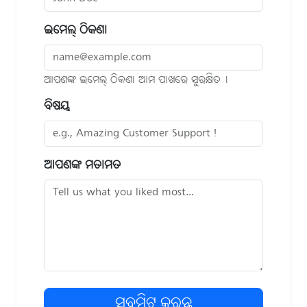
ଇମେଲ୍ ଠିକଣା
ଆପଣଙ୍କ ଇମେଲ୍ ଠିକଣା ଆମ ପାଖରେ ସୁରକ୍ଷିତ୤
ବିଷୟ
ଆପଣଙ୍କ ମତାମତ
ସବମିଟ୍ କରନ୍ତୁ