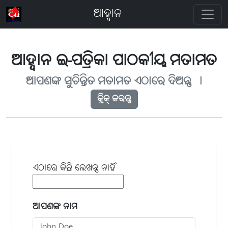
ଆହ୍ବାନ
ଆହ୍ବାନ ଇ-ପତ୍ରିକା ପାଠକୀୟ ମତାମତ
ଆପଣଙ୍କ ସୁଚିନ୍ତିତ ମତାମତ ଏଠାରେ ଦିଅନ୍ତୁ ୤
କ୍ଲିକ୍ କରନ୍ତୁ
ଏଠାରେ କିଛି ଲେଖନ୍ତୁ ନାହିଁ -
ଆପଣଙ୍କ ନାମ