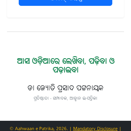
ଆସ ଓଡ଼ିଆରେ ଲେଖିବା, ପଢ଼ିବା ଓ
ପଢ଼ାଇବା
ଡା ଜ୍ୟୋତି ପ୍ରସାଦ ପଟ୍ଟନାୟକ
ପ୍ରତିଷ୍ଠାତା - ସମ୍ପାଦକ, ଆହ୍ବାନ ଇ-ପତ୍ରିକା
© Aahwaan e-Patrika, 2026.
|
Mandatory Disclosure
|