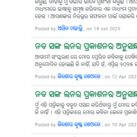
କରୁଛି, ତାହାକୁ ମୁଁ ଗଭୀର ଭାବେ ପ୍ରଶଂସା କରୁଛି। ଆପଣ
ମାଧ୍ୟମରେ ଭାଷାକୁ ସମୃଦ୍ଧ କରିବାର ଏକ ମାଧ୍ୟମ ପ୍ର
ହେଉ। ଆପଣଙ୍କର ନିରନ୍ତର ସଫଳତା ପାଇଁ ଦଯ଼ାକରି ମୋର 
Posted by
ଅସିତ ମହାନ୍ତି
, on 14 Jun 2025
ନବ ସଙ୍କ ଲନର ପ୍ରକାଶନର ଅନୁସନ୍
ଆଗାମୀ ସଂସ୍କରଣ ରେ ମୋର ପ୍ରେରିତ କବିତାକୁ ଦେଖିବ
ଅନୁମୋଦିତ ହୋଇଛି କି ନାହିଁ, ଯଦି ହଁ, ଏପ୍ରିଲ୍ ୨
Posted by
କିଶୋର କୃଷ୍ଣ ଶେଓଡେ
, on 12 Apr 202
ନବ ସଙ୍କ ଲନର ପ୍ରକାଶନର ଅନୁସନ୍
ମୁଁ ଏହି ପତ୍ରିକାକୁ ବହୁତ ପସନ୍ଦ କରିଥିବାରୁ ମୁଁ ମୋର 
କି ନାହିଁ। ଏହି ପତ୍ରିକାରେ ମୋର କବିତା କେବେ ପ୍ରକା
Posted by
କିଶୋର କୃଷ୍ଣ ଶେଓଡେ
, on 10 Apr 202