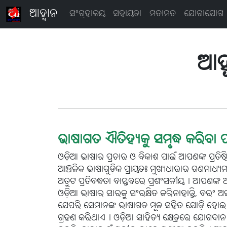
ଆହ୍ବାନ
ସଂଗ୍ରହାଳୟ
ସହାୟତା
ମତାମତ
ଯୋଗାଯୋଗ
ଆହ୍
ଭାଷାଗତ ଐତିହ୍ୟକୁ ସମୃଦ୍ଧ କରିବା ପା
ଓଡ଼ିଆ ଭାଷାର ପ୍ରଚାର ଓ ବିକାଶ ପାଇଁ ଆପଣଙ୍କ ପ୍ରତିଷ୍ଠ
ଆଞ୍ଚଳିକ ଭାଷାଗୁଡ଼ିକ ପ୍ରାୟତଃ ମୁଖ୍ୟଧାରାର ଗଣମାଧ୍ୟମର
ଅତୁଟ ପ୍ରତିବଦ୍ଧତା ବାସ୍ତବରେ ପ୍ରଶଂସନୀୟ। ଆପଣଙ୍କ ଅନ
ଓଡ଼ିଆ ଭାଷାର ସାରକୁ ସଂରକ୍ଷିତ କରିନାହାନ୍ତି, ବରଂ ଅସ
ଯେପରି ସେମାନଙ୍କ ଭାଷାଗତ ମୂଳ ସହିତ ଯୋଡ଼ି ହୋଇ ରହିବ
ଗ୍ରହଣ କରିଥାଏ। ଓଡ଼ିଆ ସାହିତ୍ୟ କ୍ଷେତ୍ରରେ ଯୋଗଦାନ 