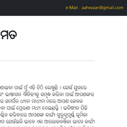
e-Mail : aahwaan@gmail.com
ତାମତ
 ଜଣାଇବା ପାଇଁ ମୁଁ ଏହି ଚିଠି ଲେଖୁଛି। ଯେଉଁ ଯୁଗରେ
ତି ଏବଂ ଭାଷାଗତ ଐତିହ୍ୟକୁ ସମୃଦ୍ଧ କରିବା ପାଇଁ ଆପଣଙ୍କର
ତନ ଉପରେ ସମର୍ପିତ ଧ୍ୟାନ ମାଧ୍ୟମ ମରେ ଆପଣ କେବଳ
ବା ପାଇଁ ପ୍ରେରଣା ମଧ୍ୟ ଦେଇଛନ୍ତି। ଭବିଷ୍ୟତ ପିଢ଼ି
ରିବାରେ ଆପଣଙ୍କ କାର୍ଯ୍ୟ ଗୁରୁତ୍ୱପୂର୍ଣ୍ଣ ଭୂମିକା
ାଶନ ଯେଉଁଭଳି ଭାବେ ଏକ ଆଲୋକବର୍ତ୍ତିକା ଭାବେ କାର୍ଯ୍ୟ