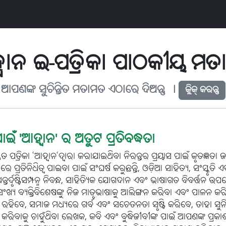
ବାନ ଇ-ପତ୍ରିକା ପାଠକୀୟ ମ
ଆପଣଙ୍କ ସୁଚିନ୍ତିତ ମତାମତ ଏଠାରେ ଦିଅନ୍ତୁ ୤
କ୍ଲିକ୍ କରନ୍ତୁ
ଇଁ 'ଆହ୍ୱାନ' ର ଅତୁଟ ପ୍ରତିବଦ୍ଧତା
ିତ ପତ୍ରିକା ‘ଆହ୍ୱାନ‘ଦ୍ୱାରା କରାଯାଇଥିବା ନିରନ୍ତର ପ୍ରୟାସ ପାଇଁ କୃତଜ୍ଞତା
େ ପ୍ରତିନିଧିତ୍ୱ ପାଇବା ପାଇଁ ସଂଘର୍ଷ କରୁଛନ୍ତି, ଓଡ଼ିଆ ସାହିତ୍ୟ, ସଂସ୍କୃ
୍ତର୍ଦୃଷ୍ଟିସମ୍ପନ୍ନ ନିବନ୍ଧ, ସାହିତ୍ୟିକ ଯୋଗଦାନ ଏବଂ ଭାଷାଗତ ବିବର୍ତ୍
ଂଖ୍ୟ ବ୍ୟକ୍ତିବିଶେଷଙ୍କୁ ନିଜ ମାତୃଭାଷାକୁ ଆଲିଙ୍ଗନ କରିବା ଏବଂ ପାଳନ କରି
େ, ସମାଜ ମଧ୍ୟରେ ଗର୍ବ ଏବଂ ସଚେତନତା ସୃଷ୍ଟି କରିବେ, ତାହା ସୁନିଶ୍ଚିତ କ
କରିବାକୁ ଚାହୁଁଥିବା ଲେଖକ, କବି ଏବଂ ବୁଦ୍ଧିଜୀବୀଙ୍କ ପାଇଁ ଆପଣଙ୍କ ପ୍ରକ