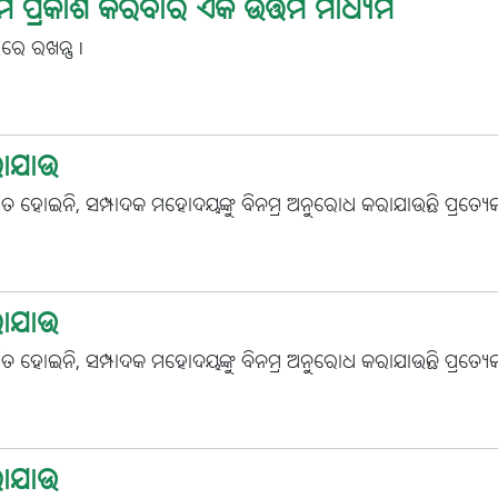
ପ୍ରେମ ପ୍ରକାଶ କରିବାର ଏକ ଉତ୍ତମ ମାଧ୍ୟମ
ଲରେ ରଖନ୍ତୁ l
ରାଯାଉ
କାଶିତ ହୋଇନି, ସମ୍ପାଦକ ମହୋଦୟଙ୍କୁ ବିନମ୍ର ଅନୁରୋଧ କରାଯାଉଛି ପ୍ରତ୍ୟେକ
ରାଯାଉ
କାଶିତ ହୋଇନି, ସମ୍ପାଦକ ମହୋଦୟଙ୍କୁ ବିନମ୍ର ଅନୁରୋଧ କରାଯାଉଛି ପ୍ରତ୍ୟେକ
ରାଯାଉ