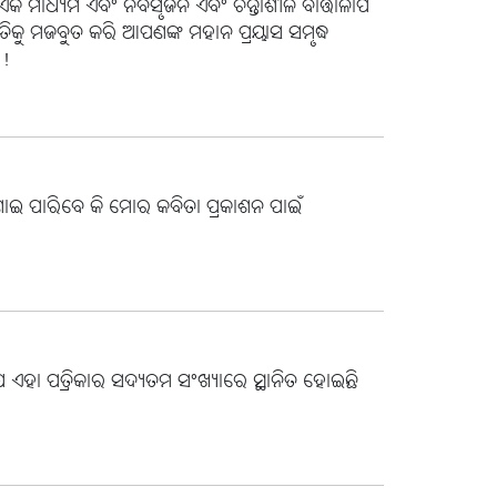
 ଏକ ମାଧ୍ୟମ ଏବଂ ନବସୃଜନ ଏବଂ ଚିନ୍ତାଶୀଳ ବାର୍ତ୍ତାଳାପ
ିକୁ ମଜବୁତ କରି ଆପଣଙ୍କ ମହାନ ପ୍ରୟାସ ସମୃଦ୍ଧ
ନ!
ାଇ ପାରିବେ କି ମୋର କବିତା ପ୍ରକାଶନ ପାଇଁ
 ଯେ ଏହା ପତ୍ରିକାର ସଦ୍ୟତମ ସଂଖ୍ୟାରେ ସ୍ଥାନିତ ହୋଇଛି