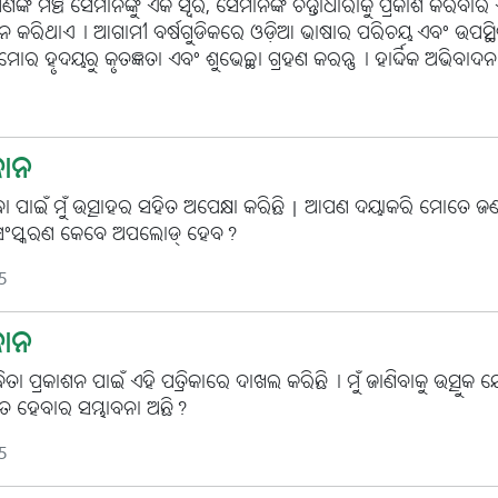
ଙ୍କ ମଞ୍ଚ ସେମାନଙ୍କୁ ଏକ ସ୍ୱର, ସେମାନଙ୍କ ଚିନ୍ତାଧାରାକୁ ପ୍ରକାଶ କରିବାର
ଦାନ କରିଥାଏ। ଆଗାମୀ ବର୍ଷଗୁଡିକରେ ଓଡ଼ିଆ ଭାଷାର ପରିଚୟ ଏବଂ ଉପସ୍ଥିତ
ହୃଦୟରୁ କୃତଜ୍ଞତା ଏବଂ ଶୁଭେଚ୍ଛା ଗ୍ରହଣ କରନ୍ତୁ। ହାର୍ଦ୍ଦିକ ଅଭିବାଦ
ଧାନ
ା ପାଇଁ ମୁଁ ଉତ୍ସାହର ସହିତ ଅପେକ୍ଷା କରିଛି | ଆପଣ ଦୟାକରି ମୋତେ ଜଣ
୦୨୫ ସଂସ୍କରଣ କେବେ ଅପଲୋଡ୍ ହେବ?
5
ଧାନ
କବିତା ପ୍ରକାଶନ ପାଇଁ ଏହି ପତ୍ରିକାରେ ଦାଖଲ କରିଛି। ମୁଁ ଜାଣିବାକୁ ଉତ୍ସୁକ
ଶିତ ହେବାର ସମ୍ଭାବନା ଅଛି?
5