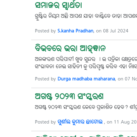
ସମାଜର ସ୍ୱାର୍ଥତା
ସ୍ରୁଷ୍ଟିର ନିୟମ ଅଛି ଆପଣ ଯାହା ବାଣ୍ଟିବେ ତାହା ଆପ
Posted by
S.kanha Pradhan
, on 08 Jul 2024
ବିଭବରେ ଭରା ଆହ୍ଵାନ
ଅଳଙ୍କରଣ ପରିପାଟୀ ଖୁବ ସୁନ୍ଦର । ଇ ପତ୍ରିକା କ୍ଷ
ସଂଭାବନା ନେଇ ସାହିତ୍ୟ କୁ ପରିପୃଷ୍ଟ କରିବ ଏହା ନିଃ
Posted by
Durga madhaba maharana
, on 07 N
ଅଗଷ୍ଟ ୨୦୨୩ ସଂସ୍କରଣ
ଅଗଷ୍ଟ ୨୦୨୩ ସଂସ୍କରଣ କେବେ ପ୍ରକାଶିତ ହେବ? ଶୀଘ୍ର 
Posted by
ସୁଶୀଲ କୁମାର ଛାଟୋଇ
, on 11 Aug 2