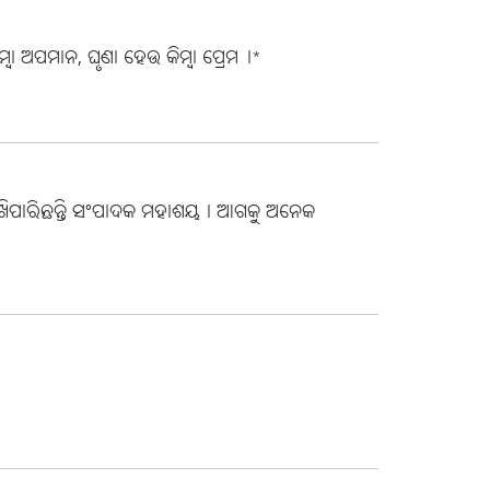
ା ଅପମାନ, ଘୃଣା ହେଉ କିମ୍ବା ପ୍ରେମ।*
 ରଖିପାରିଛନ୍ତି ସଂପାଦକ ମହାଶୟ। ଆଗକୁ ଅନେକ