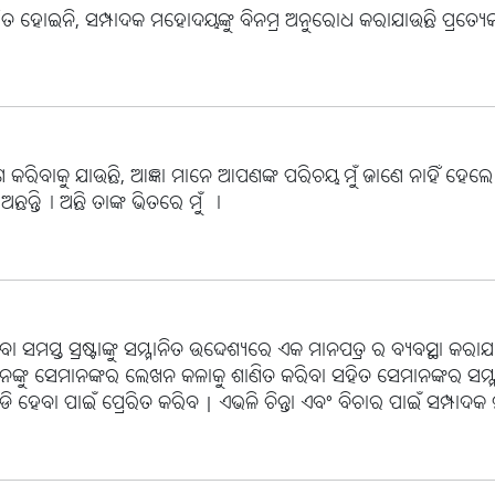
କାଶିତ ହୋଇନି, ସମ୍ପାଦକ ମହୋଦୟଙ୍କୁ ବିନମ୍ର ଅନୁରୋଧ କରାଯାଉଛି ପ୍ରତ୍ୟେକ
 କରିବାକୁ ଯାଉଛି, ଆଜ୍ଞା ମାନେ ଆପଣଙ୍କ ପରିଚୟ ମୁଁ ଜାଣେ ନାହିଁ ହେଲେ 
ଅଛନ୍ତି। ଅଛି ତାଙ୍କ ଭିତରେ ମୁଁ ।
ା ସମସ୍ତ ସ୍ରଷ୍ଟାଙ୍କୁ ସମ୍ମାନିତ ଉଦ୍ଦେଶ୍ୟରେ ଏକ ମାନପତ୍ର ର ବ୍ୟବସ୍ଥା କରାଯ
ାନଙ୍କୁ ସେମାନଙ୍କର ଲେଖନ କଳାକୁ ଶାଣିତ କରିବା ସହିତ ସେମାନଙ୍କର ସମ
ୋଡି ହେବା ପାଇଁ ପ୍ରେରିତ କରିବ | ଏଭଳି ଚିନ୍ତା ଏବଂ ବିଚାର ପାଇଁ ସମ୍ପା