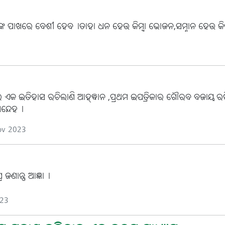
ଣଙ୍କ ପାଖରେ ବେଶୀ ହେବ।ତାହା ଧନ ହେଉ କିମ୍ବା ଭୋଜନ,ସମ୍ନାନ ହେଉ କିମ୍ବ
େତ୍ରରେ ଏକ ଇତିହାସ ରଚିଲାଣି ଆହ୍ଵାନ ,ପ୍ରଥମ ଇପତ୍ରିକାର ଗୌରବ ବଜାୟ
ସନ୍ଦେହ।
ov 2023
ଜଣାନ୍ତୁ ଆଜ୍ଞା।
023