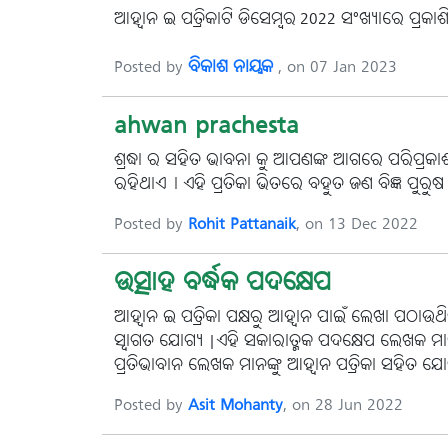
ଆହ୍ୱାନ ଇ ପତ୍ରିକାଟି ଡିସେମ୍ବର-2022 ସଂଖ୍ୟାରେ ପ୍ର
Posted by
ବିକାଶ ନାୟକ
, on 07 Jan 2023
ahwan prachesta
ଶ୍ରଦ୍ଧା ର ସହିତ ଭାବନା କୁ ଆପଣଙ୍କ ଆଗରେ ପରିପ୍ରକାଶ
ରହିଥାଏ। ଏହି ପ୍ରତିକା ଭିତରେ ବହୁତ ଜଣ ବିଜ୍ଞ ପୁରୁଷ 
Posted by
Rohit Pattanaik
, on 13 Dec 2022
ଉତ୍ସାହ ବର୍ଦ୍ଧକ ପଦକ୍ଷେପ
ଆହ୍ୱାନ ଇ ପତ୍ରିକା ପକ୍ଷରୁ ଆହ୍ୱାନ ପାଇଁ ଲେଖା ପଠାଉଥିବ
ସ୍ୱାଗତ ଯୋଗ୍ୟ |ଏହି ସକାରାତ୍ମକ ପଦକ୍ଷେପ ଲେଖକ ମ
ପ୍ରତିଭାବାନ ଲେଖକ ମାନଙ୍କୁ ଆହ୍ୱାନ ପତ୍ରିକା ସହିତ ଯ
Posted by
Asit Mohanty
, on 28 Jun 2022