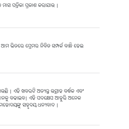
 ମାସ ପତ୍ରିକା ପ୍ରକାଶ କରାଯାଉ |
ଆମ ଭିତରେ ପ୍ରେମର ନିବିଡ ସମ୍ପର୍କ ବାନ୍ଧି ହେଇ
ାଉଛି | ଏହି ଖବରଟି ଅତ୍ୟନ୍ତ ଉତ୍ସାହ ବର୍ଦ୍ଧକ ଏବଂ
୍ମାନକୁ ବଢାଇବ| ଏହି ପଦକ୍ଷେପ ଆହୁରି ଅନେକ
ଦକ ମହୋଦୟଙ୍କୁ ସହୃଦୟ ଧନ୍ୟବାଦ |