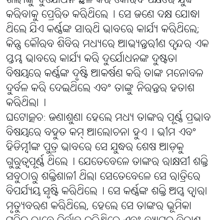
ଶଲ୍ୟଙ୍କୁ ଦୁର୍ଯୋଧନ ଛଳ କରି କୌରବ ପକ୍ଷରେ ଯୁଦ୍ଧ
କରିବାକୁ ପ୍ରେରିତ କରିଥିଲେ୤ ସେ ଜଣେ ଦକ୍ଷ ଯୋଦ୍ଧା
ଥିଲେ ଯିଏ କର୍ଣ୍ଣଙ୍କ ସାରଥି ଭାବରେ କାର୍ଯ୍ୟ କରିଥିଲେ;
କିନ୍ତୁ କୌରବ ଶିବିର ମଧ୍ୟରେ ଆଭ୍ୟନ୍ତରୀଣ ଦ୍ୱନ୍ଦର ଏକ
ସ୍ତମ୍ଭ ଭାବରେ କାର୍ଯ୍ୟ କରି ଦୁର୍ଯୋଧନଙ୍କ ଦୁଷ୍ଟତା
ବିଷୟରେ କର୍ଣ୍ଣଙ୍କ ଦୃଷ୍ଟି ଆକର୍ଷଣ କରି ତାଙ୍କ ମନୋବଳ
ଦୁର୍ବଳ କରି ଦେଇଥିଲେ ଏବଂ ତାଙ୍କୁ ନିରନ୍ତର ହତାଶ
କରିଥିଲା୤
ଘଟୋତ୍କଚ: ଜଣାଶୁଣା ହେଲେ ମଧ୍ୟ ତାଙ୍କର ପୂର୍ଣ୍ଣ ପ୍ରଭାବ
ବିଷୟରେ ବହୁତ କମ୍ ଆଲୋଚନା ହୁଏ୤ ଭୀମ ଏବଂ
ହିଡିମ୍ବୀଙ୍କ ପୁତ୍ର ଭାବରେ ସେ ଯୁଦ୍ଧର ଶେଷ ଆଡ଼କୁ
ଗୁରୁତ୍ୱପୂର୍ଣ୍ଣ ଥିଲେ୤ ଯେତେବେଳେ ତାଙ୍କର ରାକ୍ଷସୀ ଶକ୍ତି
ସବୁଠାରୁ ଶକ୍ତିଶାଳୀ ଥିଲା ସେତେବେଳେ ସେ ରାତ୍ରିରେ
ବିପର୍ଯ୍ୟୟ ସୃଷ୍ଟି କରିଥିଲେ୤ ସେ କର୍ଣ୍ଣଙ୍କ ଶକ୍ତି ଅସ୍ତ୍ର ଦ୍ୱାରା
ମୃତ୍ୟୁବରଣ କରିଥିଲେ, ହେଲେ ସେ ତାଙ୍କର ଭୂମିକା