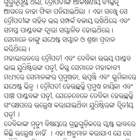
ଗୁରୁତ୍ୱପୂର୍ଣ୍ଣ ଥିଲା, ଦ୍ରୌପଦୀଙ୍କ ଆକର୍ଷଣୀୟ ବ୍ୟକ୍ତିତ୍ୱ
ଆଗରେ ତାହା ଫିକା ପଡିଯାଇଥିଲା୤ ଏହା ସତ୍ତ୍ୱେ ସେ
ଦ୍ରୌପଦୀଙ୍କ ସହିତ ଭଲ ସମ୍ପର୍କ ବଜାୟ ରଖିଥିଲେ ଏବଂ
ସମସ୍ତ ପାଣ୍ଡବଙ୍କ ଦ୍ୱାରା ସମ୍ମାନିତ ହୋଇଥିଲେ I
ସେମାନେ ତାଙ୍କୁ ଯଥେଷ୍ଟ ସମ୍ମାନ ଓ ଶ୍ରଦ୍ଧା ପ୍ରଦାନ
କରିଥିଲେ I
ମହାଭାରତରେ ଦ୍ରୌପଦୀ ଏବଂ ଦେବିକା ଉଭୟ ପାଣ୍ଡବ
ଭାଇ ଯୁଧିଷ୍ଠିରଙ୍କ ପତ୍ନୀ, କିନ୍ତୁ ସେମାନେ ମହାକାବ୍ୟ
ମଧ୍ୟରେ ସେମାନଙ୍କର ପ୍ରମୁଖତା, ଉତ୍ପତ୍ତି ଏବଂ ଭୂମିକାରେ
ଯଥେଷ୍ଟ ଭିନ୍ନ୤ ଦ୍ରୌପଦୀ ହେଉଛନ୍ତି ପ୍ରମୁଖ ନାୟିକା ଏବଂ
ପାଞ୍ଚ ପାଣ୍ଡବଙ୍କ ପତ୍ନୀ, ଯେତେବେଳେ ଦେବିକା ହେଉଛନ୍ତି
ସଂକ୍ଷେପରେ ଉଲ୍ଲେଖ କରାଯାଇଥିବା ଯୁଧିଷ୍ଠିରଙ୍କ ଦ୍ୱିତୀୟ
ପତ୍ନୀ୤
ଦେବିକାଙ୍କ ମୃତ୍ୟୁ ବିଷୟରେ ଗ୍ରନ୍ଥଗୁଡ଼ିକରେ ସ୍ପଷ୍ଟ ଭାବରେ
କିଛି ଉଲ୍ଲେଖ ନାହିଁ । ଏହା ଅନୁମାନ କରାଯାଏ ଯେ ସେ