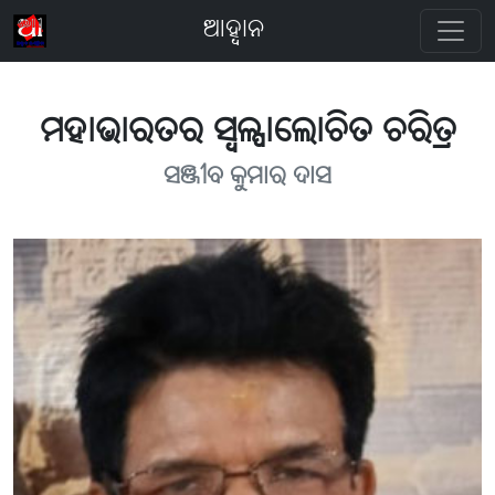
ଆହ୍ବାନ
ମହାଭାରତର ସ୍ବଳ୍ପାଲୋଚିତ ଚରିତ୍ର
ସଞ୍ଜୀବ କୁମାର ଦାସ