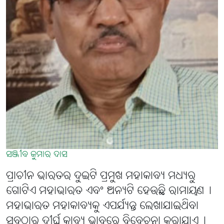
ସଞ୍ଜୀବ କୁମାର ଦାସ
ପ୍ରାଚୀନ ଭାରତର ଦୁଇଟି ପ୍ରମୁଖ ମହାକାବ୍ୟ ମଧ୍ୟରୁ
ଗୋଟିଏ ମହାଭାରତ ଏବଂ ଅନ୍ୟଟି ହେଉଛି ରାମାୟଣ୤
ମହାଭାରତ ମହାକାବ୍ୟକୁ ଏପର୍ଯ୍ୟନ୍ତ ଲେଖାଯାଇଥିବା
ସବୁଠାରୁ ଦୀର୍ଘ କାବ୍ୟ ଭାବରେ ବିବେଚନା କରାଯାଏ୤