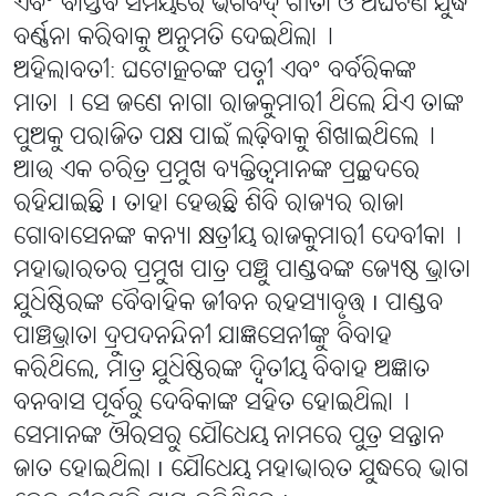
ଏବଂ ବାସ୍ତବ ସମୟରେ ଭଗବଦ୍ ଗୀତା ଓ ଅଘଟଣ ଯୁଦ୍ଧ
ବର୍ଣ୍ଣନା କରିବାକୁ ଅନୁମତି ଦେଇଥିଲା୤
ଅହିଲାବତୀ: ଘଟୋତ୍କଚଙ୍କ ପତ୍ନୀ ଏବଂ ବର୍ବରିକଙ୍କ
ମାତା୤ ସେ ଜଣେ ନାଗା ରାଜକୁମାରୀ ଥିଲେ ଯିଏ ତାଙ୍କ
ପୁଅକୁ ପରାଜିତ ପକ୍ଷ ପାଇଁ ଲଢ଼ିବାକୁ ଶିଖାଇଥିଲେ୤
ଆଉ ଏକ ଚରିତ୍ର ପ୍ରମୁଖ ବ୍ୟକ୍ତିତ୍ୱମାନଙ୍କ ପ୍ରଚ୍ଛଦରେ
ରହିଯାଇଛି I ତାହା ହେଉଛି ଶିବି ରାଜ୍ୟର ରାଜା
ଗୋବାସେନଙ୍କ କନ୍ୟା କ୍ଷତ୍ରୀୟ ରାଜକୁମାରୀ ଦେବୀକା୤
ମହାଭାରତର ପ୍ରମୁଖ ପାତ୍ର ପଞ୍ଚୁ ପାଣ୍ଡବଙ୍କ ଜ୍ୟେଷ୍ଠ ଭ୍ରାତା
ଯୁଧିଷ୍ଠିରଙ୍କ ବୈବାହିକ ଜୀବନ ରହସ୍ୟାବୃତ୍ତ I ପାଣ୍ଡବ
ପାଞ୍ଚଭ୍ରାତା ଦ୍ରୁପଦନନ୍ଦିନୀ ଯାଜ୍ଞସେନୀଙ୍କୁ ବିବାହ
କରିଥିଲେ, ମାତ୍ର ଯୁଧିଷ୍ଠିରଙ୍କ ଦ୍ବିତୀୟ ବିବାହ ଅଜ୍ଞାତ
ବନବାସ ପୂର୍ବରୁ ଦେବିକାଙ୍କ ସହିତ ହୋଇଥିଲା୤
ସେମାନଙ୍କ ଔରସରୁ ଯୌଧେୟ ନାମରେ ପୁତ୍ର ସନ୍ତାନ
ଜାତ ହୋଇଥିଲା I ଯୌଧେୟ ମହାଭାରତ ଯୁଦ୍ଧରେ ଭାଗ