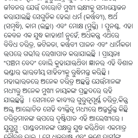
ଜୀବନର ଯେଉଁ ଚାରୋଟି ମୁଖ୍ୟ ଲକ୍ଷ୍ୟକୁ ସମIୟୋଜନ
କରାଯାଇଛି ସେଗୁଡିକ ହେଲା ଧର୍ମ (କର୍ତ୍ତବ୍ୟ), ଅର୍ଥ
(ସମୃଦ୍ଧି), କାମ (ଇଚ୍ଛା) ଏବଂ ମୋକ୍ଷ (ମୁକ୍ତି)୤ ପୁନଶ୍ଚ, ଏହା
କେବଳ ଏକ ଯୁଦ୍ଧ କାହାଣୀ ନୁହେଁ; ଅଧିକନ୍ତୁ ଏଥିରେ
ବିବିଧ ଚରିତ୍ର, ଜଟିଳତା, କର୍ତ୍ତବ୍ୟ ପାଳନ ଏବଂ ଧାର୍ମିକତା
ଉପରେ ଗଭୀର ରେଖାପାତ କରାଯାଇଛି୤ ପ୍ରାୟତଃ
"ପଞ୍ଚମ ବେଦ" ବୋଲି କୁହାଯାଉଥିବା ଜ୍ଞାନର ଏହି ବିଶାଳ
ଭଣ୍ଡାର ଭାରତୀୟ ସାହିତ୍ୟକୁ ରୁଦ୍ଧିମନ୍ତ କରିଛି I
ମହାଭାରତରେ ଅନେକ ଚରିତ୍ର ଅଛନ୍ତି ଯେଉଁମାନଙ୍କ
ମଧ୍ୟରୁ ଅନେକ ମୁଖ୍ୟ ନାୟକଙ୍କ ପ୍ରଚ୍ଛଦରେ ରହି
ଯାଇଛନ୍ତି । ସେମାନେ କାବ୍ୟର ଗୁରୁତ୍ୱପୂର୍ଣ୍ଣ ଚରିତ୍ର,କିନ୍ତୁ
ଅଳ୍ପ ଆଲୋଚିତ ସେହି ବ୍ୟକ୍ତିତ୍ୱ ମଧ୍ୟରେ ଅନ୍ତର୍ଭୁକ୍ତ କିଛି
ଚରିତ୍ରମାନଙ୍କ ଉପରେ ଦୃଷ୍ଟିପାତ ଏହି ଆଲେଖ୍ୟରେ I
ଯୁଯୁତ୍ସୁ : ପାଣ୍ଡବମାନଙ୍କ ପକ୍ଷରୁ ଯୁଦ୍ଧ କରିଥିବା ଏକମାତ୍ର
କୌରବ ଭାଇ୤ ସେ ଧୃତରାଷ୍ଟ୍ର ଏବଂ ଜଣେ ଦାସୀଙ୍କ