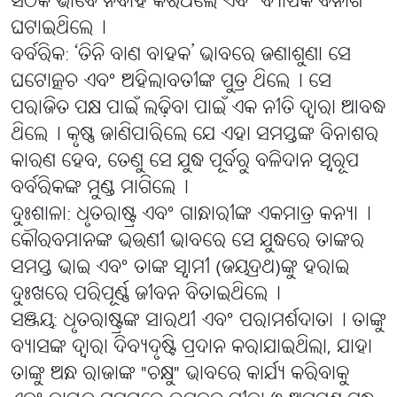
ସଠିକ ଭାବେ ନିର୍ବାହ କରିଥିଲେ ଏବଂ ବ୍ୟାପକ ବିନାଶ
ଘଟାଇଥିଲେ୤
ବର୍ବରିକ: ‘ତିନି ବାଣ ବାହକ’ ଭାବରେ ଜଣାଶୁଣା ସେ
ଘଟୋତ୍କଚ ଏବଂ ଅହିଲାବତୀଙ୍କ ପୁତ୍ର ଥିଲେ୤ ସେ
ପରାଜିତ ପକ୍ଷ ପାଇଁ ଲଢ଼ିବା ପାଇଁ ଏକ ନୀତି ଦ୍ୱାରା ଆବଦ୍ଧ
ଥିଲେ୤ କୃଷ୍ଣ ଜାଣିପାରିଲେ ଯେ ଏହା ସମସ୍ତଙ୍କ ବିନାଶର
କାରଣ ହେବ, ତେଣୁ ସେ ଯୁଦ୍ଧ ପୂର୍ବରୁ ବଳିଦାନ ସ୍ୱରୂପ
ବର୍ବରିକଙ୍କ ମୁଣ୍ଡ ମାଗିଲେ୤
ଦୁଃଶାଳା: ଧୃତରାଷ୍ଟ୍ର ଏବଂ ଗାନ୍ଧାରୀଙ୍କ ଏକମାତ୍ର କନ୍ୟା୤
କୌରବମାନଙ୍କ ଭଉଣୀ ଭାବରେ ସେ ଯୁଦ୍ଧରେ ତାଙ୍କର
ସମସ୍ତ ଭାଇ ଏବଂ ତାଙ୍କ ସ୍ୱାମୀ (ଜୟଦ୍ରଥ)ଙ୍କୁ ହରାଇ
ଦୁଃଖରେ ପରିପୂର୍ଣ୍ଣ ଜୀବନ ବିତାଇଥିଲେ୤
ସଞ୍ଜୟ: ଧୃତରାଷ୍ଟ୍ରଙ୍କ ସାରଥୀ ଏବଂ ପରାମର୍ଶଦାତା୤ ତାଙ୍କୁ
ବ୍ୟାସଙ୍କ ଦ୍ୱାରା ଦିବ୍ୟଦୃଷ୍ଟି ପ୍ରଦାନ କରାଯାଇଥିଲା, ଯାହା
ତାଙ୍କୁ ଅନ୍ଧ ରାଜାଙ୍କ "ଚକ୍ଷୁ" ଭାବରେ କାର୍ଯ୍ୟ କରିବାକୁ