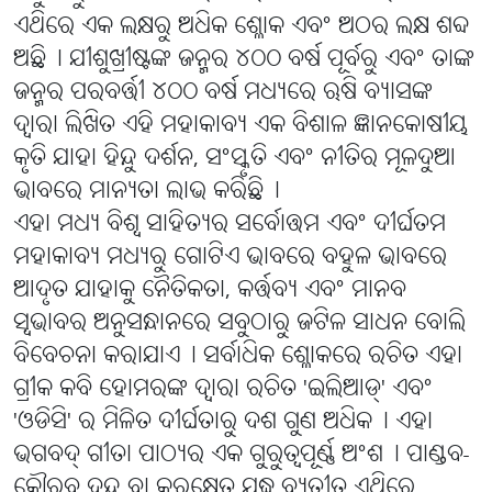
ଏଥିରେ ଏକ ଲକ୍ଷରୁ ଅଧିକ ଶ୍ଳୋକ ଏବଂ ଅଠର ଲକ୍ଷ ଶବ୍ଦ
ଅଛି୤ ଯୀଶୁଖ୍ରୀଷ୍ଟଙ୍କ ଜନ୍ମର ୪୦୦ ବର୍ଷ ପୂର୍ବରୁ ଏବଂ ତାଙ୍କ
ଜନ୍ମର ପରବର୍ତ୍ତୀ ୪୦୦ ବର୍ଷ ମଧ୍ୟରେ ଋଷି ବ୍ୟାସଙ୍କ
ଦ୍ୱାରା ଲିଖିତ ଏହି ମହାକାବ୍ୟ ଏକ ବିଶାଳ ଜ୍ଞାନକୋଷୀୟ
କୃତି ଯାହା ହିନ୍ଦୁ ଦର୍ଶନ, ସଂସ୍କୃତି ଏବଂ ନୀତିର ମୂଳଦୁଆ
ଭାବରେ ମାନ୍ୟତା ଲାଭ କରିଛି୤
ଏହା ମଧ୍ୟ ବିଶ୍ୱ ସାହିତ୍ୟର ସର୍ବୋତ୍ତମ ଏବଂ ଦୀର୍ଘତମ
ମହାକାବ୍ୟ ମଧ୍ୟରୁ ଗୋଟିଏ ଭାବରେ ବହୁଳ ଭାବରେ
ଆଦୃତ ଯାହାକୁ ନୈତିକତା, କର୍ତ୍ତବ୍ୟ ଏବଂ ମାନବ
ସ୍ୱଭାବର ଅନୁସନ୍ଧାନରେ ସବୁଠାରୁ ଜଟିଳ ସାଧନ ବୋଲି
ବିବେଚନା କରାଯାଏ୤ ସର୍ବାଧିକ ଶ୍ଳୋକରେ ରଚିତ ଏହା
ଗ୍ରୀକ କବି ହୋମରଙ୍କ ଦ୍ୱାରା ରଚିତ 'ଇଲିଆଡ୍' ଏବଂ
'ଓଡିସି' ର ମିଳିତ ଦୀର୍ଘତାରୁ ଦଶ ଗୁଣ ଅଧିକ୤ ଏହା
ଭଗବଦ୍ ଗୀତା ପାଠ୍ୟର ଏକ ଗୁରୁତ୍ୱପୂର୍ଣ୍ଣ ଅଂଶ୤ ପାଣ୍ଡବ-
କୌରବ ଦ୍ୱନ୍ଦ ବା କୁରୁକ୍ଷେତ୍ର ଯୁଦ୍ଧ ବ୍ୟତୀତ ଏଥିରେ