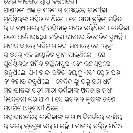
ନେଇ ବୀରଗତି ପ୍ରାପ୍ତ କରିଥିଲେ I
ପାଣ୍ଡବଙ୍କ ଅଜ୍ଞାତ ବନବାସ ସମୟରେ ଦେବୀକା
ଯୁଧିଷ୍ଠିରଙ୍କ ସହିତ ନ ଥିଲେ I ସେ ମାତା କୁନ୍ତିଙ୍କ ସହିତ
ରାଜ ଉଆସରେ ହିଁ ରହିବାକୁ ପସନ୍ଦ କରିଥିଲେ I ଦେବିକା
ଜଣେ ଧର୍ମପରାୟଣା ମହିଳା ଭାବରେ ବିବେଚିତ ହୁଅନ୍ତି I
ମହାକାବ୍ୟରେ ମହିଳାମାନଙ୍କ ମଧ୍ୟରେ ସେ "ରତ୍ନ"
ଭାବରେ ଏକ ସମ୍ମାନିତ ସ୍ଥାନ ପାଇଥିଲେ୤ ସେ
ଯୁଧିଷ୍ଠିରଙ୍କ ସହିତ ହସ୍ତିନାପୁର ଏବଂ ଇନ୍ଦ୍ରପ୍ରସ୍ଥରେ
ରହୁଥିଲେ, ଯିଏ ତାଙ୍କ ସହିତ ଦୟାଳୁ ଏବଂ ସ୍ନେହ ଭରା
ବ୍ୟବହାର କରୁଥିଲେ୤ ଦେବିକାଙ୍କୁ ପ୍ରଭୁ ଯମ ଧର୍ମ
ମହାରାଜଙ୍କ ପତ୍ନୀ ମାତା ଉର୍ମିଳାଙ୍କ ଅବତାର ମଧ୍ୟ
ବିବେଚନା କରାଯାଏ୤ ସେ ଭଗବାନ କୃଷ୍ଣଙ୍କ ଜଣେ
ସମର୍ପିତ ଅନୁଗାମୀ ଥିଲେ୤
ମହାଭାରତରେ ଦେବିକାଙ୍କ ନାମ ଆଦିପର୍ବରେ ସଂକ୍ଷିପ୍ତ
ଭାବରେ ଉଲ୍ଲେଖ କରାଯାଇଛି୤ ତାଙ୍କର ଚରିତ୍ର ଯଦିଓ