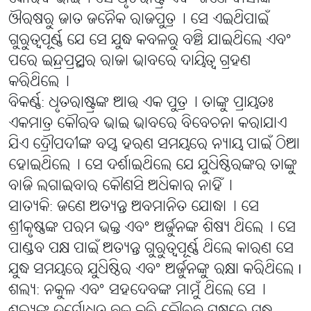
ଔରଷରୁ ଜାତ ଜନୈକ ରାଜପୁତ୍ର୤ ସେ ଏଇଥିପାଇଁ
ଗୁରୁତ୍ୱପୂର୍ଣ୍ଣ ଯେ ସେ ଯୁଦ୍ଧ କବଳରୁ ବଞ୍ଚି ଯାଇଥିଲେ ଏବଂ
ପରେ ଇନ୍ଦ୍ରପ୍ରସ୍ଥର ରାଜା ଭାବରେ ଦାୟିତ୍ୱ ଗ୍ରହଣ
କରିଥିଲେ୤
ବିକର୍ଣ୍ଣ: ଧୃତରାଷ୍ଟ୍ରଙ୍କ ଆଉ ଏକ ପୁତ୍ର୤ ତାଙ୍କୁ ପ୍ରାୟତଃ
ଏକମାତ୍ର କୌରବ ଭାଇ ଭାବରେ ବିବେଚନା କରାଯାଏ
ଯିଏ ଦ୍ରୌପଦୀଙ୍କ ବସ୍ତ୍ର ହରଣ ସମୟରେ ନ୍ୟାୟ ପାଇଁ ଠିଆ
ହୋଇଥିଲେ୤ ସେ ଦର୍ଶାଇଥିଲେ ଯେ ଯୁଧିଷ୍ଠିରଙ୍କର ତାଙ୍କୁ
ବାଜି ଲଗାଇବାର କୌଣସି ଅଧିକାର ନାହିଁ୤
ସାତ୍ୟକି: ଜଣେ ଅତ୍ୟନ୍ତ ଅବମାନିତ ଯୋଦ୍ଧା୤ ସେ
ଶ୍ରୀକୃଷ୍ଣଙ୍କ ପରମ ଭକ୍ତ ଏବଂ ଅର୍ଜୁନଙ୍କ ଶିଷ୍ୟ ଥିଲେ୤ ସେ
ପାଣ୍ଡବ ପକ୍ଷ ପାଇଁ ଅତ୍ୟନ୍ତ ଗୁରୁତ୍ୱପୂର୍ଣ୍ଣ ଥିଲେ କାରଣ ସେ
ଯୁଦ୍ଧ ସମୟରେ ଯୁଧିଷ୍ଠିର ଏବଂ ଅର୍ଜୁନଙ୍କୁ ରକ୍ଷା କରିଥିଲେ I
ଶଲ୍ୟ: ନକୁଳ ଏବଂ ସହଦେବଙ୍କ ମାମୁଁ ଥିଲେ ସେ୤