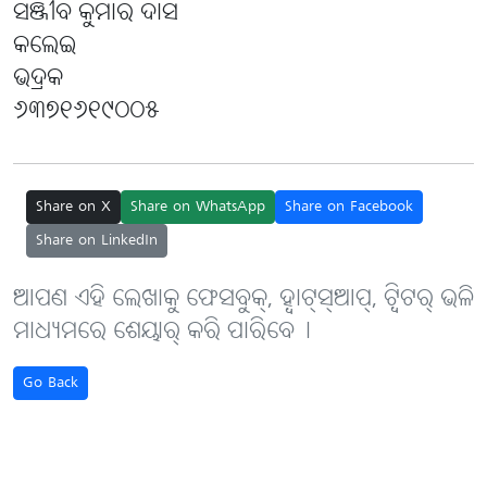
ସଞ୍ଜୀବ କୁମାର ଦାସ
କଲେଇ
ଭଦ୍ରକ
୬୩୭୧୬୧୯୦୦୫
Share on X
Share on WhatsApp
Share on Facebook
Share on LinkedIn
ଆପଣ ଏହି ଲେଖାକୁ ଫେସବୁକ୍, ହ୍ବାଟ୍‌ସ୍‌ଆପ୍, ଟ୍ବିଟର୍ ଭଳି
ମାଧ୍ୟମରେ ଶେୟାର୍ କରି ପାରିବେ୤
Go Back