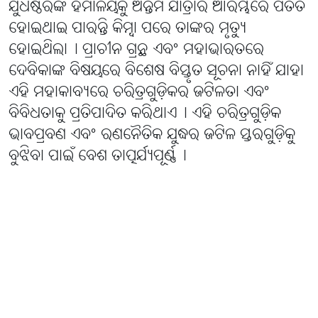
ଯୁଧିଷ୍ଠିରଙ୍କ ହିମାଳୟକୁ ଅନ୍ତିମ ଯାତ୍ରାର ଆରମ୍ଭରେ ପତିତ
ହୋଇଥାଇ ପାରନ୍ତି କିମ୍ବା ପରେ ତାଙ୍କର ମୃତ୍ୟୁ
ହୋଇଥିଲା୤ ପ୍ରାଚୀନ ଗ୍ରନ୍ଥ ଏବଂ ମହାଭାରତରେ
ଦେବିକାଙ୍କ ବିଷୟରେ ବିଶେଷ ବିସ୍ତୃତ ସୂଚନା ନାହିଁ ଯାହା
ଏହି ମହାକାବ୍ୟରେ ଚରିତ୍ରଗୁଡ଼ିକର ଜଟିଳତା ଏବଂ
ବିବିଧତାକୁ ପ୍ରତିପାଦିତ କରିଥାଏ୤ ଏହି ଚରିତ୍ରଗୁଡ଼ିକ
ଭାବପ୍ରବଣ ଏବଂ ରଣନୈତିକ ଯୁଦ୍ଧର ଜଟିଳ ସ୍ତରଗୁଡ଼ିକୁ
ବୁଝିବା ପାଇଁ ବେଶ ତାତ୍ପର୍ଯ୍ୟପୂର୍ଣ୍ଣ୤