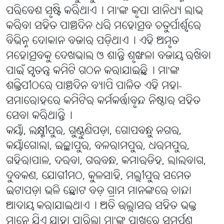
ପରିବେଶ ସୃଷ୍ଟି କରିଥାଏ୤ ମା'ଙ୍କ କୃପା ସାନିଧ୍ୟ ଲାଭ
କରିବା ସହିତ ପାଞ୍ଚଦିନ ଧରି ମହୋତ୍ସବ ଚତୁର୍ପାର୍ଶ୍ୱରେ
ବିଭିନ୍ନ ଦୋକାନ ବଜାର ପଡ଼ିଥାଏ୤ ଏହି ଅମୃତ
ମହୋତ୍ସବକୁ ଦେଖଭାଲ ଓ ଶାନ୍ତି ଶୃଙ୍ଖଳା ବଜାୟ ରଖିବା
ପାଇଁ ସ୍ୱତନ୍ତ୍ର କମିଟି ଗଠନ କରାଯାଇଛି୤ ମା'ଙ୍କ
ଶକ୍ତିପୀଠରେ ପାଞ୍ଚଦିନ ବ୍ୟାପି ପାଳିତ ଏହି ମହା-
ସମାରୋହରେ କମିଟିର କର୍ମକର୍ତ୍ତାବୃନ୍ଦ ନିଷ୍ଠାର ସହିତ
ସେବା କରିଥାନ୍ତି୤
କୟାଁ, ଲକ୍ଷ୍ମୀପୁର, ଗୁଣ୍ଠୁଣିପଡ଼ା, ଗୋପବନ୍ଧୁ ନଗର,
କୟାଁଗୋଲା, ଇଚ୍ଛାପୁର, ବଳରାମପୁର, ଧରମପୁର,
ଗହିରାପାଳ, ଦରବା, ଗରବନ୍ଧ, କମାରଡିହ, ଲାଲବାଗ,
ଦୁବକଣ, ଯୋଗୀମଠ, କୁଳସାହି, ମଲ୍ଲୀପୁର ସମେତ
ଇଟାପଡ଼ା ଭଳି ଛୋଟ ବଡ଼ ଗ୍ରାମ ମାନଙ୍କରେ ଚାନ୍ଦା
ଆଦାୟ କରାଯାଇଥାଏ୤ ଅତି ଉଲ୍ଲାସର ସହିତ ଭକ୍ତ
ମାନେ ଯିଏ ଯାହା ପାରିଲା ମା'ଙ୍କ ପାଖରେ ସମର୍ପଣ