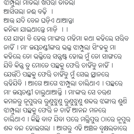
ଝାମ୍ପୁଲା ମାତିଲା ଖପରା ତାତିଲା
ଆସିଗଲା ନଈ ବଢ଼ି ।
ଆଉ ଯଦି ବେଳ ଘଡ଼ିଏ ଥାଆନ୍ତା
କନିକା ଯାଇଥାନ୍ତେ ମାଡ଼ି ।।
ସେ ଯାହା ବି ହେଉ ମା'ଙ୍କର ମହିମା କଥା କହିଲେ ସରିବ
ନାହିଁ୤ ମା' ଜୟଚଣ୍ଡୀଙ୍କର ଭକ୍ତ ଝାମ୍ପୁଲା ସିଂହକୁ ମା
କହିଲେ ତୋ ଭକ୍ତିରେ ସନ୍ତୁଷ୍ଟ ହୋଇ ମୁଁ ତୋ ସାଙ୍ଗରେ
ଯିବି କିନ୍ତୁ ତୁ ମୋତେ ପଛକୁ ଫେରି ଚାହିଁବୁ ନାହିଁ୤
ଯେଉଁଠି ପଛକୁ ଫେରି ଚାହିଁବୁ ମୁଁ ସେଇ ସ୍ଥାନରେ
ରହିଯିବି୤ ଆଗେ ଆଗେ ଝାମ୍ପୁଲା ଚାଲିଥାଏ୤ ପଛରେ
ମା' ଜୟଚଣ୍ଡୀ ଚାଲୁଥାଆନ୍ତି୤ ମା'ଙ୍କର ସେ ଚରଣ
କମଳରୁ ନୂପୁରର ରୁଣୁଝୁଣୁ ରୁଣୁଝୁଣୁ ଶବ୍ଦର ଝଙ୍କାର ଶୁଣି
ଝାମ୍ପୁଲା ପଛକୁ ଫେରି ନ ଚାହିଁ ଆନନ୍ଦ ମନରେ
ଚାଲିଥାଏ୤ କିଛି ବାଟ ଯିବା ପରେ ମଲ୍ଲିପୁର ଠାରେ ନୂପୁର
ଶବ୍ଦ ବନ୍ଦ ହୋଇଗଲା୤ ଆଗରୁ ଏହି ଅଞ୍ଚଳ ବୃକ୍ଷଲତାରେ