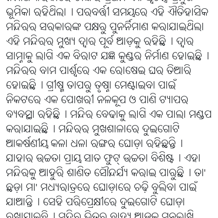
ଭୂମିକା ରହିଥିଲା୤ ପରବର୍ତ୍ତୀ ସମୟରେ ଏହି ଐତିହାସିକ
ମନ୍ଦିରର ସରକାରଙ୍କ ପକ୍ଷରୁ ପୁନର୍ନିମାଣ କରାଯାଇଥିଲା
ଏହି ମନ୍ଦିରର ମୁଖ୍ୟ ଦ୍ୱାର ପୂର୍ବ ଆଡ଼କୁ ରହିଛି୤ ଦ୍ୱାର
ସାମ୍ନାକୁ ଲାଗି ଏକ ବିରାଟ ଯଜ୍ଞ କୁଣ୍ଡର ନିର୍ମାଣ ହୋଇଛି୤
ମନ୍ଦିରର ବାମ ପାର୍ଶ୍ୱରେ ଏକ ରୋଷେଇ ଘର ତିଆରି
ହୋଇଛି୤ ଗ୍ରୀଷ୍ମ ତାପରୁ ତୃଷ୍ନା ମେଣ୍ଟାଇବା ପାଇଁ
ନିକଟରେ ଏକ ପୋଖରୀ ନଳକୂପ ଓ ପାଣି ଟ୍ୟାପର
ବ୍ୟବସ୍ଥା ରହିଛି୤ ମନ୍ଦିର ବେଢାକୁ ଲାଗି ଏକ ପାଲା ମଣ୍ଡପ
କରାଯାଇଛି୤ ମନ୍ଦିରର ମୁଖଶାଳାରେ ଦୁଇଗୋଟି
ଆକର୍ଷଣୀୟ କଳା ଧଳା ରଙ୍ଗର ଘୋଡ଼ା ରହିଛନ୍ତି୤
ଯାହାର ଉଚ୍ଚତା ପ୍ରାୟ ସାତ ଫୁଟ୍ ଉଚ୍ଚତା ବିଶିଷ୍ଟ୤ ଏହା
ମନ୍ଦିରକୁ ଆହୁରି ଶାଣିତ ସୌନ୍ଦର୍ଯ୍ୟ କରାଇ ପାରୁଛି୤ ତା'
ଛଡ଼ା ମା' ମଧ୍ୟରାତ୍ରରେ ଘୋଡ଼ାରେ ଚଢ଼ି ବୁଲିବା ପାଇଁ
ଯାଆନ୍ତି୤ ସେହି ପରିପ୍ରେକ୍ଷୀରେ ଦୁଇଗୋଟି ଘୋଡ଼ା
ରଖାଯାଇଛି୤ ମନ୍ଦିର ଭିତର ବାହ୍ୟ ଆଡ଼କୁ ମନଲାଖି