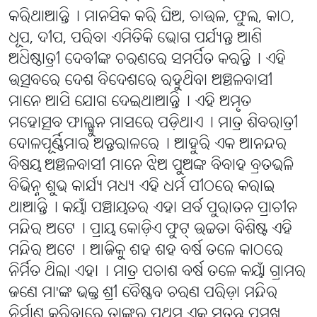
କରିଥାଆନ୍ତି୤ ମାନସିକ କରି ଘିଅ, ଚାଉଳ, ଫୁଲ, କାଠ,
ଧୂପ, ଦୀପ, ପରିବା ଏମିତିକି ଭୋଗ ପର୍ଯ୍ୟନ୍ତ ଆଣି
ଅଧିଷ୍ଠାତ୍ରୀ ଦେବୀଙ୍କ ଚରଣରେ ସମର୍ପିତ କରନ୍ତି୤ ଏହି
ଉତ୍ସବରେ ଦେଶ ବିଦେଶରେ ରହୁଥିବା ଅଞ୍ଚଳବାସୀ
ମାନେ ଆସି ଯୋଗ ଦେଇଥାଆନ୍ତି୤ ଏହି ଅମୃତ
ମହୋତ୍ସବ ଫାଲ୍ଗୁନ ମାସରେ ପଡ଼ିଥାଏ୤ ମାତ୍ର ଶିବରାତ୍ରୀ
ଦୋଳପୂର୍ଣ୍ଣିମାର ଅନ୍ତରାଳରେ୤ ଆହୁରି ଏକ ଆନନ୍ଦର
ବିଷୟ ଅଞ୍ଚଳବାସୀ ମାନେ ଝିଅ ପୁଅଙ୍କ ବିବାହ ବ୍ରତଭଳି
ବିଭିନ୍ନ ଶୁଭ କାର୍ଯ୍ୟ ମଧ୍ୟ ଏହି ଧର୍ମ ପୀଠରେ କରାଇ
ଥାଆନ୍ତି୤ କୟାଁ ପଞ୍ଚାୟତର ଏହା ସର୍ବ ପୁରାତନ ପ୍ରାଚୀନ
ମନ୍ଦିର ଅଟେ୤ ପ୍ରାୟ କୋଡ଼ିଏ ଫୁଟ୍ ଉଚ୍ଚତା ବିଶିଷ୍ଟ ଏହି
ମନ୍ଦିର ଅଟେ୤ ଆଜିକୁ ଶହ ଶହ ବର୍ଷ ତଳେ କାଠରେ
ନିର୍ମିତ ଥିଲା ଏହା୤ ମାତ୍ର ପଚାଶ ବର୍ଷ ତଳେ କୟାଁ ଗ୍ରାମର
ଜଣେ ମା'ଙ୍କ ଭକ୍ତ ଶ୍ରୀ ବୈଷ୍ଣବ ଚରଣ ପରିଡ଼ା ମନ୍ଦିର
ନିର୍ମାଣ କରିବାରେ ତାଙ୍କର ପ୍ରଥମ ଏକ ସ୍ୱତନ୍ତ୍ର ପ୍ରମୁଖ