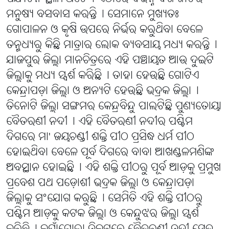
ମନୁଷ୍ୟ ବସବାସ କରନ୍ତି୤ ସେମାନେ ମୁଖ୍ୟତଃ
ଗୋପାଳନ ଓ କୃଷି ଉପରେ ନିର୍ଭର କରୁଥିବା ବେଳେ
ତନ୍ମଧ୍ୟରୁ କିଛି ମାତ୍ରାର ଲୋକ ବ୍ୟବସାୟ ମଧ୍ୟ କରନ୍ତି୤
ଯାଜପୁର ଜିଲ୍ଲା ମାନଚିତ୍ରରେ ଏହି ପଞ୍ଚାୟତ ଆଉ ଦୁଇଟି
ଜିଲ୍ଲାକୁ ମଧ୍ୟ ସ୍ପର୍ଶ କରିଛି୤ ତାହା ହେଉଛି ଗୋଟିଏ
କେନ୍ଦ୍ରାପଡ଼ା ଜିଲ୍ଲା ଓ ଅନ୍ୟଟି ହେଉଛି ଭଦ୍ରକ ଜିଲ୍ଲା୤
ତିନୋଟି ଜିଲ୍ଲା ସଙ୍ଗମର କେନ୍ଦ୍ରବିନ୍ଦୁ ପାଲଟିଛି ପୁଣ୍ୟତୋୟା
ବୈତରଣୀ ନଦୀ୤ ଏହି ବୈତରଣୀ ନଦୀର ପଶ୍ଚିମ
ଦିଗରେ ମା' ଜୟଚଣ୍ଡୀ ଶକ୍ତି ପୀଠ ପ୍ରସିଦ୍ଧ ଧର୍ମ ପୀଠ
ହୋଇଥିବା ବେଳେ ପୂର୍ବ ଦିଗରେ ବାବା ଆଖଣ୍ଡଳମଣିଙ୍କ
ଅବସ୍ଥାନ ହୋଇଛି୤ ଏହି ଶକ୍ତି ପୀଠରୁ ପୂର୍ବ ଆଡ଼କୁ ପ୍ରମୁଖ
ପ୍ରବେଶ ପଥ ପଡ଼ୋଶୀ ଭଦ୍ରକ ଜିଲ୍ଲା ଓ କେନ୍ଦ୍ରାପଡ଼ା
ଜିଲ୍ଲାକୁ ସଂଯୋଗ କରୁଛି୤ ସେମିତି ଏହି ଶକ୍ତି ପୀଠରୁ
ପଶ୍ଚିମ ଆଡ଼କୁ କଟକ ଜିଲ୍ଲା ଓ କେନ୍ଦୁଝର ଜିଲ୍ଲା ସ୍ପର୍ଶ