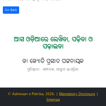
Go Back
ଆସ ଓଡ଼ିଆରେ ଲେଖିବା, ପଢ଼ିବା ଓ
ପଢ଼ାଇବା
ଡା ଜ୍ୟୋତି ପ୍ରସାଦ ପଟ୍ଟନାୟକ
ପ୍ରତିଷ୍ଠାତା - ସମ୍ପାଦକ, ଆହ୍ବାନ ଇ-ପତ୍ରିକା
© Aahwaan e-Patrika, 2026.
|
Mandatory Disclosure
|
Sitemap