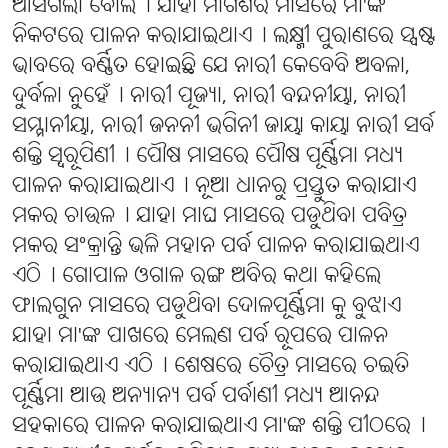
ଆସିଗଲା ବୋଲି୤ ଯାହା ମାର୍ଗଶିର ମାସରେ ମା'ଙ୍କ
ନିକଟରେ ପାଳନ କରାଯାଇଥାଏ୤ ଲକ୍ଷ୍ମୀ ପୁରାଣରେ ସ୍ପଷ୍ଟ
ଭାବରେ ବର୍ଣ୍ଣିତ ହୋଇଛି ଯେ ନାରୀ କେବେବି ଅବଳା,
ଦୁର୍ବଳା ନୁହେଁ୤ ନାରୀ ପୂଜ୍ୟା, ନାରୀ ବନ୍ଦନୀୟା, ନାରୀ
ସମ୍ମାନୀୟା, ନାରୀ ଜନନୀ ଭଗିନୀ ଜାୟା କାୟା ନାରୀ ସର୍ବ
ଶକ୍ତି ସ୍ୱରୂପିଣୀ୤ ପୌଷ ମାସରେ ପୌଷ ପୂର୍ଣ୍ଣିମା ମଧ୍ୟ
ପାଳନ କରାଯାଇଥାଏ୤ ନୂଆ ଧାନରୁ ପ୍ରସ୍ତୁତ କରାଯାଏ
ମକର ଚାଉଳ୤ ଯାହା ମାଘ ମାସରେ ପଡୁଥିବା ପବିତ୍ର
ମକର ସଂକ୍ରାନ୍ତି ଭଳି ମହାନ ପର୍ବ ପାଳନ କରାଯାଇଥାଏ
ଏଠି୤ ଗୋପାଳ ଓଗାଳ ରଙ୍ଗ ଅବିର କଥା କହିଲେ
ଫାଲଗୁନ ମାସରେ ପଡୁଥିବା ଦୋଳପୂର୍ଣ୍ଣିମା କୁ ବୁଝାଏ
ଯାହା ମା'ଙ୍କ ପାଖରେ ମେଲଣ ପର୍ବ ରୂପରେ ପାଳନ
କରାଯାଇଥାଏ ଏଠି୤ ଶେଷରେ ଚୈତ୍ର ମାସରେ ଚଇତି
ପୂର୍ଣ୍ଣିମା ଆଉ ଅନ୍ୟାନ୍ୟ ପର୍ବ ପର୍ବାଣୀ ମଧ୍ୟ ଆନନ୍ଦ
ସହକାରେ ପାଳନ କରାଯାଇଥାଏ ମା'ଙ୍କ ଶକ୍ତି ପୀଠରେ୤