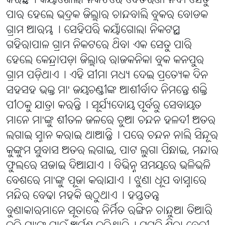
କରିଛି୤ କୟାଁଗୋଲା ନିକଟରେ ବୈତରଣୀ ନଦୀ ସେତୁ
ପାର ହେଲେ ଭଦ୍ରକ ଜିଲ୍ଲାର ଚାନ୍ଦବାଲି ବ୍ଲକର ବୋଡକ
ଗ୍ରାମ ଆରମ୍ଭ୤ ସେହିପରି କୟାଁଗୋଲା ନିକଟସ୍ଥ
ଗହିରାପାଳ ଗ୍ରାମ ନିକଟରେ ଥିବା ଏକ ସେତୁ ପାରି
ହେଲେ କେନ୍ଦ୍ରାପଡ଼ା ଜିଲ୍ଲାର ରାଜକନିକା ବ୍ଲକ କନପୁର
ଗ୍ରାମ ପଡ଼ିଥାଏ୤ ଏହି ସୀମା ମଧ୍ୟ ଦେଇ ପ୍ରତ୍ୟେକ ଦିନ
ସହସହ ଭକ୍ତ ମା' ଜୟଚଣ୍ଡୀଙ୍କ ଆଶୀର୍ବାଦ ନିମନ୍ତେ ଶକ୍ତି
ପୀଠକୁ ଯାତ୍ରା କରନ୍ତି୤ ସୂର୍ଯ୍ୟଦୋୟ ପୂର୍ବରୁ ସେବାୟତ
ମାନେ ମା'ଙ୍କୁ ଶୀତଳ ଜଳରେ ଚୁଆ ଚନ୍ଦନ ହଳଦୀ ଅତର
ଲଗାଇ ସ୍ନାନ କରାଇ ଥାଆନ୍ତି୤ ପରେ ଚନ୍ଦନ ନାଲି ସିନ୍ଦୂର
କୁଙ୍କୁମ ସୁବାସ ଅତର ଲଗାଇ, ପାଟ ଲୁଗା ପିନ୍ଧାଇ, ମନ୍ଦାର
ଫୁଲରେ ସଜାଇ ଦିଆଯାଏ୤ ବିଭିନ୍ନ ସମୟରେ ଭଳିଭଳି
ବେଶରେ ମା'ଙ୍କୁ ପୂଜା କରାଯାଏ୤ ଝୁଣା ଧୂପ ବାସ୍ନାରେ
ମନ୍ଦିର ବେଢା ମହକି ଉଠୁଥାଏ୤ ହସ୍ତତନ୍ତ୍ର
ବୁଣାକାରମାନେ ସୂତାରେ ନିର୍ମିତ ରଙ୍ଗିନ ଚାନ୍ଦୁଆ ତିଆରି