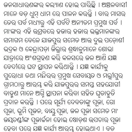
ଜନସାଧାରଣଙ୍କର କଲ୍ୟାଣ ହୋଇ ପାରିଛି୤ ଅଞ୍ଚଳବାସୀ
ମାନେ ବଡ଼ ଧୁମ୍ ଧାମ ରେ ପାଳନ କରନ୍ତି୤ ବାର ମାସର
ତେର ପର୍ବ ମଧ୍ୟରୁ ଏହି ପର୍ବଟି ଅନ୍ୟତମ ପ୍ରମୁଖ ପର୍ବ୤
ମା'ଙ୍କର ଏହି ଉତ୍ସବରେ ହଜାର ହଜାର ଭକ୍ତମାନଙ୍କର
ସମାଗମ ବେଳେ ଯାଜପୁର ସମେତ ଆଉ ଦୁଇ ପଡ଼ୋଶୀ
ଭଦ୍ରକ ଓ କେନ୍ଦ୍ରାପଡ଼ା ଜିଲ୍ଲାର ଶ୍ରଦ୍ଧାଳୁମାନେ ଶୋଭା
ଯାତ୍ରାରେ ଅଂଶଗ୍ରହଣ କରି କଳସରେ ଜଳ ଆଣି ଯଜ୍ଞ
ବେଦୀରେ ଘଟ ସ୍ଥାପନ କରିଥାନ୍ତି୤ ଯଜ୍ଞ କାର୍ଯ୍ୟକୁ
ପୁରୋଧା ତଥା ମନ୍ଦିରର ପ୍ରମୁଖ ସେବାୟତ ଓ ମଲ୍ଲୀପୁର
ଗ୍ରାମଠାରୁ ଆରମ୍ଭ କରି ଯାଜପୁରର ସମସ୍ତ ସହଯୋଗୀ
ବାହ୍ମଣ ମାନେ ଅଗ୍ନି ସ୍ଥାପନା କରିବା ସହିତ ଘୃତାହୁତି
ପ୍ରଦାନ କରନ୍ତି୤ ପରେ ସୂର୍ଯ୍ୟ ଦେବତାଙ୍କୁ ପୂଜା, ଗୋ
ପୂଜା, ଭୂମି ପୂଜନ, ବାୟୁ ପୂଜା, ଜଳ ପୂଜା ସମେତ ମା'
ଜୟଚଣ୍ଡୀଙ୍କ ପୂଜାର୍ଚ୍ଚନା ହୋଇ ଷୋଡ଼ଶ ଉପଚାର ପୂଜା
ହେବା ପରେ ଯଜ୍ଞ କାର୍ଯ୍ୟ ଆରମ୍ଭ ହୋଇଥାଏ୤ ବଡ