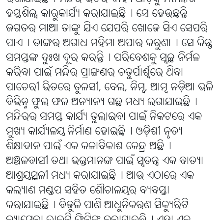
ହସ୍ତଶିଳ୍ପ କାରୁକାର୍ଯ୍ୟ କରାଯାଇଛି୤ ସେ ହେଉଛନ୍ତି
ଜଗତର ମାଆ ତାଙ୍କୁ ଯିଏ ଯେପରି ଖୋଜେ ସିଏ ସେପରି
ପାଏ୤ ତାଙ୍କର ଅଗାଧ ମହିମା ଅପାର କରୁଣା୤ ସେ କିନ୍ତୁ
ସମସ୍ତଙ୍କ ଦୁଃଖ ଦୂର କରନ୍ତି୤ ପରିବେଶକୁ ସ୍ୱଚ୍ଛ ନିର୍ମଳ
କରିବା ପାଇଁ ମନ୍ଦିର ପ୍ରାଙ୍ଗଣର ଚତୁର୍ପାର୍ଶ୍ୱରେ ଥିବା
ପାଚେରୀ ଭିତରେ ତୁଳସୀ, ବେଲ, ନିମ୍ବ, ଆମ୍ବ ନଡ଼ିଆ ଭଳି
ବିଭିନ୍ନ ଫୁଲ ଫଳ ଅନ୍ୟାନ୍ୟ ଗଛ ମଧ୍ୟ ଲଗାଯାଇଛି୤
ମନ୍ଦିରର ସମସ୍ତ କାର୍ଯ୍ୟ ତୁଲାଇବା ପାଇଁ ନିକଟରେ ଏକ
ମୁଖ୍ୟ କାର୍ଯ୍ୟଳୟ ନିର୍ମାଣ ହୋଇଛି୤ ଓଡ଼ିଶୀ ନୃତ୍ୟ
ଶିକ୍ଷାଦାନ ପାଇଁ ଏକ କଳାବିକାଶ କେନ୍ଦ୍ର ଅଛି୤
ଅଞ୍ଚଳବାସୀ ତଥା ଭକ୍ତମାନଙ୍କ ପାଇଁ ସ୍ୱତନ୍ତ୍ର ଏକ ବାତ୍ୟା
ଆଶ୍ରୟସ୍ଥଳୀ ମଧ୍ୟ କରାଯାଇଛି୤ ଆଉ ଏଠାରେ ଏକ
କଲ୍ୟାଣ ମଣ୍ଡପ ସହିତ ଶୌଚାଳୟର ବ୍ୟବସ୍ତା
କରାଯାଇଛି୤ ବିଜୁଳି ପାଣି ଆଧୁନିକରଣ ସିକ୍ୟୁରିଟି