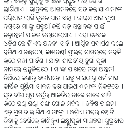
ଭଳି ବିଭିନ୍ନ ସୁସ୍ୱାଦୁ ବ୍ୟଞ୍ଜନ ପ୍ରସ୍ତୁତ କରି ଭୋଗ
ଲାଗିଥାଏ୤ ଭାଦ୍ରବର ଆଗମନରେ ସଜ କରାଯାଏ ମା'ଙ୍କ
ପରିଧାନ ଲାଗି ନୂତନ ପାଟ ବସ୍ତ୍ର୤ କାରଣ ଆଗ ନୂଆ
ବସ୍ତ୍ରରେ ମା'ଙ୍କୁ ପଢ଼ୁଆଁ କରି ବଡ଼ ସନ୍ତାନଙ୍କ ପାଇଁ
ଜନ୍ମାଷ୍ଟମୀ ପାଳନ କରାଯାଇଥାଏ୤ ଏହା କେବଳ
ଓଡ଼ିଶାରେ ହିଁ ଏକ ଅନନ୍ୟ ପର୍ବ୤ ଆଶ୍ୱିନ ପଦାର୍ପଣ କଲେ
ହସିଥାଏ ନଈପଠା, କାଶତଣ୍ଡୀ ଫୁଲର ଚାମରରେ ମହକି
ଉଠେ ମହା ପାର୍ବଣ୤ ଯାହା ଶାରଦୀୟ ଦୁର୍ଗା ପୂଜା
ନାମରେ ଉଛୁଳିଉଠେ୤ ମା'ଙ୍କ ପାଖରେ ମହା ଅଷ୍ଟମୀ
ତିଥିରେ କଖାରୁ ବଳୀପଡ଼େ୤ ସବୁ ମାସଠାରୁ ଧର୍ମ ମାସ
କାର୍ତ୍ତିକ ପୂର୍ଣ୍ଣିମା ପାଳନ କରାଯାଇଥାଏ ମା'ଙ୍କ ନିକଟରେ୤
ଘୃତ ଦୀପ ଧୂପ କର୍ପୁର ଆଳତିର ତାଳେ ତାଳେ ବାଜି
ଉଠେ ଘଣ୍ଟ ଘଣ୍ଟା ଶଙ୍ଖ ଖୋଳ ମର୍ଦ୍ଦଳ୤ ହବିଷ ଡାଲମା
ଅନ୍ନ ପ୍ରସାଦ ଲାଗିଥାଏ ମା'ଙ୍କୁ୤ ଓଡ଼ିଆ ଘରର ଝୋଟି
ଚିତାକୁ ଦେଖିଲେ ଜାଣିହୁଏ ଲକ୍ଷ୍ମୀପୂଜା ମାଣବସା ଗୁରୁବାର