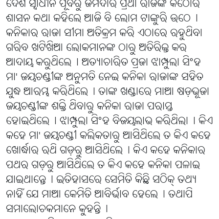
ଦେଶ ସ୍ୱାଧୀନ ପୂର୍ବରୁ ଜମିଦାର ପ୍ରଥା ରାଜଙ୍କ କଠୋର
ଶାସନ କଥା କହିଲେ ଆଜି ବି ଲୋମ ଟାଙ୍କୁରି ଉଠେ୤
କନିକାର ରାଜା ସୀମା ଅତିକ୍ରମ କରି ଏଠାରେ ରହୁଥିବା
ଗରିବ ଖଟିଖିଆ ଲୋକମାନଙ୍କ ଠାରୁ ଅତିରିକ୍ତ କର
ଆଦାୟ କରୁଥିଲେ୤ ଅତ୍ୟାଚାରିତ ପ୍ରଜା ଝାମ୍ପୁଲା ସିଂହ
ମା' ଜୟଚଣ୍ଡୀଙ୍କ ଅନୁମତି ନେଇ କନିକା ରାଜାଙ୍କ ସହିତ
ଯୁଦ୍ଧ ଆରମ୍ଭ କରିଥିଲେ୤ ତାଙ୍କ ଖଣ୍ଡାରେ ମାଆ ଷଡ଼ଭୂଜା
ଜୟଚଣ୍ଡୀଙ୍କ ଶକ୍ତି ଥିବାରୁ କନିକା ରାଜା ପରାସ୍ତ
ହୋଇଥିଲେ୤ ଝାମ୍ପୁଲା ସିଂହ ବିଜୟଲାଭ କରିଥିଲା୤ କିଏ
କହେ ମା' ଜୟଚଣ୍ଡୀ କଲିକତାରୁ ଆସିଥିଲେ ତ କିଏ କହେ
ଖୋର୍ଦ୍ଧାର ରଥି ଗଡ଼ରୁ ଆସିଥିଲେ୤ କିଏ କହେ କନିକାର
ପଥର ଗଡ଼ରୁ ଆସିଥିଲେ ତ କିଏ କହେ କନିକା ପଳାଇ
ଯାଇଥାନ୍ତେ୤ ଇତିହାସରେ ସେମିତି କିଛି ସଠିକ୍ ତଥ୍ୟ
ନାହିଁ ଯେ ମାଆ କେମିତି ଆବିର୍ଭାବ ହେଲେ୤ ତଥାପି
ସମାଲୋଚକମାନେ କୁହନ୍ତି୤