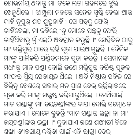
ଶୋଭନୀୟ ଥିବାରୁ ମା' ଟିକେ ଲତା ଗହଳରେ ଝୁଲି
ଖେଳୁଥିଲେ୤ ଝାମ୍ପୁଲା ମନରେ ସନ୍ଦେହ ସୃଷ୍ଟି ହେଲା ଆଉ
କାହିଁ ନୂପୁର ଶଦ୍ଦ ଶୁଭୁନାହିଁ! ସେ ପଛକୁ ଫେରି
ଚାହିଁଦେଲା, ମା କହିଲେ "ତୁ ମୋତେ ପଛକୁ ଫେରି
ଚାହିଁଥିବାରୁ ମୁଁ ଏଇଠି ଅବସ୍ଥାନ କରୁଛି୤" ସେହିଦିନ ଠାରୁ
ମା' ମଲ୍ଲିପୁର ଠାରେ ରହି ପୂଜା ପାଇଆସୁଛନ୍ତି୤ ଦୈନିକ
ମା'ଙ୍କୁ ପାଳିକରି ପଣ୍ଡିତମାନେ ପୂଜା କରନ୍ତି୤ ସେମାନଙ୍କ
ମଧ୍ୟରୁ ମାନ ପଣ୍ଡା ବୋଲି ଜଣେ ମଲ୍ଲିପୁର ବରିଷ୍ଠ ପୂଜକ
ମା'ଙ୍କର ପ୍ରିୟ ସେବାୟତ ଥିଲେ୤ ଅତି ନିଷ୍ଠାର ସହିତ ସେ
ବିଭିନ୍ନ ବେଶରେ ସଜାଇ ମନ ପ୍ରାଣ ଦେଇ ଭକ୍ତିଭାବରେ
ପୂଜା କରି ମା'ଙ୍କୁ ସନ୍ତୁଷ୍ଟ କରିପାରୁଥିଲେ୤ ସେଥିପାଇଁ
ମାନ ପଣ୍ଡାଙ୍କୁ ମା' ଜୟଚଣ୍ଡୀଙ୍କର ବାପା ବୋଲି ସମ୍ବୋଧନ
କରାଯାଏ୤ ଲୋକେ କୁହନ୍ତି "ମାନ ପଣ୍ଡାର ଇଚ୍ଛା ନା ମା'
ଜୟଚଣ୍ଡୀଙ୍କର ଇଚ୍ଛା୤" କୁହାଯାଏ ଜଣେ ଶଙ୍ଖାରୀ ଦିନେ
ଶଙ୍ଖା ବ୍ୟବସାୟ କରିବା ପାଇଁ ଏହି ରାସ୍ତା ଦେଇ