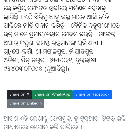
କ୍ୟାମେରା ଲାଇଟି ଫିଟିଙ୍ଗ କରାଯାଇଛି୤ ଏହା ଏକ
ଲୋକପ୍ରିୟ ପର୍ଯ୍ୟଟନ ସ୍ଥଳୀରେ ପରିଣତ ହେବାକୁ
ଲାଗିଛି୤ ଏଠି ବିଭିନ୍ନ ଆଡ଼ୁ ଭକ୍ତ ମାନେ ଆସି ନୀତି
ପାଳିରେ ନୀତି ପ୍ରଦାନ କରନ୍ତି୤ ଦୈନିକ ବହୁସଂଖ୍ୟାରେ
ଭକ୍ତ ମାନେ ପ୍ରସାଦ/ଭୋଗ ସେବନ କରନ୍ତି୤ ମା'ଙ୍କର
ଅପାର କରୁଣା ସମସ୍ତ ଭକ୍ତମାନଙ୍କ ପ୍ରତି ଥାଏ୤
ଗ୍ରା/ପୋ-କୟାଁ, ଥା-ମଙ୍ଗଳପୁର, ଜି-ଯାଜପୁର
ଓଡ଼ିଶା, ପିନ୍ ନମ୍ବର - ୭୫୫୦୧୧, ଦୂରଭାଷା -
୯୫୪୦୩୦୮୦୯୫ (ନୂଆଦିଲ୍ଲୀ)
Share on X
Share on WhatsApp
Share on Facebook
Share on LinkedIn
ଆପଣ ଏହି ଲେଖାକୁ ଫେସବୁକ୍, ହ୍ବାଟ୍‌ସ୍‌ଆପ୍, ଟ୍ବିଟର୍ ଭଳି
ମାଧ୍ୟମରେ ଶେୟାର୍ କରି ପାରିବେ୤