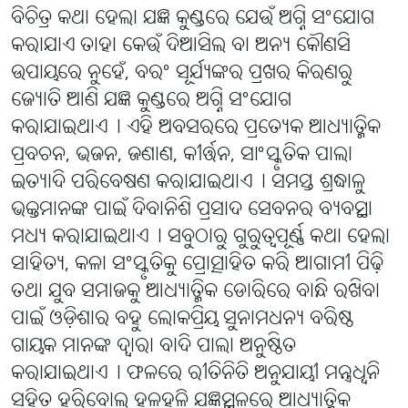
ବିଚିତ୍ର କଥା ହେଲା ଯଜ୍ଞ କୁଣ୍ଡରେ ଯେଉଁ ଅଗ୍ନି ସଂଯୋଗ
କରାଯାଏ ତାହା କେଉଁ ଦିଆସିଲ ବା ଅନ୍ୟ କୌଣସି
ଉପାୟରେ ନୁହେଁ, ବରଂ ସୂର୍ଯ୍ୟଙ୍କର ପ୍ରଖର କିରଣରୁ
ଜ୍ୟୋତି ଆଣି ଯଜ୍ଞ କୁଣ୍ଡରେ ଅଗ୍ନି ସଂଯୋଗ
କରାଯାଇଥାଏ୤ ଏହି ଅବସରରେ ପ୍ରତ୍ୟେକ ଆଧ୍ୟାତ୍ମିକ
ପ୍ରବଚନ, ଭଜନ, ଜଣାଣ, କୀର୍ତ୍ତନ, ସାଂସ୍କୃତିକ ପାଲା
ଇତ୍ୟାଦି ପରିବେଷଣ କରାଯାଇଥାଏ୤ ସମସ୍ତ ଶ୍ରଦ୍ଧାଳୁ
ଭକ୍ତମାନଙ୍କ ପାଇଁ ଦିବାନିଶି ପ୍ରସାଦ ସେବନର ବ୍ୟବସ୍ଥା
ମଧ୍ୟ କରାଯାଇଥାଏ୤ ସବୁଠାରୁ ଗୁରୁତ୍ୱପୂର୍ଣ୍ଣ କଥା ହେଲା
ସାହିତ୍ୟ, କଳା ସଂସ୍କୃତିକୁ ପ୍ରୋତ୍ସାହିତ କରି ଆଗାମୀ ପିଢ଼ି
ତଥା ଯୁବ ସମାଜକୁ ଆଧ୍ୟାତ୍ମିକ ଡୋରିରେ ବାନ୍ଧି ରଖିବା
ପାଇଁ ଓଡ଼ିଶାର ବହୁ ଲୋକପ୍ରିୟ ସୁନାମଧନ୍ୟ ବରିଷ୍ଠ
ଗାୟକ ମାନଙ୍କ ଦ୍ୱାରା ବାଦି ପାଲା ଅନୁଷ୍ଠିତ
କରାଯାଇଥାଏ୤ ଫଳରେ ରୀତିନିତି ଅନୁଯାୟୀ ମନ୍ତ୍ରଧ୍ୱନି
ସହିତ ହରିବୋଲ ହୁଳହୁଳି ଯଜ୍ଞସ୍ଥଳରେ ଆଧ୍ୟାତ୍ମିକ