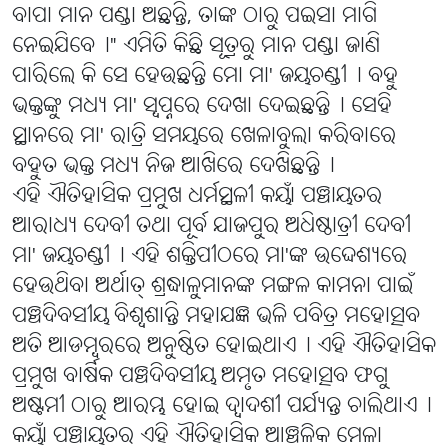
ବାପା ମାନ ପଣ୍ଡା ଅଛନ୍ତି, ତାଙ୍କ ଠାରୁ ପଇସା ମାଗି
ନେଇଯିବେ୤" ଏମିତି କିଛି ସୂତ୍ରରୁ ମାନ ପଣ୍ଡା ଜାଣି
ପାରିଲେ କି ସେ ହେଉଛନ୍ତି ମୋ ମା' ଜୟଚଣ୍ଡୀ୤ ବହୁ
ଭକ୍ତଙ୍କୁ ମଧ୍ୟ ମା' ସ୍ୱପ୍ନରେ ଦେଖା ଦେଇଛନ୍ତି୤ ସେହି
ସ୍ଥାନରେ ମା' ରାତ୍ରି ସମୟରେ ଖେଳାବୁଲା କରିବାରେ
ବହୁତ ଭକ୍ତ ମଧ୍ୟ ନିଜ ଆଖିରେ ଦେଖିଛନ୍ତି୤
ଏହି ଐତିହାସିକ ପ୍ରମୁଖ ଧର୍ମସ୍ଥଳୀ କୟାଁ ପଞ୍ଚାୟତର
ଆରାଧ୍ୟ ଦେବୀ ତଥା ପୂର୍ବ ଯାଜପୁର ଅଧିଷ୍ଠାତ୍ରୀ ଦେବୀ
ମା' ଜୟଚଣ୍ଡୀ୤ ଏହି ଶକ୍ତିପୀଠରେ ମା'ଙ୍କ ଉଦ୍ଦେଶ୍ୟରେ
ହେଉଥିବା ଅର୍ଥାତ୍ ଶ୍ରଦ୍ଧାଳୁମାନଙ୍କ ମଙ୍ଗଳ କାମନା ପାଇଁ
ପଞ୍ଚଦିବସୀୟ ବିଶ୍ୱଶାନ୍ତି ମହାଯଜ୍ଞ ଭଳି ପବିତ୍ର ମହୋତ୍ସବ
ଅତି ଆଡମ୍ବରରେ ଅନୁଷ୍ଠିତ ହୋଇଥାଏ୤ ଏହି ଐତିହାସିକ
ପ୍ରମୁଖ ବାର୍ଷିକ ପଞ୍ଚଦିବସୀୟ ଅମୃତ ମହୋତ୍ସବ ଫଗୁ
ଅଷ୍ଟମୀ ଠାରୁ ଆରମ୍ଭ ହୋଇ ଦ୍ୱାଦଶୀ ପର୍ଯ୍ୟନ୍ତ ଚାଲିଥାଏ୤
କୟାଁ ପଞ୍ଚାୟତର ଏହି ଐତିହାସିକ ଆଞ୍ଚଳିକ ମେଳା