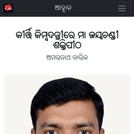
ଆହ୍ବାନ
କୀର୍ତ୍ତି କିମ୍ବଦନ୍ତୀରେ ମା ଜୟଚଣ୍ଡୀ
ଶକ୍ତିପୀଠ
ଅମରନାଥ ବାରିକ