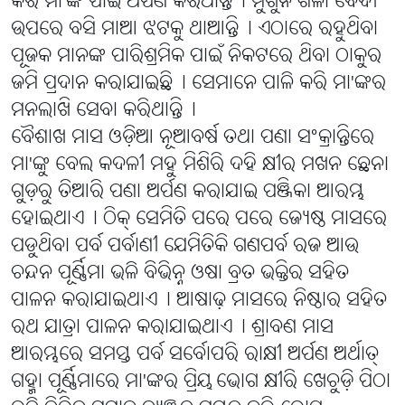
କରି ମା'ଙ୍କ ପାଇଁ ଅର୍ପଣ କରିଥାନ୍ତି୤ ମୁଗୁନି ଶିଳା ବେଦୀ
ଉପରେ ବସି ମାଆ ଝଟକୁ ଥାଆନ୍ତି୤ ଏଠାରେ ରହୁଥିବା
ପୂଜକ ମାନଙ୍କ ପାରିଶ୍ରମିକ ପାଇଁ ନିକଟରେ ଥିବା ଠାକୁର
ଜମି ପ୍ରଦାନ କରାଯାଇଛି୤ ସେମାନେ ପାଳି କରି ମା'ଙ୍କର
ମନଲାଖି ସେବା କରିଥାନ୍ତି୤
ବୈଶାଖ ମାସ ଓଡ଼ିଆ ନୂଆବର୍ଷ ତଥା ପଣା ସଂକ୍ରାନ୍ତିରେ
ମା'ଙ୍କୁ ବେଲ କଦଳୀ ମହୁ ମିଶିରି ଦହି କ୍ଷୀର ମଖନ ଛେନା
ଗୁଡ଼ରୁ ତିଆରି ପଣା ଅର୍ପଣ କରାଯାଇ ପଞ୍ଜିକା ଆରମ୍ଭ
ହୋଇଥାଏ୤ ଠିକ୍ ସେମିତି ପରେ ପରେ ଜ୍ୟେଷ୍ଠ ମାସରେ
ପଡୁଥିବା ପର୍ବ ପର୍ବାଣୀ ଯେମିତିକି ଗଣପର୍ବ ରଜ ଆଉ
ଚନ୍ଦନ ପୂର୍ଣ୍ଣିମା ଭଳି ବିଭିନ୍ନ ଓଷା ବ୍ରତ ଭକ୍ତିର ସହିତ
ପାଳନ କରାଯାଇଥାଏ୤ ଆଷାଢ଼ ମାସରେ ନିଷ୍ଠାର ସହିତ
ରଥ ଯାତ୍ରା ପାଳନ କରାଯାଇଥାଏ୤ ଶ୍ରାବଣ ମାସ
ଆରମ୍ଭରେ ସମସ୍ତ ପର୍ବ ସର୍ବୋପରି ରାକ୍ଷୀ ଅର୍ପଣ ଅର୍ଥାତ୍
ଗହ୍ମା ପୂର୍ଣ୍ଣିମାରେ ମା'ଙ୍କର ପ୍ରିୟ ଭୋଗ କ୍ଷୀରି ଖେଚୁଡ଼ି ପିଠା