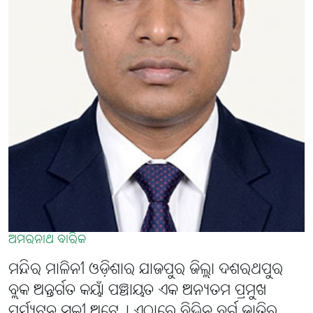
ଅମରନାଥ ବାରିକ
ମନ୍ଦିର ମାଳିନୀ ଓଡ଼ିଶାର ଯାଜପୁର ଜିଲ୍ଲା ଦଶରଥପୁର
ବ୍ଲକ ଅନ୍ତର୍ଗତ କୟାଁ ପଞ୍ଚାୟତ ଏକ ଅନ୍ୟତମ ପ୍ରମୁଖ
ପର୍ଯ୍ୟଟନ ସ୍ଥଳୀ ଅଟେ୤ ଏଠାରେ ବିଭିନ୍ନ ବର୍ଗ ଜାତିର