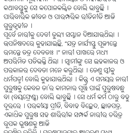
କଥାବସ୍ତୁକୁ ସେ କପୋଳକଳ୍ପିତ ବୋଲି ଭାବୁଛି୤
ପାରିବାରିକ ଜୀବନ ଓ ପାରମ୍ପରିକ ରୀତିନୀତି ଆଜି
ଗୁରୁତ୍ୱହୀନ୤
ପୂର୍ବେ ନାରୀକୁ ଦେବୀ ତୁଲ୍ୟ ସମ୍ମାନ ଦିଆଯାଉଥିଲା୤
ଉପନିଷଦରେ କୁହାଯାଇଛି, “ଯତ୍ର ନାର୍ଯ୍ୟସ୍ତୁ ପୂଜ୍ୟନ୍ତେ
ରମନ୍ତେ ତତ୍ର ଦେବତାଃ୤” ନାରୀ ପାଖରେ ମଧ୍ୟ
ଅପରିମିତ ପତିଭକ୍ତି ଥିଲା୤ ସ୍ୱାମୀଙ୍କୁ ସେ ଇହକାଳର ଓ
ପରକାଳର ଦେବତା ମନେ କରୁଥିଲା୤ ତେଣୁ ସ୍ତ୍ରୀକୁ
ଧର୍ମପତ୍ନୀ ବୋଲି କୁହାଯାଉଥିଲା୤ କିନ୍ତୁ ଏ ସମୟର ନାରୀ
ପୁରୁଷକୁ କେବଳ ତା’ର କାମନାର ପୂର୍ତ୍ତି ପାଇଁ ପୁରୁଷବନ୍ଧୁ
ବା (ବୟଫ୍ରେଣ୍ଡ୍) ବୋଲି ଭାବୁଛି୤ ସେ ଧର୍ମ କର୍ମ ଠାରୁ ବହୁ
ଦୂରରେ୤ ପରକୀୟା ପ୍ରୀତି, ବିବାହ ବିଚ୍ଛେଦ, ଛାଡପତ୍ର,
ଏକାଧିକ ପୁରୁଷ ସହ ଶାରିରୀକ ସମ୍ପର୍କ ନାରୀର ଚରିତ୍ର
ରୂପକ ଭୂଷଣକୁ ଆଜି