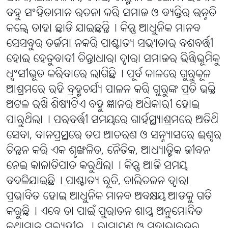
ବହୁ ସଂହିତାମାନ ରଚନା କରି ସମାଜ ଓ ବ୍ୟକ୍ତିର ଉନ୍ନତି
କଳ୍ପେ ତାହା ଛାଡି ଯାଇଛନ୍ତି୤ କିନ୍ତୁ ଆଧୁନିକ ମାନବ
ସେସବୁର ତର୍ଜମା ନକରି ପାଶ୍ଚାତ୍ୟ ସଭ୍ୟତାର ବଶବର୍ତ୍ତୀ
ହୋଇ ହେତୁବାଦୀ ଚିନ୍ତାଧାରା ଦ୍ବାରା ସମାଜର ଭିତ୍ତିଭୂମିକୁ
ଧ୍ବଂସୀଭୂତ କରିବାରେ ଲାଗିଛି୤ ପୂର୍ବ କାଳରେ ଗୁରୁକୂଳ
ଆଶ୍ରମରେ ରହି ବ୍ରହ୍ମଚର୍ଯ୍ୟ ପାଳନ କରି ଗୁରୁଙ୍କ ପ୍ରତି ଭକ୍ତି
ଅଟଳ ରଖି ଶିଷ୍ୟଟିଏ ବହୁ ଜ୍ଞାନର ଅଧିକାରୀ ହୋଇ
ପାରୁଥିଲା୤ ପରବର୍ତ୍ତୀ ସମୟରେ ଗାର୍ହସ୍ଥ୍ୟାଶ୍ରମରେ ଅତିଥି
ସେବା, ବାନପ୍ରସ୍ଥରେ ତପ ଆଚରଣ ଓ ସନ୍ନ୍ୟାସରେ ଈଶ୍ବର
ଚିନ୍ତନ କରି ଏକ ଶୃଙ୍ଖଳିତ, ନୈତିକ, ଆଧ୍ୟାତ୍ମିକ ଜୀବନ
ନେଇ କାଳାତିପାତ କରୁଥିଲା୤ କିନ୍ତୁ ଆଜି ସମୟ
ବଦଳିଯାଇଛି୤ ପାଶ୍ଚାତ୍ୟ ରୂଚି, ଚାଲିଚଳନ ଦ୍ୱାରା
ପ୍ରଭାବିତ ହୋଇ ଆଧୁନିକ ମାନବ ଅବକ୍ଷୟ ଆଡକୁ ଗତି
କରୁଛି୤ ଏବେ ତା ପାଇଁ ପୁରାତନ ଶାସ୍ତ୍ର ଅନୁମୋଦିତ
କଥାମାନ ମୂଲ୍ୟହୀନ । ରାମାୟଣ ଓ ମହାଭାରତର