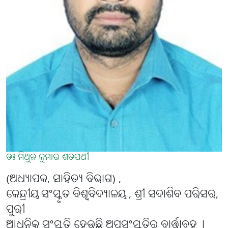
ଡଃ ମିଥୁନ କୁମାର ଶତପଥୀ
(ଅଧ୍ୟାପକ, ସାହିତ୍ୟ ବିଭାଗ) ,
କେନ୍ଦ୍ରୀୟ ସଂସ୍କୃତ ବିଶ୍ୱବିଦ୍ୟାଳୟ , ଶ୍ରୀ ସଦାଶିବ ପରିସର,
ପୁରୀ
ଆଧୁନିକ ସଂସ୍କୃତି ହେଉଛି ଅପସଂସ୍କୃତିର ବାର୍ତ୍ତାବହ୤