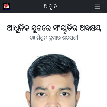
ଆହ୍ବାନ
ଆଧୁନିକ ଯୁଗରେ ସଂସ୍କୃତିର ଅବକ୍ଷୟ
ଡଃ ମିଥୁନ କୁମାର ଶତପଥୀ