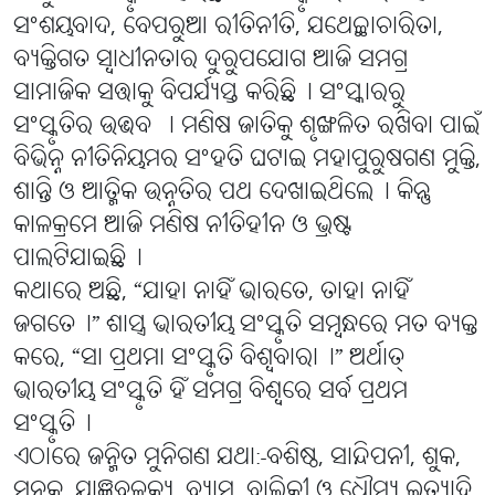
ସଂଶୟବାଦ, ବେପରୁଆ ରୀତିନୀତି, ଯଥେଚ୍ଛାଚାରିତା,
ବ୍ୟକ୍ତିଗତ ସ୍ବାଧୀନତାର ଦୁରୁପଯୋଗ ଆଜି ସମଗ୍ର
ସାମାଜିକ ସତ୍ତାକୁ ବିପର୍ଯ୍ୟସ୍ତ କରିଛି। ସଂସ୍କାରରୁ
ସଂସ୍କୃତିର ଉଦ୍ଭବ । ମଣିଷ ଜାତିକୁ ଶୃଙ୍ଖଳିତ ରଖିବା ପାଇଁ
ବିଭିନ୍ନ ନୀତିନିୟମର ସଂହତି ଘଟାଇ ମହାପୁରୁଷଗଣ ମୁକ୍ତି,
ଶାନ୍ତି ଓ ଆତ୍ମିକ ଉନ୍ନତିର ପଥ ଦେଖାଇଥିଲେ୤ କିନ୍ତୁ
କାଳକ୍ରମେ ଆଜି ମଣିଷ ନୀତିହୀନ ଓ ଭ୍ରଷ୍ଟ
ପାଲଟିଯାଇଛି୤
କଥାରେ ଅଛି, “ଯାହା ନାହିଁ ଭାରତେ, ତାହା ନାହିଁ
ଜଗତେ୤” ଶାସ୍ତ୍ର ଭାରତୀୟ ସଂସ୍କୃତି ସମ୍ବନ୍ଧରେ ମତ ବ୍ୟକ୍ତ
କରେ, “ସା ପ୍ରଥମା ସଂସ୍କୃତି ବିଶ୍ବବାରା୤” ଅର୍ଥାତ୍
ଭାରତୀୟ ସଂସ୍କୃତି ହିଁ ସମଗ୍ର ବିଶ୍ବରେ ସର୍ବ ପ୍ରଥମ
ସଂସ୍କୃତି୤
ଏଠାରେ ଜନ୍ମିତ ମୁନିଗଣ ଯଥା:-ବଶିଷ୍ଠ, ସାନ୍ଦିପନୀ, ଶୁକ,
ସନକ, ଯାଜ୍ଞବଳକ୍ୟ, ବ୍ୟାସ, ବାଲ୍ମିକୀ ଓ ଧୌମ୍ୟ ଇତ୍ୟାଦି