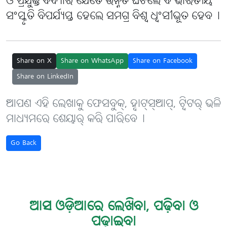
ଓ ପ୍ରଯୁକ୍ତି ବିଦ୍ୟାର ଯେତେ ଉନ୍ନତି ଘଟିଲେ ବି ଭାରତୀୟ
ସଂସ୍କୃତି ବିପର୍ଯ୍ୟସ୍ତ ହେଲେ ସମଗ୍ର ବିଶ୍ୱ ଧ୍ୱଂସୀଭୂତ ହେବ୤
Share on X
Share on WhatsApp
Share on Facebook
Share on LinkedIn
ଆପଣ ଏହି ଲେଖାକୁ ଫେସବୁକ୍, ହ୍ବାଟ୍‌ସ୍‌ଆପ୍, ଟ୍ବିଟର୍ ଭଳି
ମାଧ୍ୟମରେ ଶେୟାର୍ କରି ପାରିବେ୤
Go Back
ଆସ ଓଡ଼ିଆରେ ଲେଖିବା, ପଢ଼ିବା ଓ
ପଢ଼ାଇବା