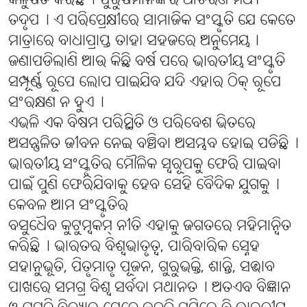
କଳୁଷିତ କରିଛି୤ ପୁରୁଷମାନଙ୍କର ଆଚରଣ ମଧ୍ୟ
ତଦୃପ୤ ଏ ପରିପ୍ରେକ୍ଷୀରେ ସାମାଜିକ ସଂସ୍କୃତି ଯେ କେତେ
ମାତ୍ରାରେ ବାଧାପ୍ରାପ୍ତ ତାହା ସହଜରେ ଅନୁମେୟ୤
ଜଣାପଡିଲାଣି ଆଉ କିଛି ବର୍ଷ ପରେ ଭାରତୀୟ ସଂସ୍କୃତି
ସମ୍ପୂର୍ଣ୍ଣ ରୂପେ ଲୋପ ପାଇଯିବ ଯଦି ଏହାର ଠିକ୍ ରୂପେ
ସଂରକ୍ଷଣ ନ ହୁଏ୤
ଏଭଳି ଏକ ବିଷମ ପରିସ୍ଥିତି ଓ ପରିବେଶ ଭିତରେ
ଅସନ୍ତୁଳିତ ଜୀବନ ନେଇ ବଞ୍ଚିବା ଅସମ୍ଭବ ହୋଇ ପଡିଛି୤
ଭାରତୀୟ ସଂସ୍କୃତିର ମୌଳିକ ସ୍ବରୂପକୁ ଫେରି ପାଇବା
ପାଇଁ ପୁଣି ଫେରିଯିବାକୁ ହେବ ସେହି ବୈଦିକ ଯୁଗକୁ୤
କେବଳ ଆମ ସଂସ୍କୃତିର
ବସୁଧୈବ କୁଟୁମ୍ବକମ୍ ନୀତି ଏହାକୁ ଜଗତରେ ମହିମାନ୍ବିତ
କରିଛି୤ ଭାରତର ବିଶ୍ବଭାତୃତ୍ବ, ପାରିବାରିକ ସ୍ନେହ
ସହାନୁଭୂତି, ପିତୃମାତୃ ପୂଜନ, ଗୁରୁଭକ୍ତି, ଶାନ୍ତି, ସଦ୍ଭାବ
ପାଖରେ ସମଗ୍ର ବିଶ୍ୱ ସର୍ବଦା ମଥାନତ୤ ଅତଏବ ବିଜ୍ଞାନ