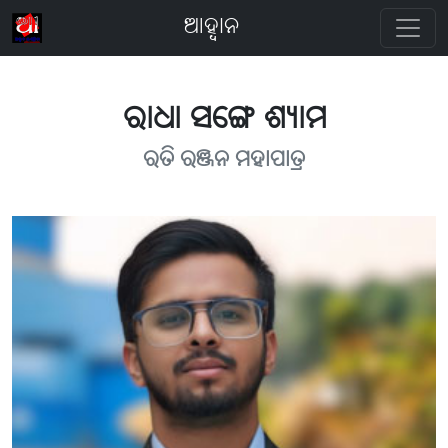
ଆହ୍ବାନ
ରାଧା ସଙ୍ଗେ ଶ୍ୟାମ
ରତି ରଞ୍ଜନ ମହାପାତ୍ର