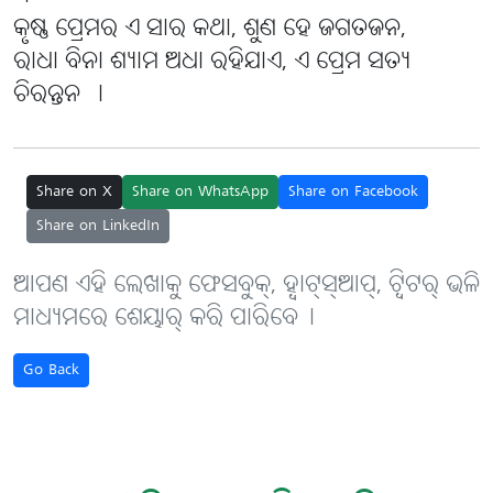
କୃଷ୍ଣ ପ୍ରେମର ଏ ସାର କଥା, ଶୁଣ ହେ ଜଗତଜନ,
ରାଧା ବିନା ଶ୍ୟାମ ଅଧା ରହିଯାଏ, ଏ ପ୍ରେମ ସତ୍ୟ
ଚିରନ୍ତନ ।
Share on X
Share on WhatsApp
Share on Facebook
Share on LinkedIn
ଆପଣ ଏହି ଲେଖାକୁ ଫେସବୁକ୍, ହ୍ବାଟ୍‌ସ୍‌ଆପ୍, ଟ୍ବିଟର୍ ଭଳି
ମାଧ୍ୟମରେ ଶେୟାର୍ କରି ପାରିବେ୤
Go Back