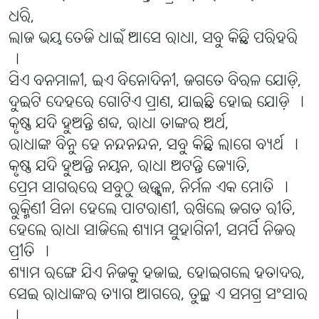
ଧରି,
ଲାଜ ଭୟ ତେଜି ଧାଇଁ ଆସେ ରାଧା, ସବୁ କିଛି ପରିହରି
।
ସିଏ ବନମାଳୀ, ଇଏ ବିନୋଦିନୀ, ଜଗତେ ବିରଳ ଯୋଡ଼ି,
ଦୁଇଟି ଦେହରେ ଗୋଟିଏ ପ୍ରାଣ, ଯାଇଛି ହୋଇ ଯୋଡ଼ି ।
କୃଷ୍ଣ ଯଦି ହୁଅନ୍ତି ଶବ୍ଦ, ରାଧା ତାଙ୍କର ଅର୍ଥ,
ରାଧାଙ୍କ ବିନୁ ହେ ନନ୍ଦନନ୍ଦନ, ସବୁ କିଛି ଲାଗେ ବ୍ୟର୍ଥ ।
କୃଷ୍ଣ ଯଦି ହୁଅନ୍ତି ନୟନ, ରାଧା ଅଟନ୍ତି ଜ୍ୟୋତି,
ପ୍ରେମ ସାଗରରେ ସବୁଠୁ ଉଜ୍ଜ୍ୱଳ, ନିର୍ମଳ ଏକ ମୋତି ।
ରୁକ୍ମିଣୀ ସିନା ହେଲେ ପାଟରାଣୀ, ରଖିଲେ ଜଗତ ରୀତି,
ହେଲେ ରାଧା ସାଜିଲେ ଶ୍ୟାମ ସୁହାଗିନୀ, ସମର୍ପି ନିଜର
ପ୍ରୀତି ।
ଶ୍ୟାମ ରଙ୍ଗେ ଯିଏ ନିଜକୁ ହଜାଇ, ହୋଇଗଲେ ହତାଦର,
ସେଇ ରାଧାଙ୍କର ତ୍ୟାଗ ଆଗରେ, ତୁଚ୍ଛ ଏ ସମଗ୍ର ସଂସାର
।