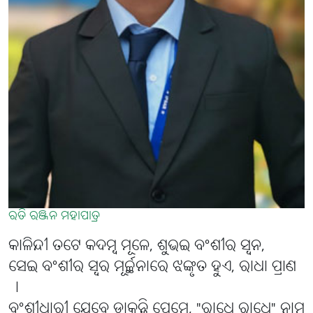
ରତି ରଞ୍ଜନ ମହାପାତ୍ର
କାଳିନ୍ଦୀ ତଟେ କଦମ୍ବ ମୂଳେ, ଶୁଭଇ ବଂଶୀର ସ୍ବନ,
ସେଇ ବଂଶୀର ସ୍ବର ମୂର୍ଚ୍ଛନାରେ ଝଙ୍କୃତ ହୁଏ, ରାଧା ପ୍ରାଣ
।
ବଂଶୀଧାରୀ ଯେବେ ଡାକନ୍ତି ପ୍ରେମେ, "ରାଧେ ରାଧେ" ନାମ