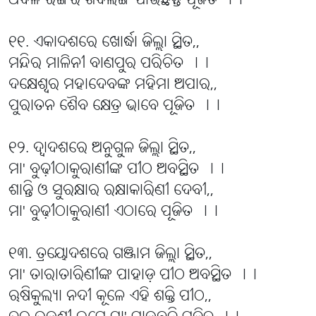
ଧବଳ ରଙ୍ଗର ଶିବଲିଙ୍ଗ ପାଉଛନ୍ତି ପୂଜିତ ।।
୧୧. ଏକାଦଶରେ ଖୋର୍ଦ୍ଧା ଜିଲ୍ଲା ସ୍ଥିତ,,
ମନ୍ଦିର ମାଳିନୀ ବାଣପୁର ପରିଚିତ ।।
ଦକ୍ଷେଶ୍ୱର ମହାଦେବଙ୍କ ମହିମା ଅପାର,,
ପୁରାତନ ଶୈବ କ୍ଷେତ୍ର ଭାବେ ପୂଜିତ ।।
୧୨. ଦ୍ୱାଦଶରେ ଅନୁଗୁଳ ଜିଲ୍ଲା ସ୍ଥିତ,,
ମା' ବୁଢ଼ୀଠାକୁରାଣୀଙ୍କ ପୀଠ ଅବସ୍ଥିତ ।।
ଶାନ୍ତି ଓ ସୁରକ୍ଷାର ରକ୍ଷାକାରିଣୀ ଦେବୀ,,
ମା' ବୁଢ଼ୀଠାକୁରାଣୀ ଏଠାରେ ପୂଜିତ ।।
୧୩. ତ୍ରୟୋଦଶରେ ଗଞ୍ଜାମ ଜିଲ୍ଲା ସ୍ଥିତ,,
ମା' ତାରାତାରିଣୀଙ୍କ ପାହାଡ଼ ପୀଠ ଅବସ୍ଥିତ ।।
ଋଷିକୁଲ୍ୟା ନଦୀ କୂଳେ ଏହି ଶକ୍ତି ପୀଠ,,