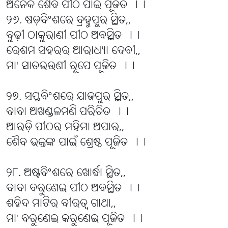
ଅନେକ ଶୈବ ପୀଠ ପାଇଁ ପୂଜିତ ।।
୨୬. ଷଡ଼ବିଂଶରେ ବ୍ରହ୍ମପୁର ସ୍ଥିତ,,
ବୁଢ଼ୀ ଠାକୁରାଣୀ ପୀଠ ଅବସ୍ଥିତ ।।
ରେଶମ ସହରର ଆରାଧ୍ୟା ଦେବୀ,,
ମା' ସାତଭଉଣୀ ରୂପେ ପୂଜିତ ।।
୨୭. ସପ୍ତବିଂଶରେ ଯାଜପୁର ସ୍ଥିତ,,
ବାବା ଅଖଣ୍ଡଳମଣି ପରିଚିତ ।।
ଆରଡ଼ି ପୀଠର ମହିମା ଅପାର,,
ଶୈବ ଭକ୍ତଙ୍କ ପାଇଁ ଶ୍ରେଷ୍ଠ ପୂଜିତ ।।
୨୮. ଅଷ୍ଟବିଂଶରେ ଖୋର୍ଦ୍ଧା ସ୍ଥିତ,,
ବାବା ବରୁଣେଇ ପୀଠ ଅବସ୍ଥିତ ।।
ଶହିଦ ମାଟିର ବୀରତ୍ୱ ଗାଥା,,
ମା' ବରୁଣେଇ କରୁଣେଇ ପୂଜିତ ।।