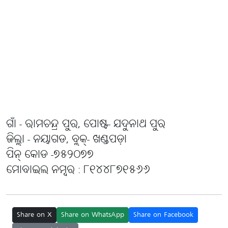
ଗାଁ - ରାମଚନ୍ଦ୍ର ପୁର, ପୋଷ୍ଟ- ଯଦୁନାଥ ପୁର
ଜିଲ୍ଲା - ନୟାଗଡ, ବ୍ଲକ୍- ଖଣ୍ଡପଡ଼ା
ପିନ୍ କୋଡ -୭୫୨୦୭୭
ମୋବାଇଲ ନମ୍ବର : ୮୧୪୪୮୭୧୫୬୬
Share on X
Share on WhatsApp
Share on Facebook