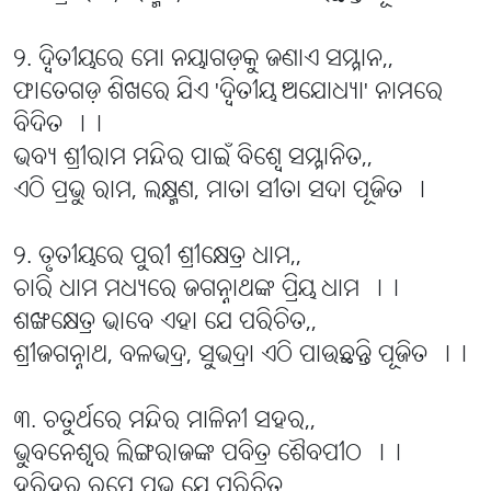
୨. ଦ୍ବିତୀୟରେ ମୋ ନୟାଗଡ଼କୁ ଜଣାଏ ସମ୍ମାନ,,
ଫାତେଗଡ଼ ଶିଖରେ ଯିଏ 'ଦ୍ବିତୀୟ ଅଯୋଧ୍ୟା' ନାମରେ
ବିଦିତ ।।
ଭବ୍ୟ ଶ୍ରୀରାମ ମନ୍ଦିର ପାଇଁ ବିଶ୍ବେ ସମ୍ମାନିତ,,
ଏଠି ପ୍ରଭୁ ରାମ, ଲକ୍ଷ୍ମଣ, ମାତା ସୀତା ସଦା ପୂଜିତ ।
୨. ତୃତୀୟରେ ପୁରୀ ଶ୍ରୀକ୍ଷେତ୍ର ଧାମ,,
ଚାରି ଧାମ ମଧ୍ୟରେ ଜଗନ୍ନାଥଙ୍କ ପ୍ରିୟ ଧାମ ।।
ଶଙ୍ଖକ୍ଷେତ୍ର ଭାବେ ଏହା ଯେ ପରିଚିତ,,
ଶ୍ରୀଜଗନ୍ନାଥ, ବଳଭଦ୍ର, ସୁଭଦ୍ରା ଏଠି ପାଉଛନ୍ତି ପୂଜିତ ।।
୩. ଚତୁର୍ଥରେ ମନ୍ଦିର ମାଳିନୀ ସହର,,
ଭୁବନେଶ୍ୱର ଲିଙ୍ଗରାଜଙ୍କ ପବିତ୍ର ଶୈବପୀଠ ।।
ହରିହର ରୂପେ ପ୍ରଭୁ ଯେ ପରିଚିତ,,