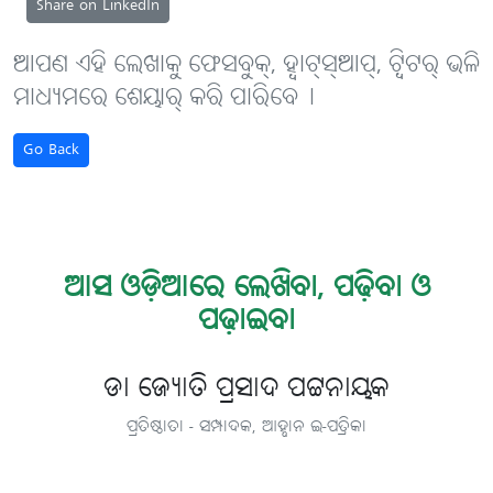
Share on LinkedIn
ଆପଣ ଏହି ଲେଖାକୁ ଫେସବୁକ୍, ହ୍ବାଟ୍‌ସ୍‌ଆପ୍, ଟ୍ବିଟର୍ ଭଳି
ମାଧ୍ୟମରେ ଶେୟାର୍ କରି ପାରିବେ୤
Go Back
ଆସ ଓଡ଼ିଆରେ ଲେଖିବା, ପଢ଼ିବା ଓ
ପଢ଼ାଇବା
ଡା ଜ୍ୟୋତି ପ୍ରସାଦ ପଟ୍ଟନାୟକ
ପ୍ରତିଷ୍ଠାତା - ସମ୍ପାଦକ, ଆହ୍ବାନ ଇ-ପତ୍ରିକା