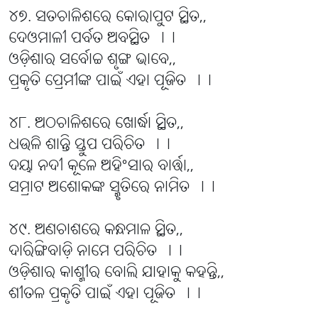
୪୭. ସତଚାଳିଶରେ କୋରାପୁଟ ସ୍ଥିତ,,
ଦେଓମାଳୀ ପର୍ବତ ଅବସ୍ଥିତ ।।
ଓଡ଼ିଶାର ସର୍ବୋଚ୍ଚ ଶୃଙ୍ଗ ଭାବେ,,
ପ୍ରକୃତି ପ୍ରେମୀଙ୍କ ପାଇଁ ଏହା ପୂଜିତ ।।
୪୮. ଅଠଚାଳିଶରେ ଖୋର୍ଦ୍ଧା ସ୍ଥିତ,,
ଧଉଳି ଶାନ୍ତି ସ୍ତୁପ ପରିଚିତ ।।
ଦୟା ନଦୀ କୂଳେ ଅହିଂସାର ବାର୍ତ୍ତା,,
ସମ୍ରାଟ ଅଶୋକଙ୍କ ସ୍ମୃତିରେ ନାମିତ ।।
୪୯. ଅଣଚାଶରେ କନ୍ଧମାଳ ସ୍ଥିତ,,
ଦାରିଙ୍ଗିବାଡ଼ି ନାମେ ପରିଚିତ ।।
ଓଡ଼ିଶାର କାଶ୍ମୀର ବୋଲି ଯାହାକୁ କହନ୍ତି,,
ଶୀତଳ ପ୍ରକୃତି ପାଇଁ ଏହା ପୂଜିତ ।।