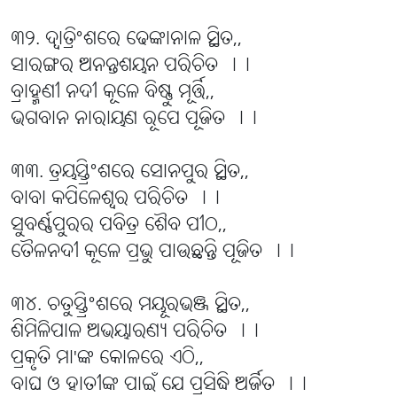
୩୨. ଦ୍ୱାତ୍ରିଂଶରେ ଢେଙ୍କାନାଳ ସ୍ଥିତ,,
ସାରଙ୍ଗର ଅନନ୍ତଶୟନ ପରିଚିତ ।।
ବ୍ରାହ୍ମଣୀ ନଦୀ କୂଳେ ବିଷ୍ଣୁ ମୂର୍ତ୍ତି,,
ଭଗବାନ ନାରାୟଣ ରୂପେ ପୂଜିତ ।।
୩୩. ତ୍ରୟସ୍ତ୍ରିଂଶରେ ସୋନପୁର ସ୍ଥିତ,,
ବାବା କପିଳେଶ୍ୱର ପରିଚିତ ।।
ସୁବର୍ଣ୍ଣପୁରର ପବିତ୍ର ଶୈବ ପୀଠ,,
ତୈଳନଦୀ କୂଳେ ପ୍ରଭୁ ପାଉଛନ୍ତି ପୂଜିତ ।।
୩୪. ଚତୁସ୍ତ୍ରିଂଶରେ ମୟୂରଭଞ୍ଜ ସ୍ଥିତ,,
ଶିମିଳିପାଳ ଅଭୟାରଣ୍ୟ ପରିଚିତ ।।
ପ୍ରକୃତି ମା'ଙ୍କ କୋଳରେ ଏଠି,,
ବାଘ ଓ ହାତୀଙ୍କ ପାଇଁ ଯେ ପ୍ରସିଦ୍ଧି ଅର୍ଜିତ ।।