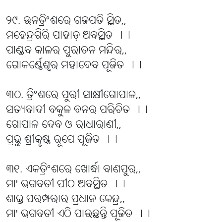
୨୯. ଊନତ୍ରିଂଶରେ ଗଜପତି ସ୍ଥିତ,,
ମହେନ୍ଦ୍ରଗିରି ପାହାଡ଼ ଅବସ୍ଥିତ ।।
ପାଣ୍ଡବ କାଳର ପୁରାତନ ମନ୍ଦିର,,
ଗୋକର୍ଣ୍ଣେଶ୍ୱର ମହାଦେବ ପୂଜିତ ।।
୩୦. ତ୍ରିଂଶରେ ପୁରୀ ସାକ୍ଷୀଗୋପାଳ,,
ସତ୍ୟବାଦୀ ବକୁଳ ବନର ପରିଚିତ ।।
ଗୋପାଳ ଦେବ ଓ ରାଧାରାଣୀ,,
ପ୍ରଭୁ ଶ୍ରୀକୃଷ୍ଣ ରୂପେ ପୂଜିତ ।।
୩୧. ଏକତ୍ରିଂଶରେ ଖୋର୍ଦ୍ଧା ବାଣପୁର,,
ମା' ଭଗବତୀ ପୀଠ ଅବସ୍ଥିତ ।।
ଶାକ୍ତ ପରମ୍ପରାର ପ୍ରଧାନ କେନ୍ଦ୍ର,,
ମା' ଭଗବତୀ ଏଠି ପାଉଛନ୍ତି ପୂଜିତ ।।