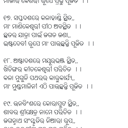
ମାର୍ଜାର କେଶରୀ ରୂପେ ପ୍ରଭୁ ପୂଜିତ ।।
୧୭. ସପ୍ତଦଶରେ କଳାହାଣ୍ଡି ସ୍ଥିତ,,
ମା' ମାଣିକେଶ୍ୱରୀ ପୀଠ ଅବସ୍ଥିତ ।।
ଛତର ଯାତ୍ରା ପାଇଁ ଜଗତ ଜଣା,,
ଇଷ୍ଟଦେବୀ ରୂପେ ମା' ପାଉଛନ୍ତି ପୂଜିତ ।।
୧୮. ଅଷ୍ଟାଦଶରେ ମୟୂରଭଞ୍ଜ ସ୍ଥିତ,,
ଖିଚିଙ୍ଗର କୀଚକେଶ୍ୱରୀ ପରିଚିତ ।।
କଳା ମୁଗୁନି ପଥରର କାରୁକାର୍ଯ୍ୟ,,
ମା' ମୁଣ୍ଡମାଳିନୀ ଏଠି ପାଉଛନ୍ତି ପୂଜିତ ।।
୧୯. ଊନବିଂଶରେ କୋରାପୁଟ ସ୍ଥିତ,,
ଶାବର ଶ୍ରୀକ୍ଷେତ୍ର ନାମେ ପରିଚିତ ।।
ଜଗନ୍ନାଥ ସଂସ୍କୃତିର ନିଆରା ରୂପ,,