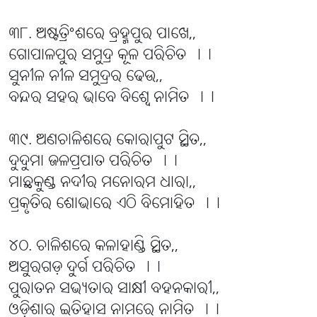
୩୮. ଅଷ୍ଟତ୍ରିଂଶରେ ବ୍ରହ୍ମପୁର ପାଖେ,,
ଗୋପାଳପୁର ସମୁଦ୍ର କୂଳ ପରିଚିତ ।।
ସୁନୀଳ ନୀଳ ସମୁଦ୍ରର ଢେଉ,,
ବନ୍ଦର ସହର ଭାବେ ବିଶ୍ୱେ ନାମିତ ।।
୩୯. ଅଣଚାଳିଶରେ କୋରାପୁଟ ସ୍ଥିତ,,
ଦୁଦୁମା ଜଳପ୍ରପାତ ପରିଚିତ ।।
ମାଛକୁଣ୍ଡ ନଦୀର ମନୋରମ ଧାରା,,
ପ୍ରକୃତିର ଶୋଭାରେ ଏଠି ବିମୋହିତ ।।
୪୦. ଚାଳିଶରେ କଳାହାଣ୍ଡି ସ୍ଥିତ,,
ଅସୁରଗଡ଼ ଦୁର୍ଗ ପରିଚିତ ।।
ପୁରାତନ ସଭ୍ୟତାର ସାକ୍ଷୀ ବହନକାରୀ,,
ଓଡ଼ିଶାର ଇତିହାସ ନାମରେ ନାମିତ ।।