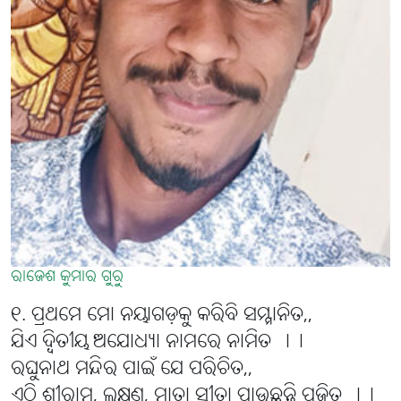
ରାଜେଶ କୁମାର ଗୁରୁ
୧. ପ୍ରଥମେ ମୋ ନୟାଗଡ଼କୁ କରିବି ସମ୍ମାନିତ,,
ଯିଏ ଦ୍ବିତୀୟ ଅଯୋଧ୍ୟା ନାମରେ ନାମିତ ।।
ରଘୁନାଥ ମନ୍ଦିର ପାଇଁ ଯେ ପରିଚିତ,,
ଏଠି ଶ୍ରୀରାମ, ଲକ୍ଷ୍ମଣ, ମାତା ସୀତା ପାଉଛନ୍ତି ପୂଜିତ ।।