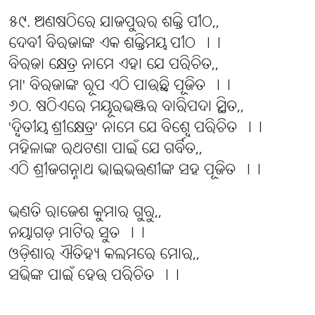
୫୯. ଅଣଷଠିରେ ଯାଜପୁରର ଶକ୍ତି ପୀଠ,,
ଦେବୀ ବିରଜାଙ୍କ ଏକ ଶକ୍ତିମୟ ପୀଠ ।।
ବିରଜା କ୍ଷେତ୍ର ନାମେ ଏହା ଯେ ପରିଚିତ,,
ମା' ବିରଜାଙ୍କ ରୂପ ଏଠି ପାଉଛି ପୂଜିତ ।।
୬୦. ଷଠିଏରେ ମୟୂରଭଞ୍ଜର ବାରିପଦା ସ୍ଥିତ,,
'ଦ୍ବିତୀୟ ଶ୍ରୀକ୍ଷେତ୍ର' ନାମେ ଯେ ବିଶ୍ବେ ପରିଚିତ ।।
ମହିଳାଙ୍କ ରଥଟଣା ପାଇଁ ଯେ ଗର୍ବିତ,,
ଏଠି ଶ୍ରୀଜଗନ୍ନାଥ ଭାଇଭଉଣୀଙ୍କ ସହ ପୂଜିତ ।।
ଭଣତି ରାଜେଶ କୁମାର ଗୁରୁ,,
ନୟାଗଡ଼ ମାଟିର ସୁତ ।।
ଓଡ଼ିଶାର ଐତିହ୍ୟ କଲମରେ ମୋର,,
ସଭିଙ୍କ ପାଇଁ ହେଉ ପରିଚିତ ।।