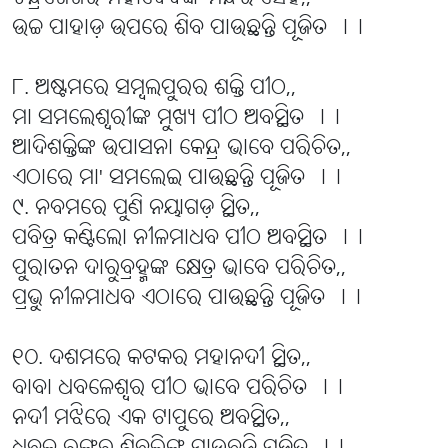
ଉଚ୍ଚ ପାହାଡ଼ ଉପରେ ଶିବ ପାଉଛନ୍ତି ପୂଜିତ ।।
୮. ଅଷ୍ଟମରେ ସମ୍ବଲପୁରର ଶକ୍ତି ପୀଠ,,
ମା ସମଲେଶ୍ୱରୀଙ୍କ ମୁଖ୍ୟ ପୀଠ ଅବସ୍ଥିତ ।।
ଆଦିଶକ୍ତିଙ୍କ ଉପାସନା କେନ୍ଦ୍ର ଭାବେ ପରିଚିତ,,
ଏଠାରେ ମା' ସମଲେଇ ପାଉଛନ୍ତି ପୂଜିତ ।।
୯. ନବମରେ ପୁଣି ନୟାଗଡ଼ ସ୍ଥିତ,,
ପବିତ୍ର କଣ୍ଟିଲୋ ନୀଳମାଧବ ପୀଠ ଅବସ୍ଥିତ ।।
ପୁରାତନ ଦାରୁବ୍ରହ୍ମଙ୍କ କ୍ଷେତ୍ର ଭାବେ ପରିଚିତ,,
ପ୍ରଭୁ ନୀଳମାଧବ ଏଠାରେ ପାଉଛନ୍ତି ପୂଜିତ ।।
୧୦. ଦଶମରେ କଟକର ମହାନଦୀ ସ୍ଥିତ,,
ବାବା ଧବଳେଶ୍ବର ପୀଠ ଭାବେ ପରିଚିତ ।।
ନଦୀ ମଝିରେ ଏକ ଟାପୁରେ ଅବସ୍ଥିତ,,