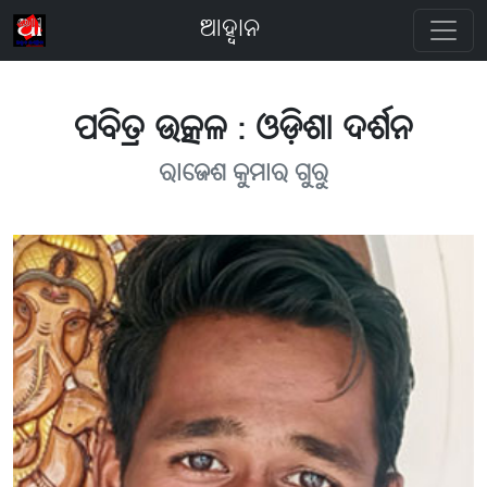
ଆହ୍ବାନ
ପବିତ୍ର ଉତ୍କଳ : ଓଡ଼ିଶା ଦର୍ଶନ
ରାଜେଶ କୁମାର ଗୁରୁ