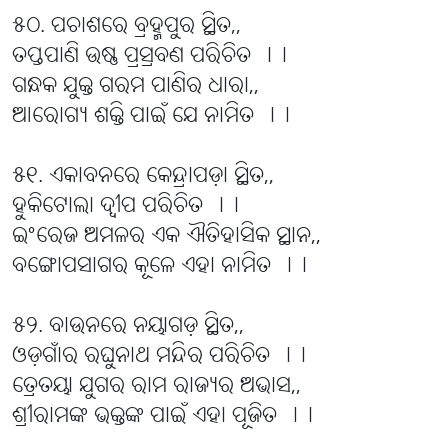
୫୦. ପଚାଶରେ ବ୍ରହ୍ମପୁର ସ୍ଥିତ,,
ତପ୍ତପାଣି ଉଷ୍ଣ ପ୍ରସ୍ରବଣ ପରିଚିତ ।।
ଗନ୍ଧକ ଯୁକ୍ତ ଗରମ ପାଣିର ଧାରା,,
ଆରୋଗ୍ୟ ଶକ୍ତି ପାଇଁ ଯେ ନାମିତ ।।
୫୧. ଏକାବନରେ କେନ୍ଦ୍ରାପଡ଼ା ସ୍ଥିତ,,
ହୁକିଟୋଲା ଦ୍ୱୀପ ପରିଚିତ ।।
ଇଂରେଜ ଅମଳର ଏକ ଐତିହାସିକ ସ୍ଥାନ,,
ବଙ୍ଗୋପସାଗର କୂଳେ ଏହା ନାମିତ ।।
୫୨. ବାଉନରେ ନୟାଗଡ଼ ସ୍ଥିତ,,
ଓଡ଼ଗାଁର ରଘୁନାଥ ମନ୍ଦିର ପରିଚିତ ।।
ତ୍ରେତୟା ଯୁଗର ରାମ ରାଜ୍ୟର ଅଭାସ,,
ଶ୍ରୀରାମଙ୍କ ଭକ୍ତଙ୍କ ପାଇଁ ଏହା ପୂଜିତ ।।