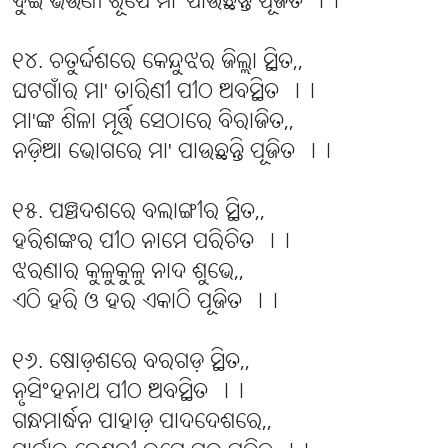
ଦୁଇ ଭଉଣୀ ରୂପେ ମା' ପାଉଛନ୍ତି ପୂଜିତ ।।
୧୪. ଚତୁର୍ଦ୍ଦଶରେ କେନ୍ଦୁଝର ଜିଲ୍ଲା ସ୍ଥିତ,,
ଘଟଗାଁର ମା' ତାରିଣୀ ପୀଠ ଅବସ୍ଥିତ ।।
ମା'ଙ୍କ ଶିଳା ମୂର୍ତ୍ତି ସେଠାରେ ବିରାଜିତ,,
ନଡ଼ିଆ ଭୋଗରେ ମା' ପାଉଛନ୍ତି ପୂଜିତ ।।
୧୫. ପଞ୍ଚଦଶରେ ବଲାଙ୍ଗୀର ସ୍ଥିତ,,
ହରିଶଙ୍କର ପୀଠ ନାମେ ପରିଚିତ ।।
ଝରଣାର କୁଳୁକୁଳୁ ନାଦ ଶୁଭେ,,
ଏଠି ହରି ଓ ହର ଏକାଠି ପୂଜିତ ।।
୧୬. ଷୋଡ଼ଶରେ ବରଗଡ଼ ସ୍ଥିତ,,
ନୃସିଂହନାଥ ପୀଠ ଅବସ୍ଥିତ ।।
ଗନ୍ଧମାର୍ଦ୍ଧନ ପାହାଡ଼ ପାଦଦେଶରେ,,