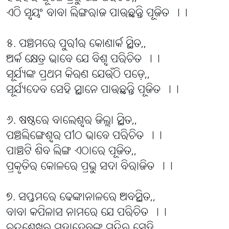
ଏଠି ସ୍ବୟଂ ବାବା ଲିଙ୍ଗରାଜ ପାଉଛନ୍ତି ପୂଜିତ ।।
୫. ପଞ୍ଚମରେ ପୁରୀର କୋଣାର୍କ ସ୍ଥିତ,,
ଅର୍କ କ୍ଷେତ୍ର ଭାବେ ଯେ ବିଶ୍ବ ପରିଚିତ ।।
ସୂର୍ଯ୍ୟଙ୍କ ପ୍ରଥମ କିରଣ ଯେଉଁଠି ପଡ଼େ,,
ସୂର୍ଯ୍ୟଦେବ ସେହି ସ୍ଥାନେ ପାଉଛନ୍ତି ପୂଜିତ ।।
୬. ଷଷ୍ଠରେ ବାଲେଶ୍ବର ଜିଲ୍ଲା ସ୍ଥିତ,,
ପଞ୍ଚଲିଙ୍ଗେଶ୍ବର ପୀଠ ଭାବେ ପରିଚିତ ।।
ପାଞ୍ଚଟି ଶିବ ଲିଙ୍ଗ ଏଠାରେ ପୂଜିତ,,
ପ୍ରକୃତିର କୋଳରେ ପ୍ରଭୁ ସଦା ବିରାଜିତ ।।
୭. ସପ୍ତମରେ ଢେଙ୍କାନାଳରେ ଅବସ୍ଥିତ,,
ବାବା କପିଳାସ ନାମରେ ଯେ ପରିଚିତ ।।
ଚନ୍ଦ୍ରଶେଖର ମହାଦେବଙ୍କ ମନ୍ଦିର ସେହି,,