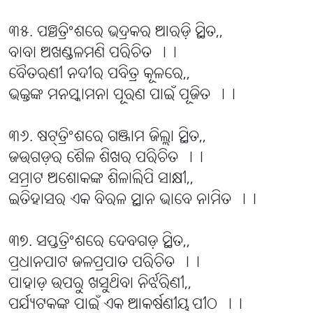
୩୫. ପଞ୍ଚତ୍ରିଂଶରେ ଭଦ୍ରକର ଆରଡ଼ି ସ୍ଥିତ,,
ବାବା ଅଖଣ୍ଡଳମଣି ପରିଚିତ ।।
ବୈତରଣୀ ନଦୀର ପବିତ୍ର କୂଳରେ,,
ଭକ୍ତଙ୍କ ମନସ୍କାମନା ପୂରଣ ପାଇଁ ପୂଜିତ ।।
୩୬. ଷଟ୍‌ତ୍ରିଂଶରେ ଗଞ୍ଜାମ ଜିଲ୍ଲା ସ୍ଥିତ,,
ଜଉଗଡ଼ର ଶୈଳ ଶିଖର ପରିଚିତ ।।
ସମ୍ରାଟ ଅଶୋକଙ୍କ ଶିଳାଲିପି ସାକ୍ଷୀ,,
ଇତିହାସର ଏକ ବିରଳ ସ୍ଥାନ ଭାବେ ନାମିତ ।।
୩୭. ସପ୍ତତ୍ରିଂଶରେ ଦେବଗଡ଼ ସ୍ଥିତ,,
ପ୍ରଧାନପାଟ ଜଳପ୍ରପାତ ପରିଚିତ ।।
ପାହାଡ଼ ଉପରୁ ଖସୁଥିବା ନିର୍ଝରିଣୀ,,
ପର୍ଯ୍ୟଟକଙ୍କ ପାଇଁ ଏକ ଆକର୍ଷଣୀୟ ପୀଠ ।।