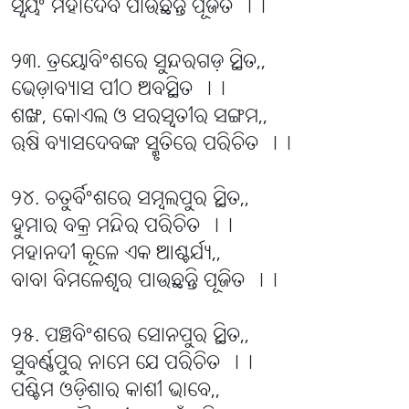
ସ୍ୱୟଂ ମହାଦେବ ପାଉଛନ୍ତି ପୂଜିତ ।।
୨୩. ତ୍ରୟୋବିଂଶରେ ସୁନ୍ଦରଗଡ଼ ସ୍ଥିତ,,
ଭେଡ଼ାବ୍ୟାସ ପୀଠ ଅବସ୍ଥିତ ।।
ଶଙ୍ଖ, କୋଏଲ ଓ ସରସ୍ୱତୀର ସଙ୍ଗମ,,
ଋଷି ବ୍ୟାସଦେବଙ୍କ ସ୍ମୃତିରେ ପରିଚିତ ।।
୨୪. ଚତୁର୍ବିଂଶରେ ସମ୍ବଲପୁର ସ୍ଥିତ,,
ହୁମାର ବକ୍ର ମନ୍ଦିର ପରିଚିତ ।।
ମହାନଦୀ କୂଳେ ଏକ ଆଶ୍ଚର୍ଯ୍ୟ,,
ବାବା ବିମଳେଶ୍ୱର ପାଉଛନ୍ତି ପୂଜିତ ।।
୨୫. ପଞ୍ଚବିଂଶରେ ସୋନପୁର ସ୍ଥିତ,,
ସୁବର୍ଣ୍ଣପୁର ନାମେ ଯେ ପରିଚିତ ।।
ପଶ୍ଚିମ ଓଡ଼ିଶାର କାଶୀ ଭାବେ,,