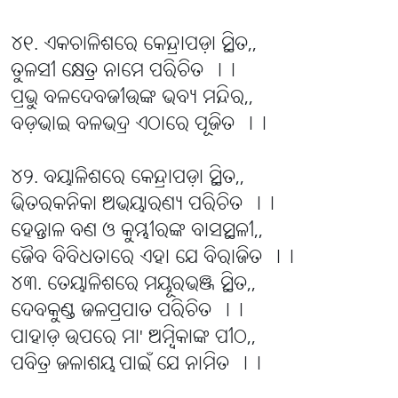
୪୧. ଏକଚାଳିଶରେ କେନ୍ଦ୍ରାପଡ଼ା ସ୍ଥିତ,,
ତୁଳସୀ କ୍ଷେତ୍ର ନାମେ ପରିଚିତ ।।
ପ୍ରଭୁ ବଳଦେବଜୀଉଙ୍କ ଭବ୍ୟ ମନ୍ଦିର,,
ବଡ଼ଭାଇ ବଳଭଦ୍ର ଏଠାରେ ପୂଜିତ ।।
୪୨. ବୟାଳିଶରେ କେନ୍ଦ୍ରାପଡ଼ା ସ୍ଥିତ,,
ଭିତରକନିକା ଅଭୟାରଣ୍ୟ ପରିଚିତ ।।
ହେନ୍ତାଳ ବଣ ଓ କୁମ୍ଭୀରଙ୍କ ବାସସ୍ଥଳୀ,,
ଜୈବ ବିବିଧତାରେ ଏହା ଯେ ବିରାଜିତ ।।
୪୩. ତେୟାଳିଶରେ ମୟୂରଭଞ୍ଜ ସ୍ଥିତ,,
ଦେବକୁଣ୍ଡ ଜଳପ୍ରପାତ ପରିଚିତ ।।
ପାହାଡ଼ ଉପରେ ମା' ଅମ୍ବିକାଙ୍କ ପୀଠ,,
ପବିତ୍ର ଜଳାଶୟ ପାଇଁ ଯେ ନାମିତ ।।