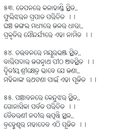
୫୩. ତେପନରେ କଳାହାଣ୍ଡି ସ୍ଥିତ,,
ଫୁଲିଝରନ ପ୍ରପାତ ପରିଚିତ ।।
ଘଞ୍ଚ ଜଙ୍ଗଲ ମଧ୍ୟରେ ଜଳର ଧାରା,,
ପ୍ରକୃତିର ସୌନ୍ଦର୍ଯ୍ୟରେ ଏହା ନାମିତ ।।
୫୪. ଚଉବନରେ ମୟୂରଭଞ୍ଜ ସ୍ଥିତ,,
ବାରିପଦାର ଜଗନ୍ନାଥ ପୀଠ ଅବସ୍ଥିତ ।।
ଦ୍ବିତୀୟ ଶ୍ରୀକ୍ଷେତ୍ର ଭାବେ ଯେ ଜଣା,,
ମହିଳାଙ୍କ ରଥଟଣା ପାଇଁ ଏହା ପୂଜିତ ।।
୫୫. ପଞ୍ଚାବନରେ କେନ୍ଦୁଝର ସ୍ଥିତ,,
ଗୋନାସିକା ପର୍ବତ ପରିଚିତ ।।
ବୈତରଣୀ ନଦୀର ଉତ୍ପତ୍ତି ସ୍ଥଳ,,
ବ୍ରହ୍ମେଶ୍ୱର ମହାଦେବ ଏଠି ପୂଜିତ ।।