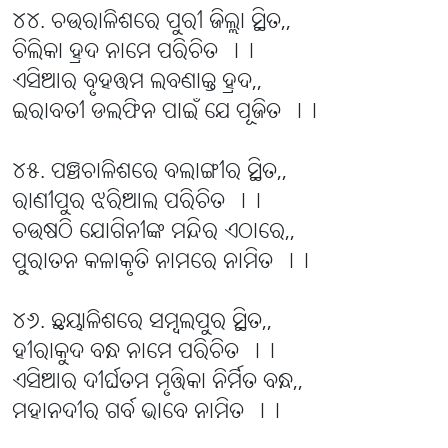
୪୪. ଚଉରାଳିଶରେ ପୁରୀ ଜିଲ୍ଲା ସ୍ଥିତ,,
ଚିଲିକା ହ୍ରଦ ନାମେ ପରିଚିତ ।।
ଏସିଆର ବୃହତ୍ତମ ଲବଣାକ୍ତ ହ୍ରଦ,,
ଇରାବତୀ ଡଲଫିନ ପାଇଁ ଯେ ପୂଜିତ ।।
୪୫. ପଞ୍ଚଚାଳିଶରେ ବଲାଙ୍ଗୀର ସ୍ଥିତ,,
ରାଣୀପୁର ଝରିଆଲ ପରିଚିତ ।।
ଚଉଷଠି ଯୋଗିନୀଙ୍କ ମନ୍ଦିର ଏଠାରେ,,
ପୁରାତନ କଳାକୃତି ନାମରେ ନାମିତ ।।
୪୬. ଛୟାଳିଶରେ ସମ୍ବଲପୁର ସ୍ଥିତ,,
ହୀରାକୁଦ ବନ୍ଧ ନାମେ ପରିଚିତ ।।
ଏସିଆର ଦୀର୍ଘତମ ମୃତ୍ତିକା ନିର୍ମିତ ବନ୍ଧ,,
ମହାନଦୀର ଗର୍ବ ଭାବେ ନାମିତ ।।