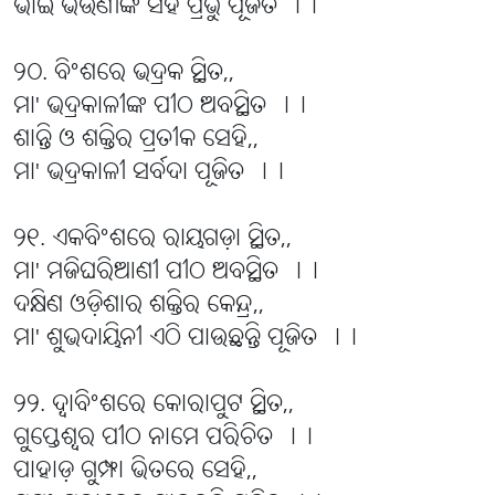
ଭାଇ ଭଉଣୀଙ୍କ ସହ ପ୍ରଭୁ ପୂଜିତ ।।
୨୦. ବିଂଶରେ ଭଦ୍ରକ ସ୍ଥିତ,,
ମା' ଭଦ୍ରକାଳୀଙ୍କ ପୀଠ ଅବସ୍ଥିତ ।।
ଶାନ୍ତି ଓ ଶକ୍ତିର ପ୍ରତୀକ ସେହି,,
ମା' ଭଦ୍ରକାଳୀ ସର୍ବଦା ପୂଜିତ ।।
୨୧. ଏକବିଂଶରେ ରାୟଗଡ଼ା ସ୍ଥିତ,,
ମା' ମଜିଘରିଆଣୀ ପୀଠ ଅବସ୍ଥିତ ।।
ଦକ୍ଷିଣ ଓଡ଼ିଶାର ଶକ୍ତିର କେନ୍ଦ୍ର,,
ମା' ଶୁଭଦାୟିନୀ ଏଠି ପାଉଛନ୍ତି ପୂଜିତ ।।
୨୨. ଦ୍ବାବିଂଶରେ କୋରାପୁଟ ସ୍ଥିତ,,
ଗୁପ୍ତେଶ୍ୱର ପୀଠ ନାମେ ପରିଚିତ ।।
ପାହାଡ଼ ଗୁମ୍ଫା ଭିତରେ ସେହି,,