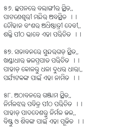
୫୬. ଛପନରେ ବଲାଙ୍ଗୀର ସ୍ଥିତ,,
ପାଟଣେଶ୍ୱରୀ ମନ୍ଦିର ଅବସ୍ଥିତ ।।
ଚୌହାନ ବଂଶର ଅଧିଷ୍ଠାତ୍ରୀ ଦେବୀ,,
ଶକ୍ତି ପୀଠ ଭାବେ ଏହା ପରିଚିତ ।।
୫୭. ସତାବନରେ ସୁନ୍ଦରଗଡ଼ ସ୍ଥିତ,,
ଖଣ୍ଡାଧାର ଜଳପ୍ରପାତ ପରିଚିତ ।।
ପାହାଡ଼ କୋଳରୁ ଧଳା ଦୁଧର ଧାରା,,
ପର୍ଯ୍ୟଟକଙ୍କ ପାଇଁ ଏହା ନାମିତ ।।
୫୮. ଅଠାବନରେ ଗଞ୍ଜାମ ସ୍ଥିତ,,
ନିର୍ମଳଝର ପବିତ୍ର ପୀଠ ପରିଚିତ ।।
ପାହାଡ଼ ପାଦଦେଶରୁ ନିର୍ମଳ ଜଳ,,
ବିଷ୍ଣୁ ଓ ଶିବଙ୍କ ପାଇଁ ଏହା ପୂଜିତ ।।