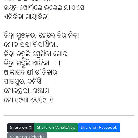
ନୟନ ଖୋଲିଲେ ଉଭେଇ ଯାଏ ସେ
ଏମିତିକା ମାୟାବିନୀ
ନିଦ୍ରା ସୁଖକର, ହେଲେ ଚିର ନିଦ୍ରା
ଶୋକ ଭରା ବିଭୀଷିକା..
ନିଦ୍ରା ନହୁଲି ପ୍ରେମିକା ମୋର
ନିଦ୍ରା ମହୁଲି ଆଟିକା ।।
ଆକାଶବାଣୀ ଗୀତିକାର
ପାଟପୁର, କନିସି
ଗୋଳନ୍ଥରା, ଗଞ୍ଜାମ
ମୋ-୯୯୩୮୬୧୯୯୮୧
Share on X
Share on WhatsApp
Share on Facebook
Share on LinkedIn