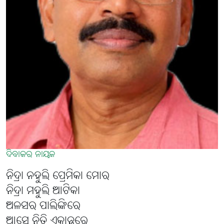
ଦିବାକର ନାୟକ
ନିଦ୍ରା ନହୁଲି ପ୍ରେମିକା ମୋର
ନିଦ୍ରା ମହୁଲି ଆଟିକା
ଅଳସର ପାଲିଙ୍କିରେ
ଆସେ ନିତି ଏକାନ୍ତରେ