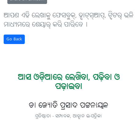
ଆପଣ ଏହି ଲେଖାକୁ ଫେସବୁକ୍, ହ୍ବାଟ୍‌ସ୍‌ଆପ୍, ଟ୍ବିଟର୍ ଭଳି
ମାଧ୍ୟମରେ ଶେୟାର୍ କରି ପାରିବେ୤
Go Back
ଆସ ଓଡ଼ିଆରେ ଲେଖିବା, ପଢ଼ିବା ଓ
ପଢ଼ାଇବା
ଡା ଜ୍ୟୋତି ପ୍ରସାଦ ପଟ୍ଟନାୟକ
ପ୍ରତିଷ୍ଠାତା - ସମ୍ପାଦକ, ଆହ୍ବାନ ଇ-ପତ୍ରିକା