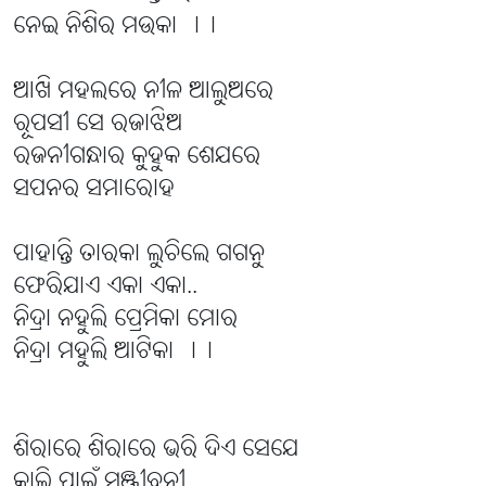
ନେଇ ନିଶିର ମଉକା ।।
ଆଖି ମହଲରେ ନୀଳ ଆଲୁଅରେ
ରୂପସୀ ସେ ରଜାଝିଅ
ରଜନୀଗନ୍ଧାର କୁହୁକ ଶେଯରେ
ସପନର ସମାରୋହ
ପାହାନ୍ତି ତାରକା ଲୁଚିଲେ ଗଗନୁ
ଫେରିଯାଏ ଏକା ଏକା..
ନିଦ୍ରା ନହୁଲି ପ୍ରେମିକା ମୋର
ନିଦ୍ରା ମହୁଲି ଆଟିକା ।।
ଶିରାରେ ଶିରାରେ ଭରି ଦିଏ ସେଯେ
କାଲି ପାଇଁ ସଞ୍ଜୀବନୀ