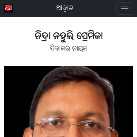
ଆହ୍ବାନ
ନିଦ୍ରା ନହୁଲି ପ୍ରେମିକା
ଦିବାକର ନାୟକ