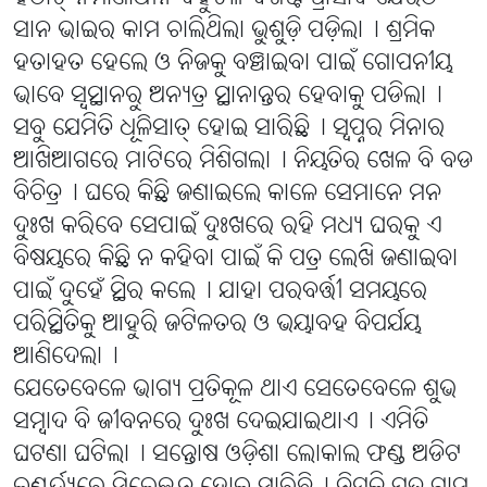
ସାନ ଭାଇର କାମ ଚାଲିଥିଲା ଭୁଶୁଡ଼ି ପଡ଼ିଲା୤ ଶ୍ରମିକ
ହତାହତ ହେଲେ ଓ ନିଜକୁ ବଞ୍ଚାଇବା ପାଇଁ ଗୋପନୀୟ
ଭାବେ ସ୍ବସ୍ଥାନରୁ ଅନ୍ୟତ୍ର ସ୍ଥାନାନ୍ତର ହେବାକୁ ପଡିଲା୤
ସବୁ ଯେମିତି ଧୂଳିସାତ୍ ହୋଇ ସାରିଛି୤ ସ୍ୱପ୍ନର ମିନାର
ଆଖିଆଗରେ ମାଟିରେ ମିଶିଗଲା୤ ନିୟତିର ଖେଳ ବି ବଡ
ବିଚିତ୍ର୤ ଘରେ କିଛି ଜଣାଇଲେ କାଳେ ସେମାନେ ମନ
ଦୁଃଖ କରିବେ ସେପାଇଁ ଦୁଃଖରେ ରହି ମଧ୍ୟ ଘରକୁ ଏ
ବିଷୟରେ କିଛି ନ କହିବା ପାଇଁ କି ପତ୍ର ଲେଖି ଜଣାଇବା
ପାଇଁ ଦୁହେଁ ସ୍ଥିର କଲେ୤ ଯାହା ପରବର୍ତ୍ତୀ ସମୟରେ
ପରିସ୍ଥିତିକୁ ଆହୁରି ଜଟିଳତର ଓ ଭୟାବହ ବିପର୍ଯୟ
ଆଣିଦେଲା୤
ଯେତେବେଳେ ଭାଗ୍ୟ ପ୍ରତିକୂଳ ଥାଏ ସେତେବେଳେ ଶୁଭ
ସମ୍ବାଦ ବି ଜୀବନରେ ଦୁଃଖ ଦେଇଯାଇଥାଏ୤ ଏମିତି
ଘଟଣା ଘଟିଲା୤ ସନ୍ତୋଷ ଓଡ଼ିଶା ଲୋକାଲ ଫଣ୍ଡ ଅଡିଟ