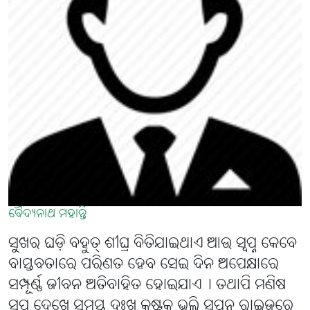
ବୈଦ୍ୟନାଥ ମହାନ୍ତି
ସୁଖର ଘଡ଼ି ବହୁତ୍ ଶୀଘ୍ର ବିତିଯାଇଥାଏ ଆଉ ସ୍ୱପ୍ନ କେବେ
ବାସ୍ତବତାରେ ପରିଣତ ହେବ ସେଇ ଦିନ ଅପେକ୍ଷାରେ
ସମ୍ପୂର୍ଣ୍ଣ ଜୀବନ ଅତିବାହିତ ହୋଇଯାଏ୤ ତଥାପି ମଣିଷ
ସ୍ୱପ୍ନ ଦେଖେ ସମସ୍ତ ଦୁଃଖ କଷ୍ଟକୁ ଭୁଲି ସପନ ରାଇଜରେ