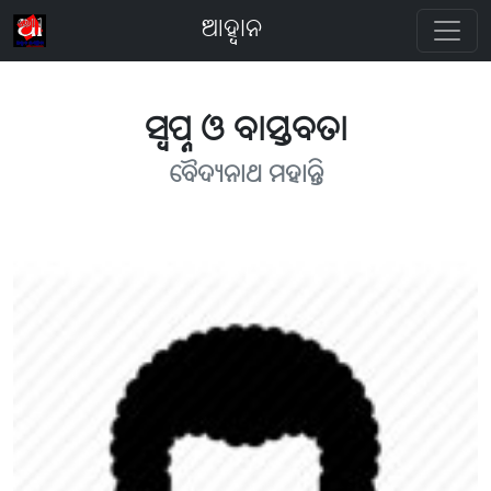
ଆହ୍ବାନ
ସ୍ବପ୍ନ ଓ ବାସ୍ତବତା
ବୈଦ୍ୟନାଥ ମହାନ୍ତି