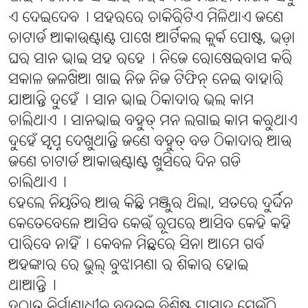
ଏ ଦେଇଦେବ୤ ସହରରେ ଚାକିରିଟିଏ ମିଳିଥାଏ ଜଣେ
ଚାଟାର୍ଡ ଆକାଉଣ୍ଟାଣ୍ଟ ପାଖେ ଆର୍ଟିକଲ କ୍ଲର୍କ ପୋଷ୍ଟ, ଭଡ଼ା
ଘର ସାନ ଭାଇ ସହ ରହେ୤ ନିଜେ ରୋଷେଇବାସ କରି
ସକାଳ ଜଳଖିଆ ଖାଇ ନିଜ ନିଜ ଟିଫିନ୍ ନେଇ ବାହାରି
ଯାଆନ୍ତି ଦୁହେଁ୤ ସାନ ଭାଇ ଠିକାଦାର ଭଲ କାମ
ଚାଲିଥାଏ୤ ସାନଭାଇ ବହୁତ୍ ମନ ଲଗାଇ କାମ କରୁଥାଏ
ଦୁହେଁ ସ୍ୱପ୍ନ ଦେଖୁଥାନ୍ତି ଜଣେ ବହୁତ୍ ବଡ ଠିକାଦାର ଆଉ
ଜଣେ ଚାଟାର୍ଡ ଆକାଉଣ୍ଟାଣ୍ଟ ଖୁସିରେ ଦିନ ଗଡି
ଚାଲିଥାଏ୤
ହେଲେ ନିୟତିର ଆଉ କିଛି ମଞ୍ଜୁର ଥିଲା, ସତରେ ଦୁର୍ଦ୍ଦିନ
କେତେବେଳେ ଆସିବ କେଉଁ ରୂପରେ ଆସିବ କେହି କହି
ପାରିବେ ନାହିଁ୤ କେବଳ ମିଛରେ ସିନା ଆମେ ଗର୍ବ
ଅହଙ୍କାର ରେ ଭୁଲ୍ ବୁଝାମଣା ର ଶିକାର ହୋଇ
ଥାଆନ୍ତି୤
ହଠାତ୍ ନିର୍ମାଣାଧୀନ ବହୁତଳ ବିଶିଷ୍ଟ ପ୍ରାସାଦ ଯେଉଁଠି