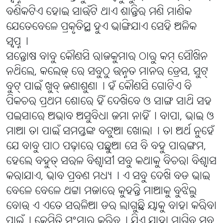
ବଣିକଟିଏ ହୋଇ ସାଉଁଟି ଥାଏ ଶାନ୍ତିର ମଣି ମାଣିକ
ଯେତେବେଳେ ପ୍ରକୃତିସ୍ଥ ହୁଏ ଭାଙ୍ଗିଯାଏ ସେହି ଅଳିକ
ସ୍ୱପ୍ନ୤
ସନ୍ତୋଷ ବାବୁ କୌଣସି ରାଜକୁମାର ଠାରୁ କମ୍ ସୌଖିନ
ନଥିଲେ, କଲେଜ୍ ରେ ସବୁଠୁ ଉନ୍ନତ ମାନର ଡ୍ରେସ, ସୁଟ୍
ବୁଟ୍ ପାଇଁ ଖୁବ୍ ଜଣାଶୁଣା୤ ହଁ କୌଣସି ଗୋଟିଏ ବି
ପିକଚର ପ୍ରଥମ ଶୋରେ ହିଁ ଦେଖିବେ ଓ ସାଙ୍ଗ ସାଥି ସହ
ପଇସାରେ ଅଭାବ ଅସୁବିଧା ଜମା ନାହିଁ୤ ବାପା, ଭାଇ ଓ
ମାଆ ତା ପାଇଁ ସମସ୍ତଙ୍କ ବଟୁଆ ଖୋଲା୤ ତା ଅର୍ଥ ନୁହେଁ
ଯେ ବାବୁ ପାଠ ପଢ଼ାରେ ପଛୁଆ ସେ ବି ବହୁ ପାରଙ୍ଗମ,
ହେଲେ ବହୁତ୍ ସରଳ ବିଶ୍ୱାସୀ ସବୁ କଥାକୁ ବିଚରା ବିଶ୍ୱାସ
କରାଯାଏ, ଭାବ ପ୍ରବଣ ମଧ୍ୟ୤ ଏ ସବୁ ଦେଖି ବଡ ଭାଇ
ବେଳେ ବେଳେ ଥଟ୍ଟା ମଜାରେ କୁହନ୍ତି ମାଆକୁ ବୁଝିଲୁ
ବୋଉ ଏ ଏତେ ସରଳିଆ ଡର ଲାଗୁଛି ୟାକୁ ବାହା କରିବା
ପାଇଁ୤ କେମିତି ସଂସାର କରିବ୤ ଯିଏ ଯାହା ମାଗିବ ସବୁ