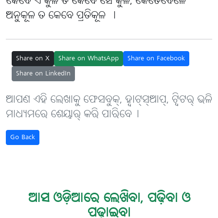
କେବେ ଏ କୁଳ ତ କେବେ ସେ କୁଳ, କେତେବେଳେ
ଅନୁକୂଳ ତ କେବେ ପ୍ରତିକୂଳ ।
Share on X
Share on WhatsApp
Share on Facebook
Share on LinkedIn
ଆପଣ ଏହି ଲେଖାକୁ ଫେସବୁକ୍, ହ୍ବାଟ୍‌ସ୍‌ଆପ୍, ଟ୍ବିଟର୍ ଭଳି
ମାଧ୍ୟମରେ ଶେୟାର୍ କରି ପାରିବେ୤
Go Back
ଆସ ଓଡ଼ିଆରେ ଲେଖିବା, ପଢ଼ିବା ଓ
ପଢ଼ାଇବା