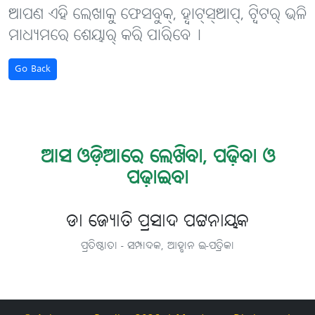
ଆପଣ ଏହି ଲେଖାକୁ ଫେସବୁକ୍, ହ୍ବାଟ୍‌ସ୍‌ଆପ୍, ଟ୍ବିଟର୍ ଭଳି
ମାଧ୍ୟମରେ ଶେୟାର୍ କରି ପାରିବେ୤
Go Back
ଆସ ଓଡ଼ିଆରେ ଲେଖିବା, ପଢ଼ିବା ଓ
ପଢ଼ାଇବା
ଡା ଜ୍ୟୋତି ପ୍ରସାଦ ପଟ୍ଟନାୟକ
ପ୍ରତିଷ୍ଠାତା - ସମ୍ପାଦକ, ଆହ୍ବାନ ଇ-ପତ୍ରିକା