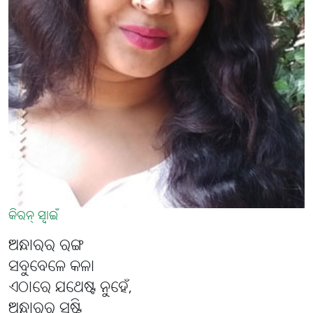
କିରନ୍ ସ୍ବାଇଁ
ଅନ୍ଧାରର ରଙ୍ଗ
ସବୁବେଳେ କଳା
ଏଠାରେ ଯଥେଷ୍ଟ ନୁହେଁ,
ଅନ୍ଧାରର ସୃଷ୍ଟି