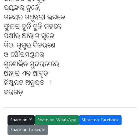
ଭୟଙ୍କର ନୁହେଁ,
ମଳୟର ମଧୁଝରା ଲଗନେ
ଫୁଲର ଚୁନି ଚୁନି ମହକେ
ପକ୍ଷୀର ଆରାମ ସ୍ବନେ
ମିଠା ସ୍ବପ୍ନର ବିଚରଣେ
ଓ ସୌରମଣ୍ଡଳର
ସୁଶୋଭିତ ସୁନ୍ଦରତାରେ
ଅନ୍ଧାର ଏକ ଆଦୃତ
ନିଷ୍କପଟ ଅନୁଭବ ।
ବରଗଡ଼
Share on X
Share on WhatsApp
Share on Facebook
Share on LinkedIn