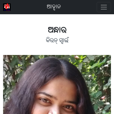
ଆହ୍ବାନ
ଅନ୍ଧାର
କିରନ୍ ସ୍ବାଇଁ