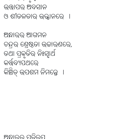
ଉତ୍ତାପର ଅବସାନ
ଓ ଶୀତଳତାର ଉତ୍ଥାନରେ ।
ଅନ୍ଧାରର ଆଗମନ
ଚନ୍ଦ୍ରର ଶ୍ରେଷ୍ଠତା ଉଚ୍ଚାରଣରେ,
ତଥା ପ୍ରକୃତିର ନିଃସ୍ବାର୍ଥ
କର୍ତ୍ତବ୍ୟପଥରେ
କିଞ୍ଚିତ୍ ଉପଶମ ନିମନ୍ତେ ।
ଅନ୍ଧାରର ପ୍ରତିରୂପ