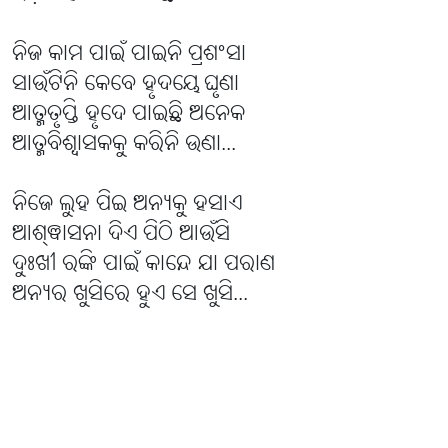
ନିଜ କାମ ପାଇଁ ପାଇନି ପ୍ରଶଂସା
ସାଉଁଟିନି କେବେ ହୃଦୟେ ଘୃଣା
ଆତ୍ମତୃପ୍ତି ହୃଦେ ପାଇଛି ଅନେକ
ଆତ୍ମବିଶ୍ୱାସକକୁ କରିନି ଉଣା...
ନିଜେ ଲୁହ ପିଇ ଅନ୍ୟକୁ ହସାଏ
ଆଶ୍ଵାସନା ଦିଏ ପିଠି ଆଉଁସି
ଦୁଃଖୀ ରଙ୍କି ପାଇଁ କାନ୍ଦେ ଯା ପରାଣ
ଅନ୍ୟର ଖୁସିରେ ହୁଏ ସେ ଖୁସି...