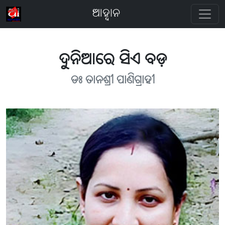
ଆହ୍ବାନ
ଦୁନିଆରେ ସିଏ ବଡ଼
ଡଃ ତାନଶ୍ରୀ ପାଣିଗ୍ରାହୀ