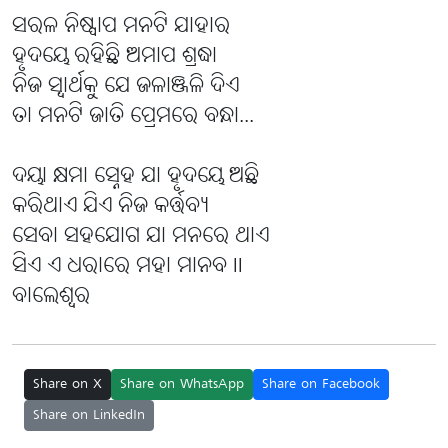
ସରଳ ନିଷ୍ପାପ ମନଟି ଯାହାର
ହୃଦୟେ ରହିଛି ଅମାପ ଶ୍ରଦ୍ଧା
ନିଜ ସ୍ୱାର୍ଥକୁ ଯେ ଜଳାଞ୍ଜଳି ଦିଏ
ତା ମନଟି ଜାତି ପ୍ରେମରେ ବନ୍ଧା...
ଦୟା କ୍ଷମା ସ୍ନେହ ଯା ହୃଦୟେ ଅଛି
କରିଥାଏ ଯିଏ ନିଜ କର୍ତ୍ତବ୍ୟ
ସେବା ସହଯୋଗ ଯା ମନରେ ଥାଏ
ସିଏ ଏ ଧରାରେ ମହା ମାନବ ll
ବାଲେଶ୍ୱର
Share on X
Share on WhatsApp
Share on Facebook
Share on LinkedIn