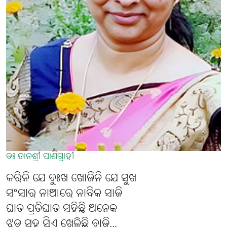
ଡଃ ତାନଶ୍ରୀ ପାଣିଗ୍ରାହୀ
କରିନି ଯେ ଦୁଃଖ ଖୋଜିନି ଯେ ସୁଖ
ସଂସାର ନାଆରେ ନାବିକ ସାଜି
ଘାତ ପ୍ରତିଘାତ ସହିଛି ଅନେକ
ଝଡ଼ ସହ ସିଏ ଖେଳିଛି ବାଜି...