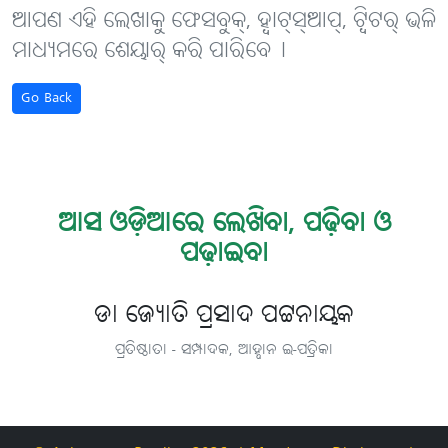
ଆପଣ ଏହି ଲେଖାକୁ ଫେସବୁକ୍, ହ୍ବାଟ୍‌ସ୍‌ଆପ୍, ଟ୍ବିଟର୍ ଭଳି
ମାଧ୍ୟମରେ ଶେୟାର୍ କରି ପାରିବେ୤
Go Back
ଆସ ଓଡ଼ିଆରେ ଲେଖିବା, ପଢ଼ିବା ଓ
ପଢ଼ାଇବା
ଡା ଜ୍ୟୋତି ପ୍ରସାଦ ପଟ୍ଟନାୟକ
ପ୍ରତିଷ୍ଠାତା - ସମ୍ପାଦକ, ଆହ୍ବାନ ଇ-ପତ୍ରିକା