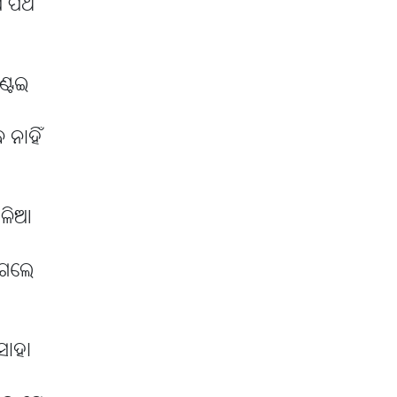
େ ପଥ
ଣ୍ଟଇ
 ନାହିଁ
ାଳିଆ
 ଗଲେ
ସାହା