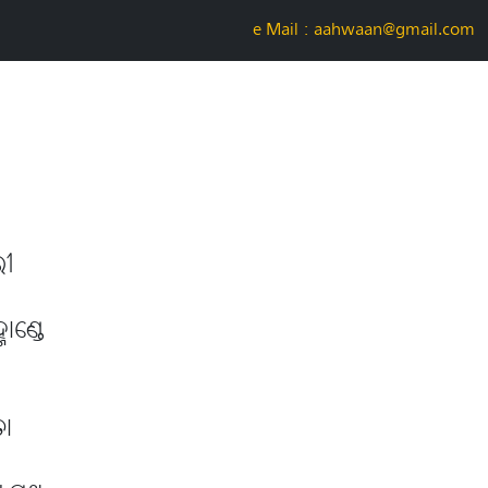
e-Mail : aahwaan@gmail.com
ରୀ
ମାଣ୍ଡେ
ତା