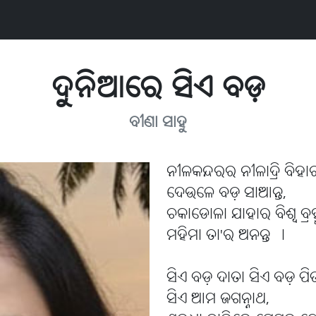
ଦୁନିଆରେ ସିଏ ବଡ଼
ବୀଣା ସାହୁ
ନୀଳକନ୍ଦରର ନୀଳାଦ୍ରି ବିହା
ଦେଉଳେ ବଡ଼ ସାଆନ୍ତ,
ଚକାଡୋଳା ଯାହାର ବିଶ୍ୱ ବ୍ରହ୍
ମହିମା ତା'ର ଅନନ୍ତ ।
ସିଏ ବଡ଼ ଦାତା ସିଏ ବଡ଼ ପି
ସିଏ ଆମ ଜଗନ୍ନାଥ,