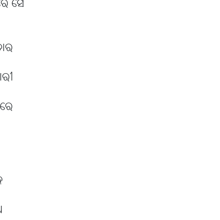
 ରେ ସେ
ତାର
ାରୀ
ଖରେ
ହ
ଥ