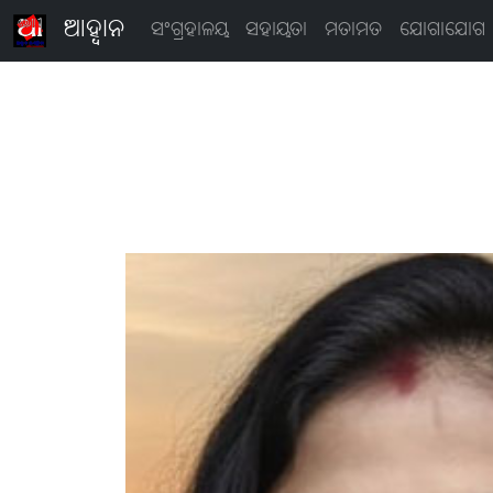
ଆହ୍ବାନ
ସଂଗ୍ରହାଳୟ
ସହାୟତା
ମତାମତ
ଯୋଗାଯୋଗ