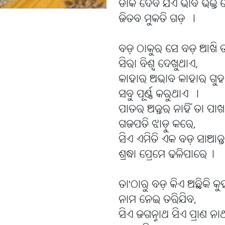
ଡାକି ଦେବ ଯିଏ ଭାବ ଭକ୍ତି
ଜିତବ ମୁକତି ଗଡ଼ ।
ବଡ଼ ଠାକୁର ସେ ବଡ଼ ଆଖି 
ସିରା ବିଶ୍ବ ଦେଖୁଥାଏ,
କାହାର ଅଭାବ କାହାର ଗୁହ
ସବୁ ପୂର୍ଣ୍ଣ କରୁଥାଏ ।
ପାତର ଅନ୍ତର ନାହିଁ ତା ପା
ଗଜପତି ଝାଡ଼ୁ କରେ,
ସିଏ ଏମିତି ଏକ ବଡ଼ ସାଆନ୍ତ
ଶ୍ରଦ୍ଧା ପ୍ରେମେ ଢଳିପାରେ।
ତା'ଠାରୁ ବଡ଼ କିଏ ଅଛିକି କୁ
ନାମ ନେଇ ତରିଯିବ,
ସିଏ ଜଗନ୍ନାଥ ସିଏ ପ୍ରାଣ ନା