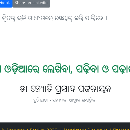
ebook
Share on LinkedIn
, ଟ୍ବିଟର୍ ଭଳି ମାଧ୍ୟମରେ ଶେୟାର୍ କରି ପାରିବେ୤
 ଓଡ଼ିଆରେ ଲେଖିବା, ପଢ଼ିବା ଓ ପଢ଼ା
ଡା ଜ୍ୟୋତି ପ୍ରସାଦ ପଟ୍ଟନାୟକ
ପ୍ରତିଷ୍ଠାତା - ସମ୍ପାଦକ, ଆହ୍ବାନ ଇ-ପତ୍ରିକା