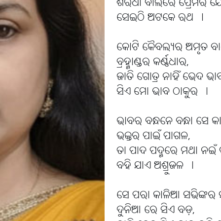
ଶରଧା ବାଲିରେ ପ୍ରେମର ଯ
ସେଇଠି ଅଟକେ ରଥ ।
କୋଟି କୈବଲ୍ୟର ଅମୃତ ବା
ବ୍ରହ୍ମାଣ୍ଡର କର୍ଣ୍ଣଧାର,
ଜାତି ଗୋତ୍ର ନାହିଁ ଭେଦ ଭାବ
ସିଏ ମୋ ଭାବ ଠାକୁର ।
ଭାବର ବନ୍ଧନେ ବନ୍ଧା ସେ କ
ଭକ୍ତର ପାଇଁ ପାଗଳ,
ତା ପାଦ ପଦ୍ମରେ ମଥା ନଇଁ
ବହି ଯାଏ ଅଶ୍ରୁଜଳ ।
ସେ ପରା କାଳିଆ ସଭିଙ୍କର 
ଦୁନିଆ ରେ ସିଏ ବଡ଼,