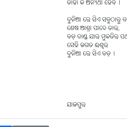
ତାହା କି ଅନ୍ୟଥା ହେବ।
ଦୁନିଆ ରେ ସିଏ ସବୁଠାରୁ ବ
ଶେଷ ଆଶ୍ରା ପାଦେ ତାର,
ବଡ଼ ଦାଣ୍ଡ ଯାର ମୁକତିର ପ
ସେହି ଜଗତ ଈଶ୍ୱର
ଦୁନିଆ ରେ ସିଏ ବଡ଼।
ଯାଜପୁର