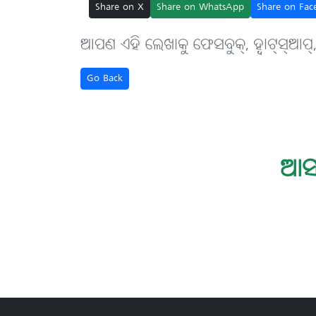
Share on X
Share on WhatsApp
Share on Fac
ଆପଣ ଏହି ଲେଖାକୁ ଫେସବୁକ୍, ହ୍ବାଟ୍‌ସ୍‌ଆପ୍
Go Back
ଆସ