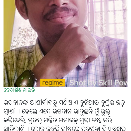
ଦେବାଶିଷ ମାଇତି
ଭଗବାନଙ୍କ ଆଶୀର୍ବାଦରୁ ମଣିଷ ଏ ଦୁନିଆର ଦୁର୍ଲ୍ଲଭ ଜନ୍ମ
ପ୍ରାଣୀ୤ ହେଲେ ଏବେ ଭଗବାନ ଭାବୁଛନ୍ତି ମୁଁ ଭୁଲ୍
କରିଦେଲି, ସୁନ୍ଦର୍ ସଜ୍ଜିତ ସମାଜକୁ ପୁରା ନଷ୍ଟ କରି
ସାରିଲାଣି୤ ଲୋକ କୁହନ୍ତି ଗ୍ରୀଷ୍ମରେ ପତ୍ରଝଡ଼ା ଦିଏ ବୃକ୍ଷରୁ