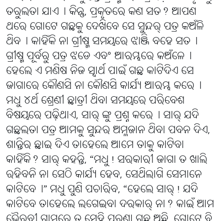
ତରୁଲତା ଯାଏ୤ କିନ୍ତୁ, ପ୍ରକୃତରେ କଣ ସତ? ଆପଣ
ଥରେ ଗୋଟେ ଗଛକୁ ଦେଖିବେ ସେ ସୁନ୍ଦର୍ ପତ୍ର କଅଁଳି
ଥିବ୤ କାହିଁକି ନା ଗ୍ରୀଷ୍ମ ସମୟରେ ଝାଞ୍ଜି ବହେ ସତ୤
ଗ୍ରୀଷ୍ମ ପୂର୍ବରୁ ପତ୍ର ଝଡେ ଏବଂ ଆରମ୍ଭରେ କଅଁଳେ୤
ହେଲେ ଏ ମଣିଷ ନିଜ ସ୍ୱାର୍ଥ ପାଇଁ ଗଛ କାଟିଦିଏ ସେ
ଜାଗାରେ କୌଣସି ନା କୌଣସି କାର୍ଯ୍ୟ ଆରମ୍ଭ କରେ୤
ମଧୁ ୪ର୍ଥ ଶ୍ରେଣୀ ଛାତ୍ରୀ ଥିବା ସମୟରେ ପରିବେଶ
ବିଷୟରେ ପଢ଼ିଥାଏ, ସାର୍ ଙ୍କୁ ପ୍ରଶ୍ନ କରେ୤ ସାର୍ ଯଦି
ଗଛଲତା ପତ୍ର ଆମକୁ ସୁନ୍ଦର ଅମ୍ଳଜାନ ଥିବା ପବନ ଦିଏ,
ଶାନ୍ତିର ଛାଇ ଦିଏ ତାହେଲେ ଆମେ ତାକୁ କାଟିବା
କାହିଁକି? ସାର୍ କହନ୍ତି, “ମଧୁ! ସରକାରୀ ଜାଗା ତ ଖାଲି
ରହିବନି ନା ସେଠି କାର୍ଯ୍ୟ ହେବ, ସେଥିଲାଗି ସେମାନେ
କାଟିବେ୤” ମଧୁ ପୁଣି ପଚାରିବ, “ହେଲେ ସାର୍! ଯଦି
କାଟିବେ ତାହେଲେ ଲଗେଇବା ଦରକାର୍ ନା? କାଇଁ ଆମ
ଭୈରବୀ ଗ୍ରାମରେ ତ ସେହି ପୁରୁଣା ଗଛ ଅଛି, ଗୋଟେ ବି