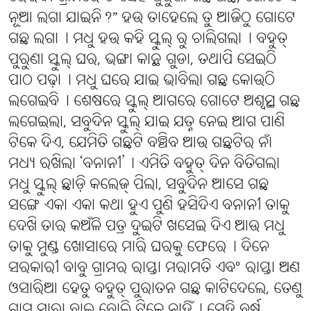
ନୂଆ ଲଗା ଯାଇନି?” ହଉ ତାହେଲେ ତୁ ଆଜିଠୁ ଗୋଟେ
ଗଛ ଲଗା୤ ମଧୁ ହଉ କହି ସ୍କୁଲ୍ ରୁ ଚାଲିଗଲା୤ ବହୁତ୍
ପୁରୁଣା ସ୍କୁଲ୍ ଘର, ଭଙ୍ଗା କାନ୍ଥ ଗୁଡା, ତଥାପି ସେଇଠି
ପାଠ ପଢ଼ା୤ ମଧୁ ଘରେ ଯାଇ ଭାବିଲା ଗଛ କୋଉଠି
ଲଗେଇବି୤ ଶେଷରେ ସ୍କୁଲ୍ ଆଗରେ ଗୋଟେ ଅଶ୍ୱସ୍ଥ ଗଛ
ଲଗେଇଲା, ସବୁଦିନ ସ୍କୁଲ୍ ଯାଇ ଯତ୍ନ ନେଇ ଆଗ ପାଣି
ଟିକେ ଦିଏ, ଯେମିତି ଗଛଟି ବଞ୍ଚିବ ଆଉ ଗଛଟିର ନାଁ
ମଧ୍ୟ ରଖିଲା ‘ବନାନୀ’୤ ଏମିତି ବହୁତ୍ ଦିନ ବିତିଗଲା
ମଧୁ ସ୍କୁଲ୍ ଛାଡ଼ି କଲେଜ୍ ପିଲା, ସବୁଦିନ ଆସେ ଗଛ
ସଙ୍ଗେ ଏକା ଏକା କଥା ହୁଏ ପୁଣି ହସିଦିଏ ବନାନୀ ତାକୁ
ଦେଖି ତାର କଅଁଳି ପତ୍ର ଦୁଇଟି ଖସେଇ ଦିଏ ଆଉ ମଧୁ
ତାକୁ ମୁଣ୍ଡ ଖୋସାରେ ମାରି ଘରକୁ ଫେରେ୤ ଦିନେ
ସରକାରୀ ବାବୁ ଗ୍ରାମର ରାସ୍ତା ମରାମତି ଏବଂ ରାସ୍ତା ଅଣ
ଓସାରିଆ ହେତୁ ବହୁତ୍ ପୁରାତନ ଗଛ କାଟିଦେଲେ, ତେଣୁ
ଗ୍ରାମ ସାରା ଛାଇ ବୋଲି ଟିକେ ନାହିଁ୤ ସେହି ବର୍ଷ