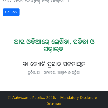
ମାଧ୍ୟମରେ ଶେୟାର୍ କରି ପାରିବେ୤
Go Back
ଆସ ଓଡ଼ିଆରେ ଲେଖିବା, ପଢ଼ିବା ଓ
ପଢ଼ାଇବା
ଡା ଜ୍ୟୋତି ପ୍ରସାଦ ପଟ୍ଟନାୟକ
ପ୍ରତିଷ୍ଠାତା - ସମ୍ପାଦକ, ଆହ୍ବାନ ଇ-ପତ୍ରିକା
© Aahwaan e-Patrika, 2026.
|
Mandatory Disclosure
|
Sitemap