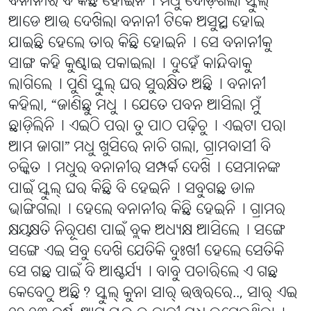
ବନାନୀର ବି କିଛି ହୋଇନି୤ ମଧୁ ଦୌଡ଼ିଗଲା ସ୍କୁଲ୍
ଆଡେ ଆଉ ଦେଖିଲା ବନାନୀ ଟିକେ ଅସୁସ୍ଥ ହୋଇ
ଯାଇଛି ହେଲେ ତାର କିଛି ହୋଇନି୤ ସେ ବନାନୀକୁ
ସାଙ୍ଗ କହି କୁଣ୍ଢାଇ ପକାଇଲା୤ ଦୁହେଁ କାନ୍ଦିବାକୁ
ଲାଗିଲେ୤ ପୁଣି ସ୍କୁଲ୍ ଘର ସୁରକ୍ଷିତ ଅଛି୤ ବନାନୀ
କହିଲା, “ଜାଣିଛୁ ମଧୁ୤ ଯେତେ ପବନ ଆସିଲା ମୁଁ
ଛାଡ଼ିଲିନି୤ ଏଇଠି ପରା ତୁ ପାଠ ପଢ଼ିଚୁ୤ ଏଇଟା ପରା
ଆମ ଜାଗା” ମଧୁ ଖୁସିରେ ନାଚି ଗଲା, ଗ୍ରାମବାସୀ ବି
ଚକ୍କିତ୤ ମଧୁର ବନାନୀର ସମ୍ପର୍କ ଦେଖି୤ ସେମାନଙ୍କ
ପାଇଁ ସ୍କୁଲ୍ ଘର କିଛି ବି ହେଇନି୤ ସବୁଗଛ ଡାଳ
ଭାଙ୍ଗିଗଲା୤ ହେଲେ ବନାନୀର କିଛି ହେଇନି୤ ଗ୍ରାମର
କ୍ଷୟକ୍ଷତି ନିରୂପଣ ପାଇଁ ବ୍ଲକ ଅଧ୍ୟକ୍ଷ ଆସିଲେ୤ ସଙ୍ଗେ
ସଙ୍ଗେ ଏଇ ସବୁ ଦେଖି ଯେତିକି ଦୁଃଖୀ ହେଲେ ସେତିକି
ସେ ଗଛ ପାଇଁ ବି ଆଶ୍ଚର୍ଯ୍ୟ୤ ବାବୁ ପଚାରିଲେ ଏ ଗଛ
କେବେଠୁ ଅଛି? ସ୍କୁଲ୍ କୁନା ସାର୍ ଉତ୍ତରରେ.., ସାର୍ ଏଇ