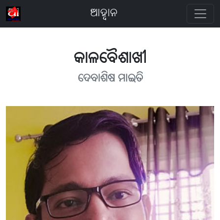
ଆହ୍ବାନ
କାଳବୈଶାଖୀ
ଦେବାଶିଷ ମାଇତି