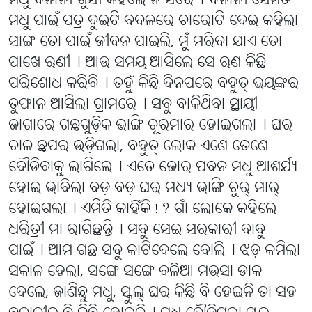
ମଧୁ ବନାନୀ ଖୁସୀ କହିଲେ ନ ସରେ୤ ବନାନୀ ସେମିତି
ମଧୁ ପାଇଁ ପତ୍ର ଦୁଇଟି ବଦଳରେ ଚାରୋଟି ଦେଇ କହିଲା
ସାଙ୍ଗ ତୋ ପାଇଁ ଜୀବନ ପାଇଲି, ମୁଁ ମରିବା ଯାଏ ତୋ
ପାଖେ ଋଣୀ୤ ଆଉ ସମୟ ଆସିଲେ ସେ ଋଣ କିଛି
ପରିଶୋଧ କରିବି୤ ତହୁଁ କିଛି ଦିନପରେ ବହୁତ୍ ଭୟଙ୍କର
ତୁଫାନ ଆସିଲା ଗ୍ରାମରେ୤ ସବୁ ବାକିଥିବା ସ୍ଥାୟୀ
ଜାଗାରେ ଗଛଗୁଡ଼ିକ ଭାଙ୍ଗି ଚୂରମାର ହୋଇଗଲା୤ ଘର
ଚାଳ ଛପର ଉଡ଼ିଗଲା, ବହୁତ୍ ଲୋକ ଏଣେ ତେଣେ
ଦୌଡିବାକୁ ଲାଗିଲେ୤ ଏତେ ଜୋର ପବନ ମଧୁ ଆଶର୍ଯ୍ୟ
ହୋଇ ଭାବିଲା ବଡ଼ ବଡ଼ ଘର ମଧ୍ୟ ଭାଙ୍ଗି ଚୁର୍ ମାର୍
ହୋଇଗଲା୤ ଏମିତି କାହିଁକି!? ଗାଁ ଲୋକେ କହିଲେ
ଧରିତ୍ରୀ ମା ରାଗିଛନ୍ତି୤ ସବୁ ସେଇ ସରକାରୀ ବାବୁ
ପାଇଁ୤ ଆମ ଗଛ ସବୁ କାଟିଦେଲେ ବୋଲି୤ ଝଡ଼ କମିଲା
ସକାଳ ହେଲା, ସଙ୍ଗେ ସଙ୍ଗେ ବଳିଆ ମଉସା ଡାକ
ଦେଲେ, ଜାଣିଛୁ ମଧୁ, ସ୍କୁଲ୍ ଘର କିଛି ବି ହେଇନି ତା ସହ