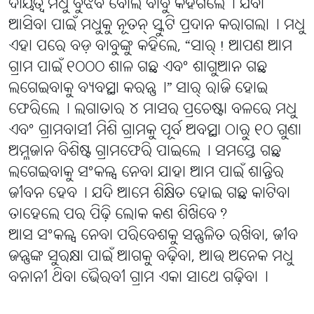
ଦାୟିତ୍ୱ ମଧୁ ବୁଝିବ ବୋଲି ବାବୁ କହିଗଲେ୤ ଯିବା
ଆସିବା ପାଇଁ ମଧୁକୁ ନୂତନ୍ ସ୍କୁଟି ପ୍ରଦାନ କରାଗଲା୤ ମଧୁ
ଏହା ପରେ ବଡ଼ ବାବୁଙ୍କୁ କହିଲେ, “ସାର୍! ଆପଣ ଆମ
ଗ୍ରାମ ପାଇଁ ୧୦୦୦ ଶାଳ ଗଛ ଏବଂ ଶାଗୁଆନ ଗଛ
ଲଗେଇବାକୁ ବ୍ୟବସ୍ଥା କରନ୍ତୁ୤” ସାର୍ ରାଜି ହୋଇ
ଫେରିଲେ୤ ଲଗାତାର ୪ ମାସର ପ୍ରଚେଷ୍ଟା ବଳରେ ମଧୁ
ଏବଂ ଗ୍ରାମବାସୀ ମିଶି ଗ୍ରାମକୁ ପୂର୍ବ ଅବସ୍ଥା ଠାରୁ ୧୦ ଗୁଣା
ଅମ୍ଳଜାନ ବିଶିଷ୍ଟ ଗ୍ରାମଫେରି ପାଇଲେ୤ ସମସ୍ତେ ଗଛ
ଲଗେଇବାକୁ ସଂକଳ୍ପ ନେବା ଯାହା ଆମ ପାଇଁ ଶାନ୍ତିର
ଜୀବନ ହେବ୤ ଯଦି ଆମେ ଶିକ୍ଷିତ ହୋଇ ଗଛ କାଟିବା
ତାହେଲେ ପର ପିଢ଼ି ଲୋକ କଣ ଶିଖିବେ?
ଆସ ସଂକଳ୍ପ ନେବା ପରିବେଶକୁ ସନ୍ତୁଳିତ ରଖିବା, ଜୀବ
ଜନ୍ତୁଙ୍କ ସୁରକ୍ଷା ପାଇଁ ଆଗକୁ ବଢ଼ିବା, ଆଉ ଅନେକ ମଧୁ
ବନାନୀ ଥିବା ଭୈରବୀ ଗ୍ରାମ ଏକା ସାଥେ ଗଢ଼ିବା୤