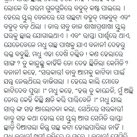
ଲୋକେ ବି ଗରମ ଗୁଳଗୁଳିରେ ବହୁତ୍ କଷ୍ଟ ପାଇଲେ୤
ହେଲେ ସ୍କୁଲ୍ ବେଳରେ ସେ ଗଛଟା ବହୁତ୍ ମଜବୁତ୍ ଏବଂ
ବହୁତ୍ ବଡ଼ ଥିଲା୤ ତାର ସବୁ ଡାଳ ଶାଖାପ୍ରଶାଖା ସ୍କୁଲ୍
ଘରକୁ ଛାଇ ଯୋଗାଇଥାଏ୤ ଏବଂ ରାସ୍ତା ପାର୍ଶ୍ୱରେ ଥାଏ,
ଯେତେବେଳେ ମଧୁ ଗଛ ପାଖକୁ ଯାଏ ବନାନୀ ଦେହରୁ
ରକ୍ତ ବହୁଛି, ମଧୁ ଏହା ଦେଖି ଚକ୍କିତ! କଣ ହେଲାରେ
ସାଙ୍ଗ? ତୁ କାନ୍ଦୁଛୁ କାହିଁକି ତୋ ଦେହ ଛିଡିଲା କେମିତି?
ବନାନୀ କହେ, “ସରକାରୀ ବାବୁ ଆମକୁ କାଟିବା ପାଇଁ
ଯନ୍ତ୍ର ନେଉଥିଲେ ବାଜିଗଲା୤ ହେଲେ କାଲି ମୋତେ
କାଟିଦେବ ପୁରା୤” ମଧୁ କହେ, “ହଉ ତୁ କାନ୍ଦେନି, ମୁଁ ଅଛି
ତୋର କେହି କିଛି କ୍ଷତି କରି ପାରିବେନି୤” ମଧୁ ଯାଇ
ସାର୍ ଙ୍କ ସହ ଆଲୋଚନା କଲା, ସେଥିରେ ସରକାରୀ
ବାବୁ ସହ କଥା ହୋଇ ସେ ସ୍କୁଲ୍ ଆଗ ସେମିତି ରାସ୍ତା
ଛାଡ଼ି ଦିଆଗଲା କିନ୍ତୁ ଗଛ କଟା ହୋଇପାରିଲା ନାହିଁ୤