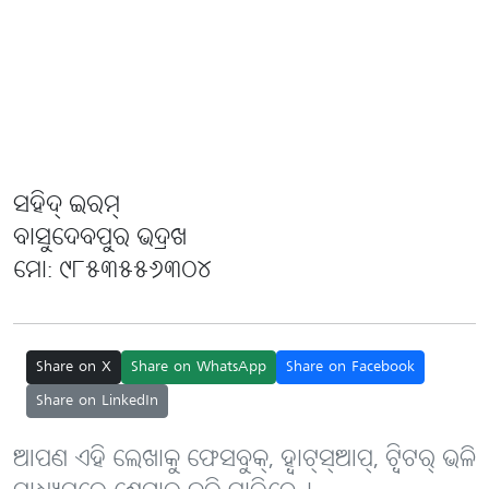
ସହିଦ୍ ଇରମ୍
ବାସୁଦେବପୁର ଭଦ୍ରଖ
ମୋ: ୯୮୫୩୫୫୬୩୦୪
Share on X
Share on WhatsApp
Share on Facebook
Share on LinkedIn
ଆପଣ ଏହି ଲେଖାକୁ ଫେସବୁକ୍, ହ୍ବାଟ୍‌ସ୍‌ଆପ୍, ଟ୍ବିଟର୍ ଭଳି