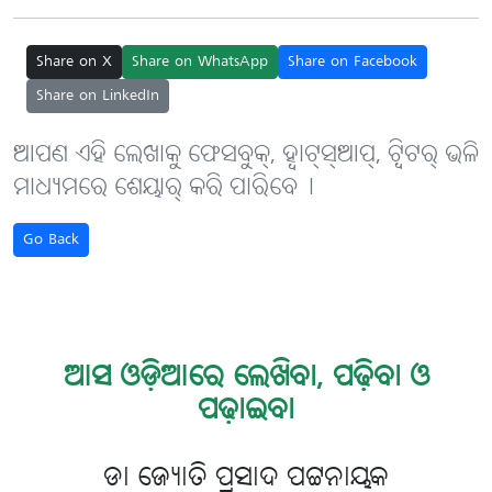
Share on X
Share on WhatsApp
Share on Facebook
Share on LinkedIn
ଆପଣ ଏହି ଲେଖାକୁ ଫେସବୁକ୍, ହ୍ବାଟ୍‌ସ୍‌ଆପ୍, ଟ୍ବିଟର୍ ଭଳି
ମାଧ୍ୟମରେ ଶେୟାର୍ କରି ପାରିବେ୤
Go Back
ଆସ ଓଡ଼ିଆରେ ଲେଖିବା, ପଢ଼ିବା ଓ
ପଢ଼ାଇବା
ଡା ଜ୍ୟୋତି ପ୍ରସାଦ ପଟ୍ଟନାୟକ