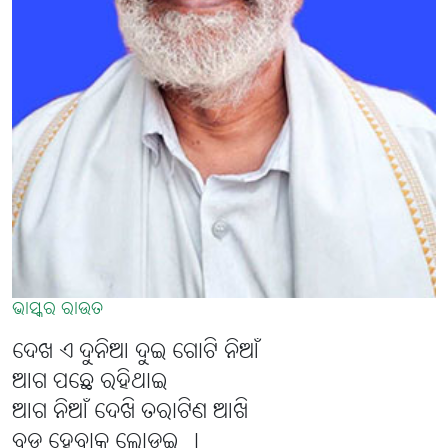
ଭାସ୍କର ରାଉତ
ଦେଖ ଏ ଦୁନିଆ ଦୁଇ ଗୋଟି ନିଆଁ
ଆଗ ପଛେ ରହିଥାଇ
ଆଗ ନିଆଁ ଦେଖି ତରାଟିଣ ଆଖି
ବଡ଼ ହେବାକୁ ଲୋଡ଼ଇ ।