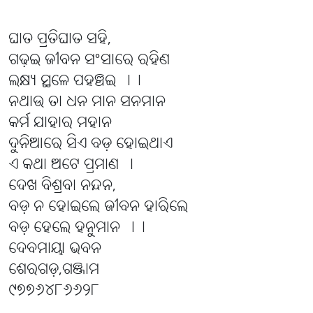
ଘାତ ପ୍ରତିଘାତ ସହି,
ଗଢ଼ଇ ଜୀବନ ସଂସାରେ ରହିଣ
ଲକ୍ଷ୍ୟ ସ୍ଥଳେ ପହଞ୍ଚଇ ।।
ନଥାଉ ତା ଧନ ମାନ ସନମାନ
କର୍ମ ଯାହାର ମହାନ
ଦୁନିଆରେ ସିଏ ବଡ଼ ହୋଇଥାଏ
ଏ କଥା ଅଟେ ପ୍ରମାଣ ।
ଦେଖ ବିଶ୍ରବା ନନ୍ଦନ,
ବଡ଼ ନ ହୋଇଲେ ଜୀବନ ହାରିଲେ
ବଡ଼ ହେଲେ ହନୁମାନ ।।
ଦେବମାୟା ଭବନ
ଶେରଗଡ଼,ଗଞ୍ଜାମ
୯୭୭୬୪୮୬୬୨୮