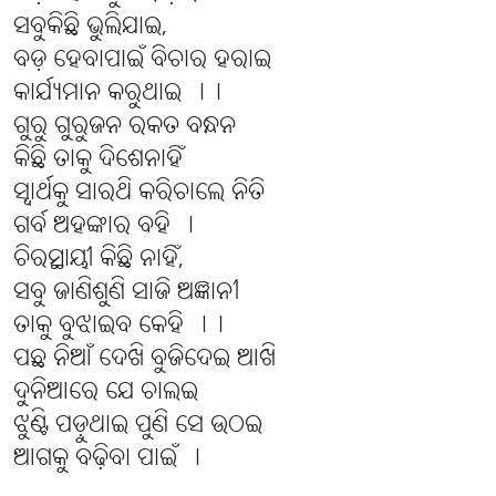
ସବୁକିଛି ଭୁଲିଯାଇ,
ବଡ଼ ହେବାପାଇଁ ବିଚାର ହରାଇ
କାର୍ଯ୍ୟମାନ କରୁଥାଇ ।।
ଗୁରୁ ଗୁରୁଜନ ରକତ ବନ୍ଧନ
କିଛି ତାକୁ ଦିଶେନାହିଁ
ସ୍ୱାର୍ଥକୁ ସାରଥି କରିଚାଲେ ନିତି
ଗର୍ବ ଅହଙ୍କାର ବହି ।
ଚିରସ୍ଥାୟୀ କିଛି ନାହିଁ,
ସବୁ ଜାଣିଶୁଣି ସାଜି ଅଜ୍ଞାନୀ
ତାକୁ ବୁଝାଇବ କେହି ।।
ପଛ ନିଆଁ ଦେଖି ବୁଜିଦେଇ ଆଖି
ଦୁନିଆରେ ଯେ ଚାଲଇ
ଝୁଣ୍ଟି ପଡ଼ୁଥାଇ ପୁଣି ସେ ଉଠଇ
ଆଗକୁ ବଢ଼ିବା ପାଇଁ ।