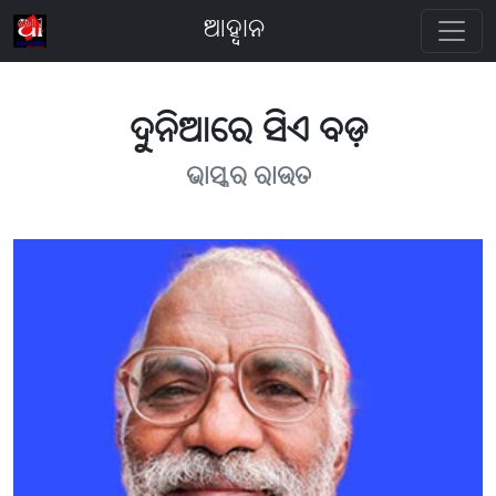
ଆହ୍ବାନ
ଦୁନିଆରେ ସିଏ ବଡ଼
ଭାସ୍କର ରାଉତ