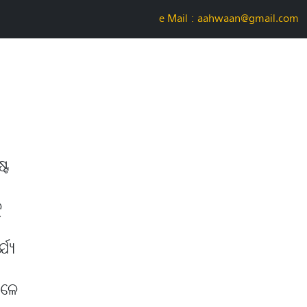
e-Mail : aahwaan@gmail.com
୍ଟ
୍
୍ୟେ
ବଳେ