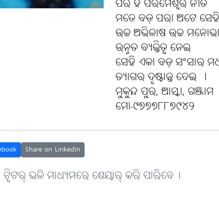
ପର ହିଁ ପରମେଶ୍ୱର ନୀତି
ମତେ ବଡ଼ ପରା ଅଟେ ସେହ
ଉଚ୍ଚ ଅଭିଳାଷ ଉଚ୍ଚ ମନୋଭ
ଉନ୍ନତ ବ୍ୟକ୍ତିତ୍ବ ନେଇ
ସେହି ଏକା ବଡ଼ ସଂସାର ମ
ତ୍ୟାଗର ଦୃଷ୍ଟାନ୍ତ ଦେଇ ।
ମୁକୁନ୍ଦ ପୁର, ଆସ୍କା, ଗଞ୍ଜାମ
ମୋ-୯୭୭୭୮୮୭୯୪୨
ebook
Share on LinkedIn
, ଟ୍ବିଟର୍ ଭଳି ମାଧ୍ୟମରେ ଶେୟାର୍ କରି ପାରିବେ୤