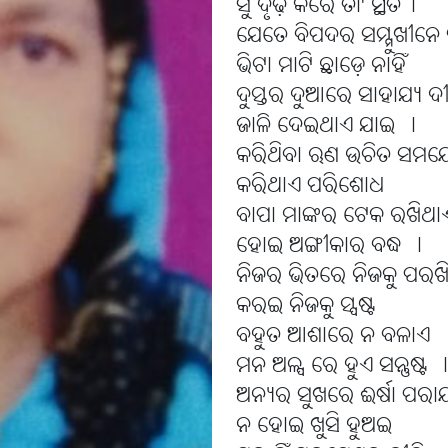
ସୁ ଦୃଢ଼ କରେ ତା' ସ୍ଥିତି।
ଯେତେ ବିପଦର ସମ୍ମୁଖୀନେ ସୁ
ଭିଟା ମାଟି ଛାଡ଼େ ନାହିଁ
ଦୁସ୍ତର ଦୁଆରେ ସାହାଯ୍ୟ 
ଜାଳି ଦେଇଥାଏ ଯାଇ ।
କରିଥିବା ଋଣ ଉଚିତ ସମୟ
କରିଥାଏ ପରିଶୋଧ
ବାପା ମାଙ୍କର ଟେକ ରଖିଥା
ହୋଇ ଅଙ୍ଗୀକାର ବଦ୍ଧ ।
ନିଜର ଭିତରେ ନିଜକୁ ପରଖ
କରଇ ନିଜକୁ ସ୍ପଷ୍ଟ
ବହୁତ ଆଶାରେ ନ ବଳାଏ
ମନ ଅଳ୍ପ ରେ ହୁଏ ସନ୍ତୁଷ୍ଟ ।
ଅନ୍ୟର ସୁଖରେ ଈର୍ଷା ପରା
ନ ହୋଇ ଖୁସି ହୁଅଇ