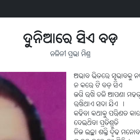
ଦୁନିଆରେ ସିଏ ବଡ଼
ନଳିନୀ ପ୍ରଭା ମିଶ୍ର
ଅଭାବ ଭିତରେ ସ୍ବଭାବକୁ ନଷ
ନ କରେ ଟି ବଡ଼ ସିଏ
ଜଗି ରଖି ଚଳି ଆପଣା ମହତ
ରଖିଥାଏ ସଦା ଯିଏ ।
କହିବା କଥାକୁ ପରିଣତ କାର୍ଯ
ଦେଇଥିବା ପ୍ରତିଶ୍ରୁତି
ନିଜ ଇଚ୍ଛା ଶକ୍ତି ଦୃଢ ମନୋ