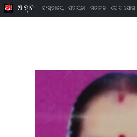
ଆହ୍ବାନ
ସଂଗ୍ରହାଳୟ
ସହାୟତା
ମତାମତ
ଯୋଗାଯୋଗ