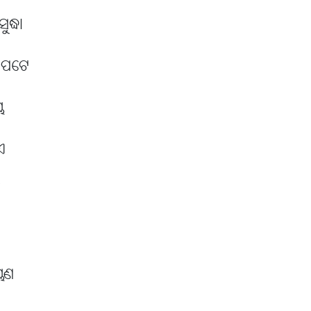
ଦ୍ଧା
ଦୀପଟେ
େ
ଏ
ି
ୟଣ