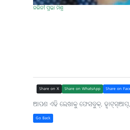
ନଳିନୀ ପ୍ରଭା ମିଶ୍ର
Share on X
Share on WhatsApp
Share on Fac
ଆପଣ ଏହି ଲେଖାକୁ ଫେସବୁକ୍, ହ୍ବାଟ୍‌ସ୍‌ଆପ୍
Go Back