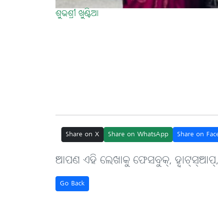
ଶୁଭଶ୍ରୀ ଖୁଣ୍ଟିଆ
Share on X
Share on WhatsApp
Share on Fac
ଆପଣ ଏହି ଲେଖାକୁ ଫେସବୁକ୍, ହ୍ବାଟ୍‌ସ୍‌ଆପ୍
Go Back