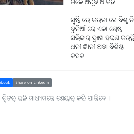
ମିଳେ ଅପୂର୍ବ ଆନନ୍ଦ
ସୃଷ୍ଟି ରେ କରତା ସେ ବିଶ୍ୱ ନି
ଦୁନିଆଁ ରେ ଏକା ଶ୍ରେଷ୍ଠ
ସଭିଙ୍କର ଦୁଃଖ ହରଣ କରନ୍ତ
ଧନୀ ଜ୍ଞାନୀ ଅବା ବିଶିଷ୍ଟ
କଟକ
ebook
Share on LinkedIn
, ଟ୍ବିଟର୍ ଭଳି ମାଧ୍ୟମରେ ଶେୟାର୍ କରି ପାରିବେ୤