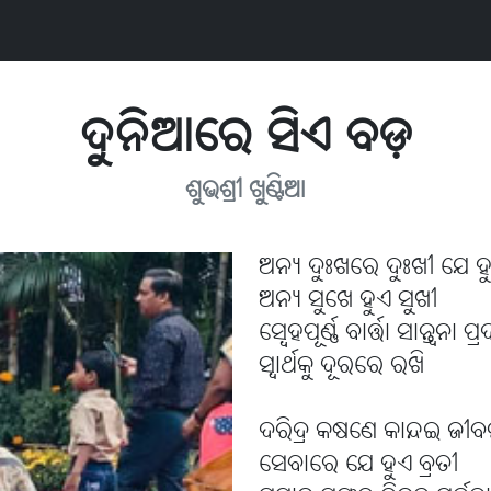
ଦୁନିଆରେ ସିଏ ବଡ଼
ଶୁଭଶ୍ରୀ ଖୁଣ୍ଟିଆ
ଅନ୍ୟ ଦୁଃଖରେ ଦୁଃଖୀ ଯେ 
ଅନ୍ୟ ସୁଖେ ହୁଏ ସୁଖୀ
ସ୍ବେହପୂର୍ଣ୍ଣ ବାର୍ତ୍ତା ସାନ୍ତ୍ୱନା ପ
ସ୍ୱାର୍ଥକୁ ଦୂରରେ ରଖି
ଦରିଦ୍ର କଷଣେ କାନ୍ଦଇ ଜୀ
ସେବାରେ ଯେ ହୁଏ ବ୍ରତୀ