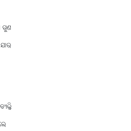
ା ଗୁଣ
 ଯାର
ୟକ୍ତି
ିଲେ