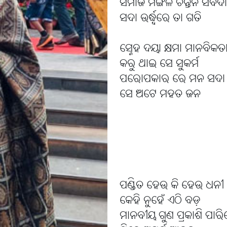
ସମାଜ ମଙ୍ଗଳ ଚିନ୍ତନ ସର୍ବଦା
ସଦା ଉର୍ଦ୍ଧ୍ବରେ ତା ଗତି
ସ୍ନେହ ଦୟା କ୍ଷମା ମାନବିକତ
କରୁ ଥାଇ ସେ ସୁକର୍ମ
ପରୋପକାର ରେ ମନ ସଦା
ସେ ଅଟେ ମହତ ଜନ
ପଣ୍ଡିତ ହେଉ କି ହେଉ ଧନୀ ବ୍
କେହି ନୁହେଁ ଏଠି ବଡ଼
ମାନବୀୟ ଗୁଣ ପ୍ରକାଶି ପାର