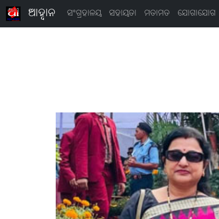
ଆହ୍ବାନ
ସଂଗ୍ରହାଳୟ
ସହାୟତା
ମତାମତ
ଯୋଗାଯୋଗ