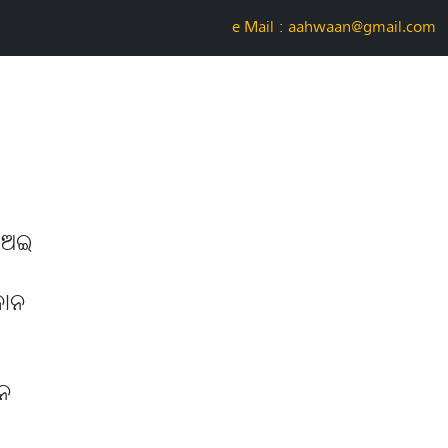
e-Mail : aahwaan@gmail.com
ହୁଅଇ
୍ରଦାନ
ବନ