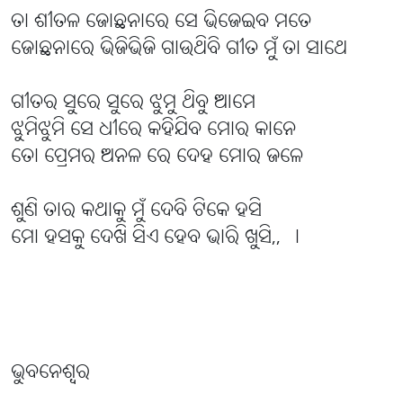
ତା ଶୀତଳ ଜୋଛନାରେ ସେ ଭିଜେଇବ ମତେ
ଜୋଛନାରେ ଭିଜିଭିଜି ଗାଉଥିବି ଗୀତ ମୁଁ ତା ସାଥେ
ଗୀତର ସୁରେ ସୁରେ ଝୁମୁ ଥିବୁ ଆମେ
ଝୁମିଝୁମି ସେ ଧୀରେ କହିଯିବ ମୋର କାନେ
ତୋ ପ୍ରେମର ଅନଳ ରେ ଦେହ ମୋର ଜଳେ
ଶୁଣି ତାର କଥାକୁ ମୁଁ ଦେବି ଟିକେ ହସି
ମୋ ହସକୁ ଦେଖି ସିଏ ହେବ ଭାରି ଖୁସି,, ।
ଭୁବନେଶ୍ବର