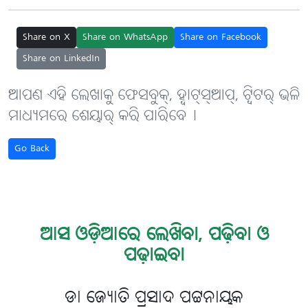
Share on X
Share on WhatsApp
Share on Facebook
Share on LinkedIn
ଆପଣ ଏହି ଲେଖାକୁ ଫେସବୁକ୍, ହ୍ବାଟ୍‌ସ୍‌ଆପ୍, ଟ୍ବିଟର୍ ଭଳି
ମାଧ୍ୟମରେ ଶେୟାର୍ କରି ପାରିବେ୤
Go Back
ଆସ ଓଡ଼ିଆରେ ଲେଖିବା, ପଢ଼ିବା ଓ
ପଢ଼ାଇବା
ଡା ଜ୍ୟୋତି ପ୍ରସାଦ ପଟ୍ଟନାୟକ