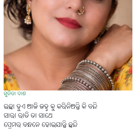
ସୁନିତା ଦାଶ
ଇଛା ହୁଏ ଆଜି ଜହ୍ନ କୁ କରିନିଅନ୍ତି କି ବନ୍ଦି
ସାରା ରାତି ତା ସାଥେ
ପ୍ରେମର ବନ୍ଧନେ ହୋଇଯାନ୍ତି ଛନ୍ଦି