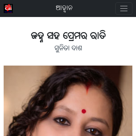
ଆହ୍ବାନ
ଜହ୍ନ ସହ ପ୍ରେମର ରାତି
ସୁନିତା ଦାଶ