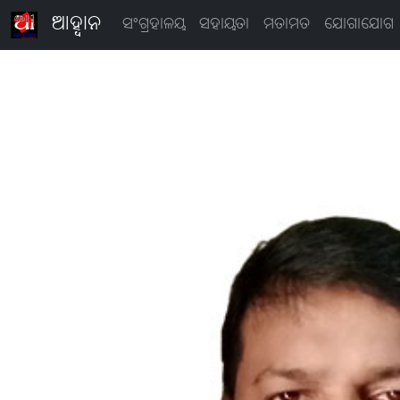
ଆହ୍ବାନ
ସଂଗ୍ରହାଳୟ
ସହାୟତା
ମତାମତ
ଯୋଗାଯୋଗ