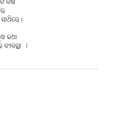
ୁଟ ବିଷ
ରେ
 ସାଥିରେ I
 ସୁଖ କଥା
ର ବ୍ୟବସ୍ଥା ।