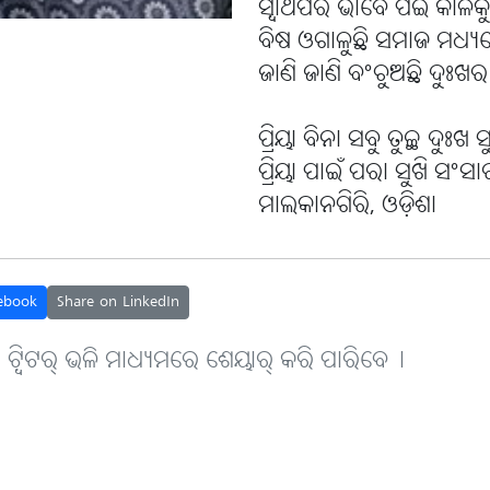
ସ୍ୱାର୍ଥପର ଭାବେ ପିଇ କାଳକ
ବିଷ ଓଗାଳୁଛି ସମାଜ ମଧ୍ୟ
ଜାଣି ଜାଣି ବଂଚୁଅଛି ଦୁଃଖର
ପ୍ରିୟା ବିନା ସବୁ ତୁଚ୍ଛ ଦୁଃଖ
ପ୍ରିୟା ପାଇଁ ପରା ସୁଖି ସଂସା
ମାଲକାନଗିରି, ଓଡ଼ିଶା
ebook
Share on LinkedIn
, ଟ୍ବିଟର୍ ଭଳି ମାଧ୍ୟମରେ ଶେୟାର୍ କରି ପାରିବେ୤