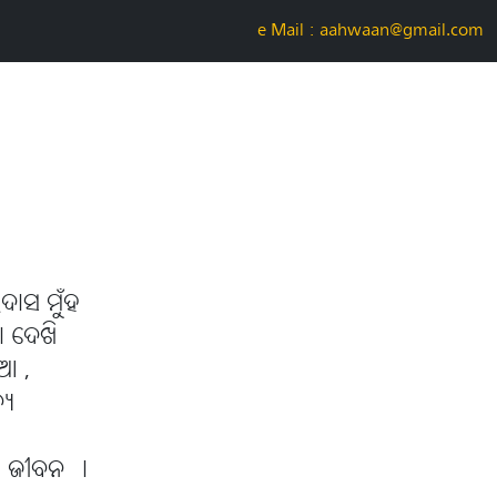
e-Mail : aahwaan@gmail.com
ଉଦାସ ମୁଁହ
ା ଦେଖି
ଆ ,
୍ୟ
ି ଜୀବନ ।