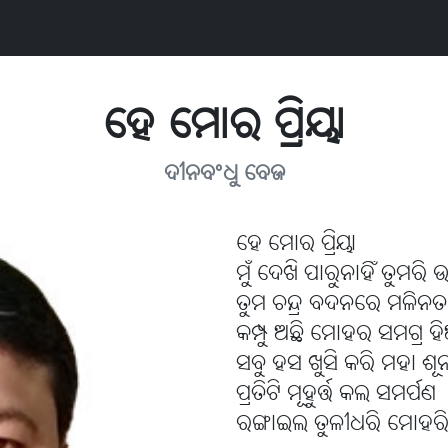
ହେ ମୋର ପ୍ରିୟା
ଦୀନବଂଧୁ ବେଜ
ହେ ମୋର ପ୍ରିୟା
ମୁଁ ଦେଖି ପାରୁନାହିଁ ତୁମରି 
ତୁମ ଚନ୍ଦ୍ର ବଦନରେ ମଳିନତ
କମ୍ପୁ ଅଛି ମୋହର ସମଗ୍ର ହି
ସବୁ ହସ ଖୁସି କରି ମହା ଶୂନ
ପ୍ରତିଟି ମୂହୁର୍ତ୍ତ କଲ ସମର୍ପଣ
ରଙ୍ଗାଇଲ ତୁଳୀଧରି ମୋହର