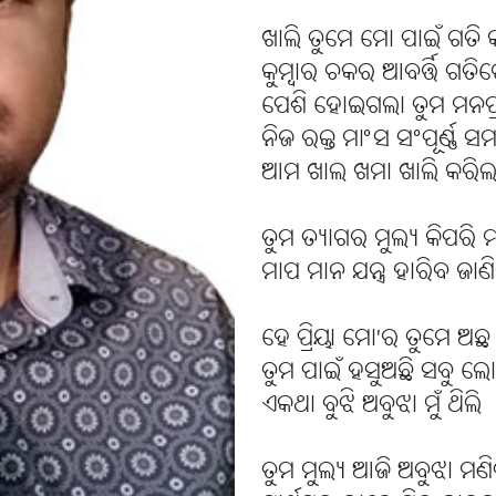
ଖାଲି ତୁମେ ମୋ ପାଇଁ ଗତି
କୁମ୍ବାର ଚକର ଆବର୍ତ୍ତି ଗତି
ପେଶି ହୋଇଗଲା ତୁମ ମନପ୍
ନିଜ ରକ୍ତ ମାଂସ ସଂପୂର୍ଣ୍ଣ ସ
ଆମ ଖାଲ ଖମା ଖାଲି କରିଲ
ତୁମ ତ୍ୟାଗର ମୁଲ୍ୟ କିପରି ମ
ମାପ ମାନ ଯନ୍ତ୍ର ହାରିବ ଜାଣ
ହେ ପ୍ରିୟା ମୋ'ର ତୁମେ ଅ
ତୁମ ପାଇଁ ହସୁଅଛି ସବୁ ଲ
ଏକଥା ବୁଝି ଅବୁଝା ମୁଁ ଥିଲି 
ତୁମ ମୁଲ୍ୟ ଆଜି ଅବୁଝା ମଣ