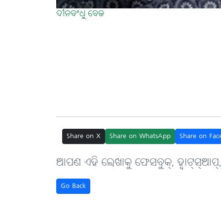
ଦୀନବଂଧୁ ବେଜ
Share on X
Share on WhatsApp
Share on Fac
ଆପଣ ଏହି ଲେଖାକୁ ଫେସବୁକ୍, ହ୍ବାଟ୍‌ସ୍‌ଆପ୍
Go Back