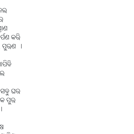
 କଲ
ରେ
ରାଣ
ମର୍ପଣ କରି
 ପୁରଣ ।
ାପିବି
ିଲ
ଛ ସବୁ ଘର
ୋକ ପୁର
।
ିଷ