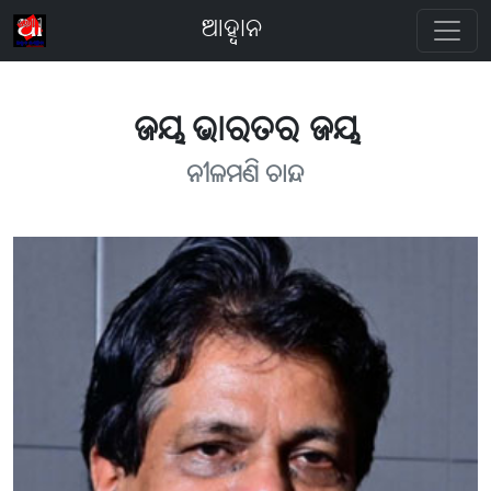
ଆହ୍ବାନ
ଜୟ ଭାରତର ଜୟ
ନୀଳମଣି ଚାନ୍ଦ