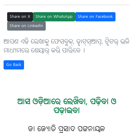
Share on X
Share on WhatsApp
Share on Facebook
Share on LinkedIn
ଆପଣ ଏହି ଲେଖାକୁ ଫେସବୁକ୍, ହ୍ବାଟ୍‌ସ୍‌ଆପ୍, ଟ୍ବିଟର୍ ଭଳି
ମାଧ୍ୟମରେ ଶେୟାର୍ କରି ପାରିବେ୤
Go Back
ଆସ ଓଡ଼ିଆରେ ଲେଖିବା, ପଢ଼ିବା ଓ
ପଢ଼ାଇବା
ଡା ଜ୍ୟୋତି ପ୍ରସାଦ ପଟ୍ଟନାୟକ