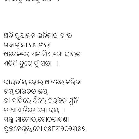
ଅତି ପୁରାତନ ଇତିହାସ ତା'ର
ମହାନ୍ ଯା ପରମ୍ପରା
ଅନେକରେ ଏକ ସିଏ ମୋ ଭାରତ
ଏତିକି ବୁଝେ ମୁଁ ପରା ।
ଭାରତୀୟ ହୋଇ ଆସରେ କରିବା
ଜୟ ଭାରତର ଜୟ
ତା ମାଟିରେ ଥିଲେ ଗରବିତ ମୁହିଁ
ନ ଥାଏ ତିଳେ ମୋ ଭୟ ।
ମନ୍ତ୍ର ମାନୋର,ଗୋଠପାଟଣା
ଭୁବନେଶ୍ୱର,ମୋ:୯୫୮୩୨୦୨୩୫୭