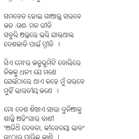
ସମବେତ ହୋଇ ଗାଆନ୍ତୁ ସରବେ
ଜନ -ଗଣ- ମନ ଗୀତି
ସବୁରି ଅନ୍ତରେ ଭରି ଯାଉଥାଉ
ଦେଶଜାତି ପାଇଁ ପ୍ରୀତି ।
ସିଏ ମୋ'ର ଜନ୍ମଭୂମିଟି ବୋଲିରେ
ନିଜକୁ ଧନ୍ୟ ଯେ ମଣେ
ଯେଉଁଠାରେ ଥାଏ କହେ ମୁଁ ଗରବେ
ମୁହିଁ ଭାରତୀୟ ଜଣେ ।
ମୋ ଦେଶ ଶିଖାଏ ସାରା ଦୁନିଆକୁ
ଶାନ୍ତି ଅହିଂସାର ବାଣୀ
"ଅତିଥି ଦେବତା, ଜୀବେଦୟା ଭାବ"
ତା'ଠାରୁ ପାରିଛୁ ଜାଣି ।