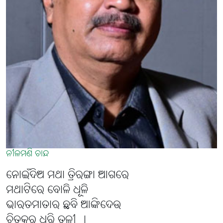
ନୀଳମଣି ଚାନ୍ଦ
ନୋଇଁଦିଅ ମଥା ତ୍ରିରଙ୍ଗା ଆଗରେ
ମଥାଟିରେ ବୋଳି ଧୂଳି
ଭାରତମାତାର ଛବି ଆଙ୍କିଦେଉ
ଚିତ୍ରକର ଧରି ତୁଳୀ ।