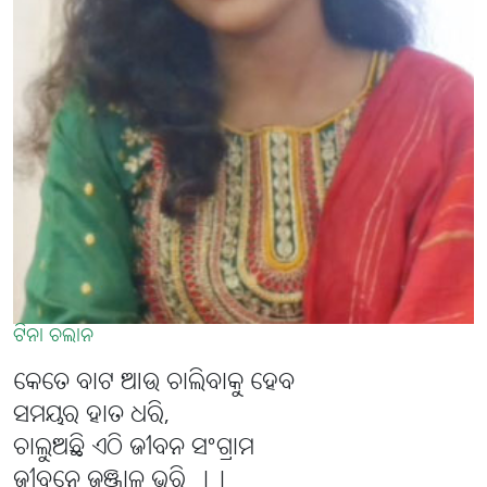
ଟିନା ଚଲାନ
କେତେ ବାଟ ଆଉ ଚାଲିବାକୁ ହେବ
ସମୟର ହାତ ଧରି,
ଚାଲୁଅଛି ଏଠି ଜୀବନ ସଂଗ୍ରାମ
ଜୀବନେ ଜଞ୍ଜାଳ ଭରି ।।