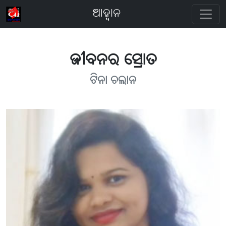
ଆହ୍ବାନ
ଜୀବନର ସ୍ରୋତ
ଟିନା ଚଲାନ