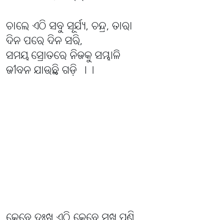
ଚାଲେ ଏଠି ସବୁ ସୂର୍ଯ୍ୟ, ଚନ୍ଦ୍ର, ତାରା
ଦିନ ପରେ ଦିନ ସରି,
ସମୟ ସ୍ରୋତରେ ନିଜକୁ ସମ୍ଭାଳି
ଜୀବନ ଯାଉଛି ଗଡ଼ି ।।
କେବେ ଦୁଃଖ ଏଠି କେବେ ସୁଖ ପୁଣି