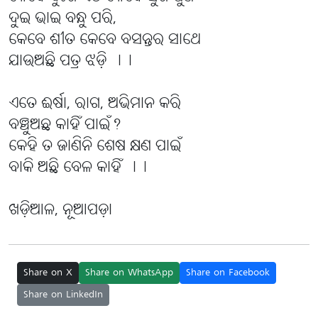
ଦୁଇ ଭାଇ ବନ୍ଧୁ ପରି,
କେବେ ଶୀତ କେବେ ବସନ୍ତର ସାଥେ
ଯାଉଅଛି ପତ୍ର ଝଡ଼ି ।।
ଏତେ ଈର୍ଷା, ରାଗ, ଅଭିମାନ କରି
ବଞ୍ଚୁଅଛ କାହିଁ ପାଇଁ?
କେହି ତ ଜାଣିନି ଶେଷ କ୍ଷଣ ପାଇଁ
ବାକି ଅଛି ବେଳ କାହିଁ ।।
ଖଡ଼ିଆଳ, ନୂଆପଡ଼ା
Share on X
Share on WhatsApp
Share on Facebook
Share on LinkedIn