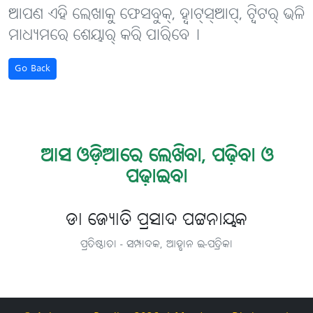
ଆପଣ ଏହି ଲେଖାକୁ ଫେସବୁକ୍, ହ୍ବାଟ୍‌ସ୍‌ଆପ୍, ଟ୍ବିଟର୍ ଭଳି
ମାଧ୍ୟମରେ ଶେୟାର୍ କରି ପାରିବେ୤
Go Back
ଆସ ଓଡ଼ିଆରେ ଲେଖିବା, ପଢ଼ିବା ଓ
ପଢ଼ାଇବା
ଡା ଜ୍ୟୋତି ପ୍ରସାଦ ପଟ୍ଟନାୟକ
ପ୍ରତିଷ୍ଠାତା - ସମ୍ପାଦକ, ଆହ୍ବାନ ଇ-ପତ୍ରିକା