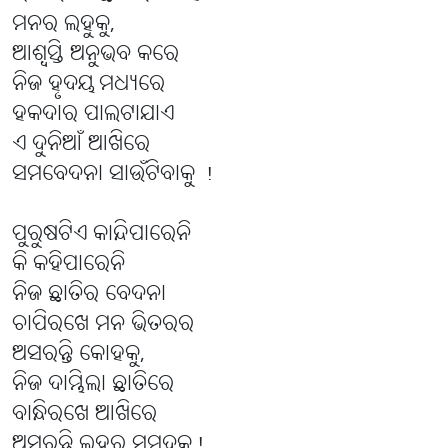
ମନର ଲହୁକୁ,
ଆଶ୍ବସ୍ତି ଅନୁଭବ କରେ
ନିଜ ହୃଦୟ ମଧ୍ୟରେ
ହକଦାର ପାଲଟାଯାଏ
ଏ ଦୁନିଆଁ ଆଖିରେ
ସମବେଦନା ସାଉଁଟିବାକୁ !
ପୁରୁଷଟିଏ କାନ୍ଦିପାରେନି
କି କହିପାରେନି
ନିଜ ଛାତିର ବେଦନା
ଚାପିରଖେ ମନ ଭିତରର
ଅସରନ୍ତି କୋହକୁ,
ନିଜ ଦାମ୍ଭିଲା ଛାତିରେ
ବାନ୍ଧିରଖେ ଆଖିରେ
ଅସରନ୍ତି ଲୁହର ସମୁଦ୍ରକୁ!