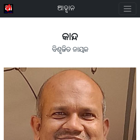
ଆହ୍ବାନ
କାନ୍ଦ
ବିଶ୍ବଜିତ ନାୟକ