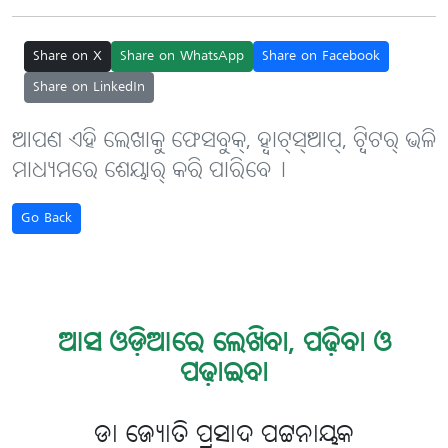
Share on X
Share on WhatsApp
Share on Facebook
Share on LinkedIn
ଆପଣ ଏହି ଲେଖାକୁ ଫେସବୁକ୍, ହ୍ବାଟ୍‌ସ୍‌ଆପ୍, ଟ୍ବିଟର୍ ଭଳି
ମାଧ୍ୟମରେ ଶେୟାର୍ କରି ପାରିବେ୤
Go Back
ଆସ ଓଡ଼ିଆରେ ଲେଖିବା, ପଢ଼ିବା ଓ
ପଢ଼ାଇବା
ଡା ଜ୍ୟୋତି ପ୍ରସାଦ ପଟ୍ଟନାୟକ