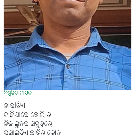
ବିଶ୍ବଜିତ ନାୟକ
ନାରୀଟିଏ
କାନ୍ଦିପାରେ ବୋଲି ତ
ନିଜ ଲୁହର ସମୁଦ୍ରରେ
ଭସାଇଦିଏ ଛାତିର କୋହ