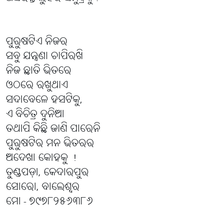
ପୁରୁଷଟିଏ ନିଜର
ସବୁ ଯନ୍ତ୍ରଣା ଚାପିରଖି
ନିଜ ଛାତି ଭିତରେ
ଓଠରେ ରଖୁଥାଏ
ସଦାବେଳେ ହସଟିକୁ,
ଏ ବିଚିତ୍ର ଦୁନିଆ
ତଥାପି କିଛି ଜାଣି ପାରେନି
ପୁରୁଷଟିର ମନ ଭିତରର
ଅଦେଖା କୋହକୁ !
ତୁଣ୍ଡପଡ଼ା, କେଦାରପୁର
ସୋରୋ, ବାଲେଶ୍ୱର
ମୋ - ୭୯୭୮୨୫୬୩୮୬