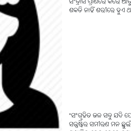
ସଂତ୍ରାସ ପ୍ରାଣରେ କରେ ଆତୁ
ଶକତି ନାହିଁ ଶରୀରେ ହୁଏ
"ସଂଗୃହିତ ଜଳ ସବୁ ଯଦି 
ସନ୍ତୁଷ୍ଟିର ସମୀରଣ ମନ ଛୁଇ