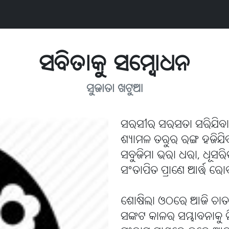
ସବିତାକୁ ସମ୍ବୋଧନ
ସୁଜାତା ଖଟୁଆ
ସରସୀର ସରସତା ସରିଯିବ
ଶ୍ୟାମଳ ତରୁର ରଙ୍ଗ ହଜିଯ
ସବୁଜିମା ଭରା ଧରା, ଧୂସ
ସଂତାପିତ ପ୍ରାଣେ ଆର୍ତ୍ତ
ଶୋଷିଲା ଓଠରେ ଆଜି ଚାତ
ସଙ୍କଟ କାଳର ସମ୍ଭାବନାକୁ ନ