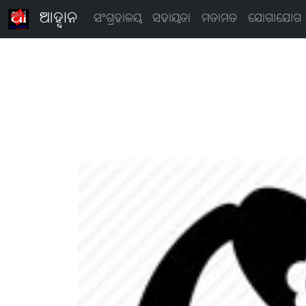
ଆହ୍ବାନ
ସଂଗ୍ରହାଳୟ
ସହାୟତା
ମତାମତ
ଯୋଗାଯୋଗ