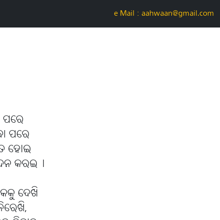
e-Mail : aahwaan@gmail.com
ା ପରେ
ିବା ପରେ
ରିତ ହୋଇ
 ରୋଦନ କରଇ୤
କକୁ ଦେଖି
ିରେଖି,