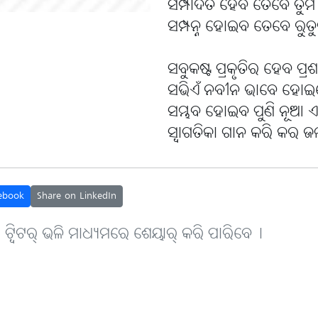
ସମ୍ପାଦିତ ହେବ ତେବେ ତୁମ ଉ
ସମ୍ପନ୍ନ ହୋଇବ ତେବେ ରୁତୁ
ସବୁକଷ୍ଟ ପ୍ରକୃତିର ହେବ ପ୍ର
ସଭିଏଁ ନବୀନ ଭାବେ ହୋଇବେ
ସମ୍ଭବ ହୋଇବ ପୁଣି ନୂଆ ଏକ 
ସ୍ବାଗତିକା ଗାନ କରି କର ଜଳ 
ebook
Share on LinkedIn
, ଟ୍ବିଟର୍ ଭଳି ମାଧ୍ୟମରେ ଶେୟାର୍ କରି ପାରିବେ୤