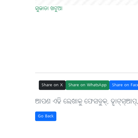
ସୁଜାତା ଖଟୁଆ
Share on X
Share on WhatsApp
Share on Fac
ଆପଣ ଏହି ଲେଖାକୁ ଫେସବୁକ୍, ହ୍ବାଟ୍‌ସ୍‌ଆପ୍
Go Back