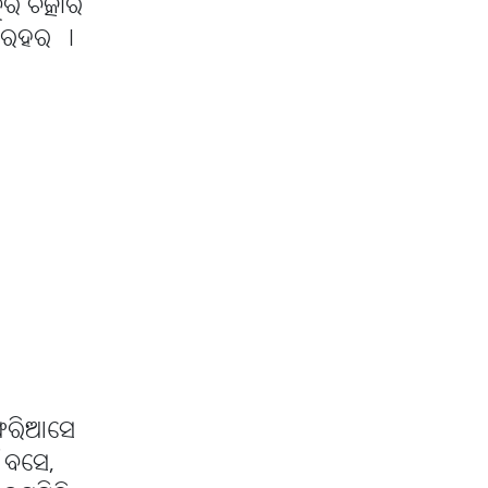
ର ଚିତ୍କାର
 ଥରହର ।
ଫେରିଆସେ
ଁ ବସେ,