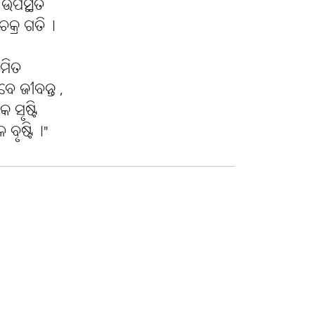
ପସ୍ଥିତି
ଚକ୍ର ଗତି୤
ଶମିତ
 ଜୀବନ୍ତ ,
ସୃଷ୍ଟି
ବୃଷ୍ଟି୤"