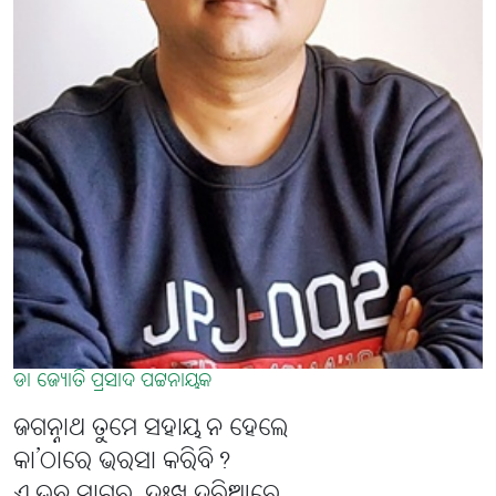
ଡା ଜ୍ୟୋତି ପ୍ରସାଦ ପଟ୍ଟନାୟକ
ଜଗନ୍ନାଥ ତୁମେ ସହାୟ ନ ହେଲେ
କା’ଠାରେ ଭରସା କରିବି?