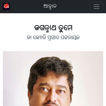
ଆହ୍ବାନ
ଜଗନ୍ନାଥ ତୁମେ
ଡା ଜ୍ୟୋତି ପ୍ରସାଦ ପଟ୍ଟନାୟକ