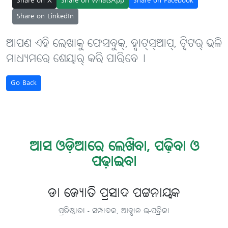
Share on X
Share on WhatsApp
Share on Facebook
Share on LinkedIn
ଆପଣ ଏହି ଲେଖାକୁ ଫେସବୁକ୍, ହ୍ବାଟ୍‌ସ୍‌ଆପ୍, ଟ୍ବିଟର୍ ଭଳି
ମାଧ୍ୟମରେ ଶେୟାର୍ କରି ପାରିବେ୤
Go Back
ଆସ ଓଡ଼ିଆରେ ଲେଖିବା, ପଢ଼ିବା ଓ
ପଢ଼ାଇବା
ଡା ଜ୍ୟୋତି ପ୍ରସାଦ ପଟ୍ଟନାୟକ
ପ୍ରତିଷ୍ଠାତା - ସମ୍ପାଦକ, ଆହ୍ବାନ ଇ-ପତ୍ରିକା