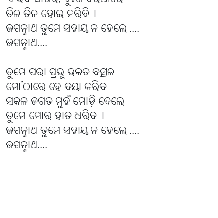
ଏ ଭବ ସାଗର, ଦୁଃଖ ଦରିଆରେ
ତିଳ ତିଳ ହୋଇ ମରିବି୤
ଜଗନ୍ନାଥ ତୁମେ ସହାୟ ନ ହେଲେ ....
ଜଗନ୍ନାଥ....
ତୁମେ ପରା ପ୍ରଭୂ ଭକତ ବତ୍ସଳ
ମୋ’ଠାରେ ହେ ଦୟା କରିବ
ସକଳ ଜଗତ ମୁହଁ ମୋଡ଼ି ଦେଲେ
ତୁମେ ମୋର ହାତ ଧରିବ୤
ଜଗନ୍ନାଥ ତୁମେ ସହାୟ ନ ହେଲେ ....
ଜଗନ୍ନାଥ....