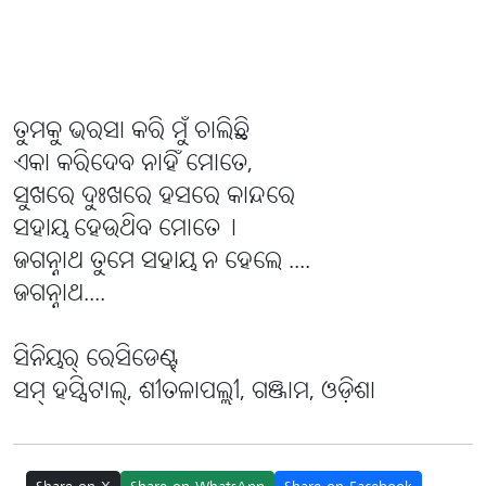
ତୁମକୁ ଭରସା କରି ମୁଁ ଚାଲିଛି
ଏକା କରିଦେବ ନାହିଁ ମୋତେ,
ସୁଖରେ ଦୁଃଖରେ ହସରେ କାନ୍ଦରେ
ସହାୟ ହେଉଥିବ ମୋତେ୤
ଜଗନ୍ନାଥ ତୁମେ ସହାୟ ନ ହେଲେ ....
ଜଗନ୍ନାଥ....
ସିନିୟର୍ ରେସିଡେଣ୍ଟ୍
ସମ୍ ହସ୍ପିଟାଲ୍, ଶୀତଳାପଲ୍ଲୀ, ଗଞ୍ଜାମ, ଓଡ଼ିଶା