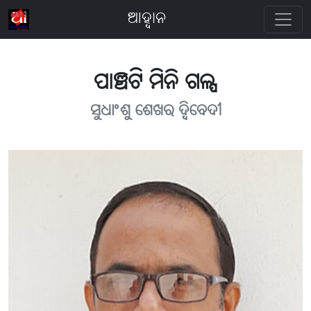
ଆହ୍ବାନ
ପାଞ୍ଚଟି ମିନି ଗଳ୍ପ
ସୁଧାଂଶୁ ଶେଖର ଦ୍ବିବେଦୀ