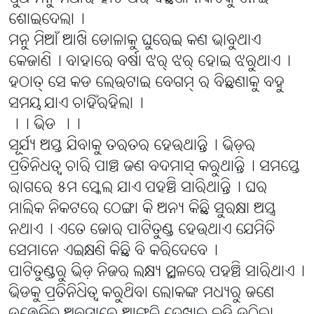
ଶୋଇଦେଲା୤
ମନୁ ମିଆଁ ଆଖି ଡୋଳାକୁ ଘୁରେଇ କଣ ଭାବୁଥାଏ
କେଜାଣି୤ ବାହାରେ ବର୍ଷା ଝର୍ ଝର୍ ହୋଇ ଝରୁଥାଏ୤
ହଠାତ୍ ସେ କଡ ଲେଉଟାଇ ବେଗମ୍ ର ବିଛଣାକୁ ବହୁ
ସମୟ ଯାଏ ଚାହିଁରହିଲା୤
।। ଭିଡ ।।
ସୂର୍ଯ୍ୟ ଅସ୍ତ ଯିବାକୁ ତରତର ହେଉଥାନ୍ତି୤ ଭିଡ଼ର
ପ୍ରତିନିଧତ୍ୱ ଚାରି ପାଞ୍ଚ ଜଣ ବଦମାସ୍ କରୁଥାନ୍ତି୤ ସମସ୍ତେ
ରାଗରେ ୫ମ ସ୍କେଲ ଯାଏ ପହଞ୍ଚି ସାରିଥାନ୍ତି୤ ଘର
ମାଲିକ ନିକଟରେ ଠେଙ୍ଗା କି ଅନ୍ୟ କିଛି ସୁରକ୍ଷା ଅସ୍ତ୍ର
ନଥାଏ୤ ଏତେ ଜୋର ପାଟିତୁଣ୍ଡ ହେଉଥାଏ ଯେମିତି
ସେମାନେ ଏଇକ୍ଷଣି କିଛି ବି କରିଦେବେ୤
ପାଟିତୁଣ୍ଡରୁ ଭିଡ଼ ନିଜର ଲକ୍ଷ୍ୟ ସ୍ଥଳରେ ପହଞ୍ଚି ସାରିଥାଏ୤
ଭିଡକୁ ପ୍ରତିନିଧିତ୍ୱ କରୁଥିବା ଲୋକଙ୍କ ମଧ୍ୟରୁ ଜଣେ