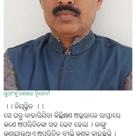
ସୁଧାଂଶୁ ଶେଖର ଦ୍ବିବେଦୀ
।। ନିୟନ୍ତ୍ରିତ ।।
ସେ ଘରୁ ବାହାରିଯିବା କିଛିକ୍ଷଣ ଅନ୍ତରାଳେ ରାସ୍ତାରେ
ଜଣେ ଅପରିଚିତଙ୍କ ସହ ଭେଟ ହେଲା୤ ତାଙ୍କୁ
ଜଣାଯାଉଥାଏ ଅପରିଚିତ ବ୍ୟକ୍ତି ଜଣକ କାନ୍ଦୁଛନ୍ତି୤