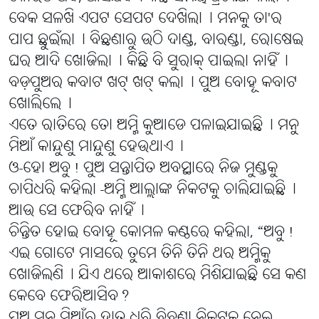
ବେକ ସଳଖି ଏପଟ ସେପଟ ଦେଖିଲା୤ ମନକୁ ତା'ର
ପାପ ଛୁଇଁଲା୤ ବିଛଣାରୁ ଉଠି ଦାଣ୍ଡ, ବାରଣ୍ଡା, ରୋଷେଇ
ଘର ଆଦି ଖୋଜିଲା୤ କିଛି ବି ସୁରାକ୍ ପାଇଲା ନାହିଁ୤
ବଡ଼ପୁଅର କବାଟ ଖଟ୍ ଖଟ୍ କଲା୤ ପୁଅ ବୋହୂ କବାଟ
ଖୋଲିଲେ୤
ଏତେ ରାତିରେ ତୋ ଅମ୍ମି କୁଆଡେ ପଳାଇଯାଇଛି୤ ମନୁ
ମିଆଁ କାନ୍ଦୁଣୁ ମାନ୍ଦୁଣୁ ହେଉଥାଏ୤
ଓ-ହୋ ଅବୁ! ପୁଅ ସନ୍ତାପିତ ଅବସ୍ଥାରେ ନିଜ ମୁଣ୍ଡକୁ
ଚାପିଧରି କହିଲା -ଅମ୍ମି ଆଲ୍ଲାଙ୍କ ନିକଟକୁ ଚାଲିଯାଇଛି୤
ଆଉ ସେ ଫେରିବ ନାହିଁ୤
ଚିନ୍ତିତ ହୋଇ ବୋହୂ କୋମଳ କଣ୍ଠରେ କହିଲା, “ଅବୁ!
ଏଇ ଗୋଟେ ମାସରେ ତୁମେ ତିନି ତିନି ଥର ଅମ୍ମିକୁ
ଖୋଜିଲଣି୤ ଯିଏ ଥରେ ଆକାଶରେ ମିଶିଯାଇଛି ସେ କଣ
କେବେ ଫେରିଆସିବ?
ପୁଅ ମନୁ ମିଆଁର ହାତ ଧରି ବିଛଣା ନିକଟକୁ ନେଇ