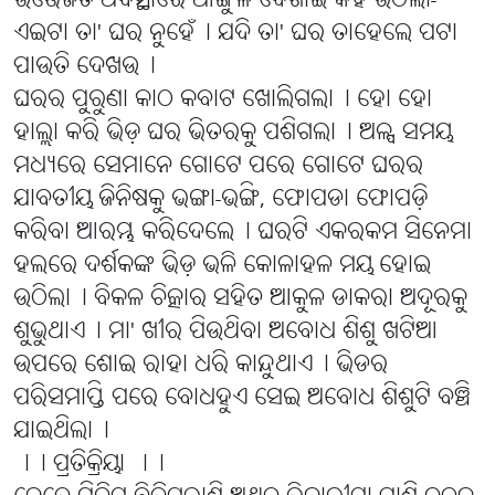
ଉତ୍ତେଜିତ ଅବସ୍ଥାରେ ଆଙ୍ଗୁଳି ଦେଖାଇ କହି ଉଠିଲା-
ଏଇଟା ତା' ଘର ନୁହେଁ୤ ଯଦି ତା' ଘର ତାହେଲେ ପଟା
ପାଉତି ଦେଖଉ୤
ଘରର ପୁରୁଣା କାଠ କବାଟ ଖୋଲିଗଲା୤ ହୋ ହୋ
ହାଲ୍ଲା କରି ଭିଡ଼ ଘର ଭିତରକୁ ପଶିଗଲା୤ ଅଳ୍ପ ସମୟ
ମଧ୍ୟରେ ସେମାନେ ଗୋଟେ ପରେ ଗୋଟେ ଘରର
ଯାବତୀୟ ଜିନିଷକୁ ଭଙ୍ଗା-ଭଙ୍ଗି, ଫୋପଡା ଫୋପଡ଼ି
କରିବା ଆରମ୍ଭ କରିଦେଲେ୤ ଘରଟି ଏକରକମ ସିନେମା
ହଲରେ ଦର୍ଶକଙ୍କ ଭିଡ଼ ଭଳି କୋଳାହଳ ମୟ ହୋଇ
ଉଠିଲା୤ ବିକଳ ଚିତ୍କାର ସହିତ ଆକୁଳ ଡାକରା ଅଦୂରକୁ
ଶୁଭୁଥାଏ୤ ମା' ଖୀର ପିଉଥିବା ଅବୋଧ ଶିଶୁ ଖଟିଆ
ଉପରେ ଶୋଇ ରାହା ଧରି କାନ୍ଦୁଥାଏ୤ ଭିଡର
ପରିସମାପ୍ତି ପରେ ବୋଧହୁଏ ସେଇ ଅବୋଧ ଶିଶୁଟି ବଞ୍ଚି
ଯାଇଥିଲା୤
।। ପ୍ରତିକ୍ରିୟା ।।