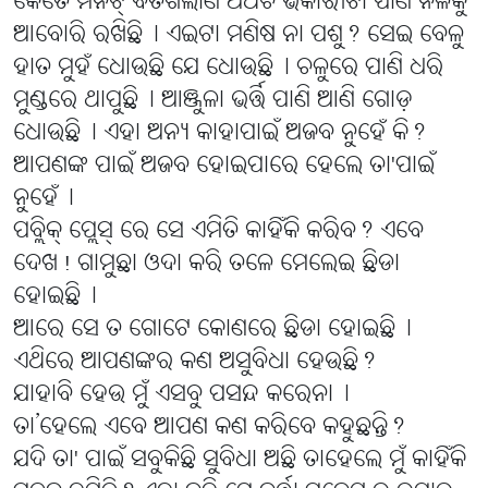
କେତେ ମିନିଟ୍ ବିତିଗଲାଣି ଅଥଚ ଭିକାରୀଟା ପାଣି ନଳକୁ
ଆବୋରି ରଖିଛି୤ ଏଇଟା ମଣିଷ ନା ପଶୁ? ସେଇ ବେଳୁ
ହାତ ମୁହଁ ଧୋଉଛି ଯେ ଧୋଉଛି୤ ଚଳୁରେ ପାଣି ଧରି
ମୁଣ୍ଡରେ ଥାପୁଛି୤ ଆଞ୍ଜୁଳା ଭର୍ତ୍ତି ପାଣି ଆଣି ଗୋଡ଼
ଧୋଉଛି୤ ଏହା ଅନ୍ୟ କାହାପାଇଁ ଅଜବ ନୁହେଁ କି?
ଆପଣଙ୍କ ପାଇଁ ଅଜବ ହୋଇପାରେ ହେଲେ ତା'ପାଇଁ
ନୁହେଁ୤
ପବ୍ଲିକ୍ ପ୍ଲେସ୍ ରେ ସେ ଏମିତି କାହିଁକି କରିବ? ଏବେ
ଦେଖ! ଗାମୁଛା ଓଦା କରି ତଳେ ମେଲେଇ ଛିଡା
ହୋଇଛି୤
ଆରେ ସେ ତ ଗୋଟେ କୋଣରେ ଛିଡା ହୋଇଛି୤
ଏଥିରେ ଆପଣଙ୍କର କଣ ଅସୁବିଧା ହେଉଛି?
ଯାହାବି ହେଉ ମୁଁ ଏସବୁ ପସନ୍ଦ କରେନା୤
ତା’ହେଲେ ଏବେ ଆପଣ କଣ କରିବେ କହୁଛନ୍ତି?
ଯଦି ତା' ପାଇଁ ସବୁକିଛି ସୁବିଧା ଅଛି ତାହେଲେ ମୁଁ କାହିଁକି