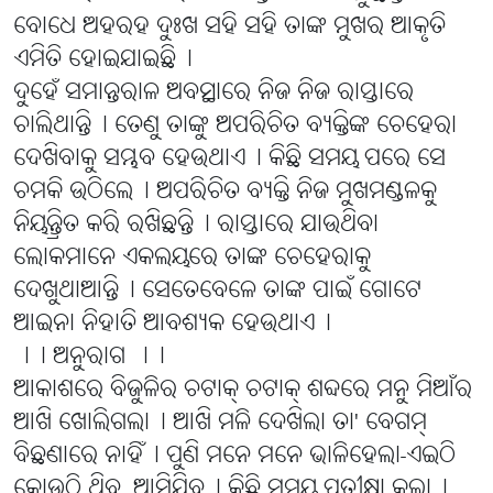
ବୋଧେ ଅହରହ ଦୁଃଖ ସହି ସହି ତାଙ୍କ ମୁଖର ଆକୃତି
ଏମିତି ହୋଇଯାଇଛି୤
ଦୁହେଁ ସମାନ୍ତରାଳ ଅବସ୍ଥାରେ ନିଜ ନିଜ ରାସ୍ତାରେ
ଚାଲିଥାନ୍ତି୤ ତେଣୁ ତାଙ୍କୁ ଅପରିଚିତ ବ୍ୟକ୍ତିଙ୍କ ଚେହେରା
ଦେଖିବାକୁ ସମ୍ଭବ ହେଉଥାଏ୤ କିଛି ସମୟ ପରେ ସେ
ଚମକି ଉଠିଲେ୤ ଅପରିଚିତ ବ୍ୟକ୍ତି ନିଜ ମୁଖମଣ୍ଡଳକୁ
ନିୟନ୍ତ୍ରିତ କରି ରଖିଛନ୍ତି୤ ରାସ୍ତାରେ ଯାଉଥିବା
ଲୋକମାନେ ଏକଲୟରେ ତାଙ୍କ ଚେହେରାକୁ
ଦେଖୁଥାଆନ୍ତି୤ ସେତେବେଳେ ତାଙ୍କ ପାଇଁ ଗୋଟେ
ଆଇନା ନିହାତି ଆବଶ୍ୟକ ହେଉଥାଏ୤
।। ଅନୁରାଗ ।।
ଆକାଶରେ ବିଜୁଳିର ଚଟାକ୍ ଚଟାକ୍ ଶବ୍ଦରେ ମନୁ ମିଆଁର
ଆଖି ଖୋଲିଗଲା୤ ଆଖି ମଳି ଦେଖିଲା ତା' ବେଗମ୍
ବିଛଣାରେ ନାହିଁ୤ ପୁଣି ମନେ ମନେ ଭାଳିହେଲା-ଏଇଠି
କୋଉଠି ଥିବ, ଆସିଯିବ୤ କିଛି ସମୟ ପ୍ରତୀକ୍ଷା କଲା୤