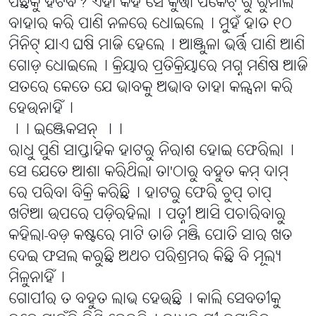
ପଛକୁ ହଟିବି? ଏହା କହି ସେ କୁର୍ତ୍ତା ପକେଟ୍ ରୁ ରୁମାଲ
ବାହାର କରି ପାଣି ନଳରେ ଧୋଇଲେ୤ ମୁହଁ ହାତ ୧୦
ମିନିଟ୍ ଯାଏ ଘଷି ମାଜି ହେଲେ୤ ଆଞ୍ଜୁଳା ଭର୍ତ୍ତି ପାଣି ଆଣି
ଗୋଡ଼ ଧୋଇଲେ୤ କ୍ରିୟାର ପ୍ରତିକ୍ରିୟାରେ ମଗ୍ନ ମଣିଷ ଆଜି
ସତରେ କେତେ ଯେ ଭାବକୁ ଅଭାବ ତାହା କଳ୍ପନା କରି
ହେଉନାହିଁ୤
।। ଇଞ୍ଜେକସନ୍ ।।
ରାଧୁ ପୁଣି ସାପ୍ତାହିକ ହାଟରୁ ନିରାଶ ହୋଇ ଫେରିଲା୤
ସେ ଯେତେ ଆଶା କରିଥିଲା ତା'ଠାରୁ ବହୁତ କମ୍ ଦାମ୍
ରେ ପରିବା ବିକ୍ରି କରିଛି୤ ହାଟରୁ ଫେରି ଚୁପ୍ ଚାପ୍
ଖଟିଆ ଉପରେ ପଡ଼ିରହିଲା୤ ପତ୍ନୀ ଆସି ପଚାରିବାରୁ
କହିଲା-ବଡ଼ କଷ୍ଟରେ ମାଟି ତାଡି ମଞ୍ଜି ପୋତି ସାର ଖତ
ଦେଇ ଫସଲ କରୁଛି ଅଥଚ ପରିଶ୍ରମର କିଛି ବି ମୂଲ୍ୟ
ମିଳୁନାହିଁ୤
ଗୋପୀର ତ ବହୁତ ଲାଭ ହେଉଛି୤ କାଲି ସେବତୀକୁ