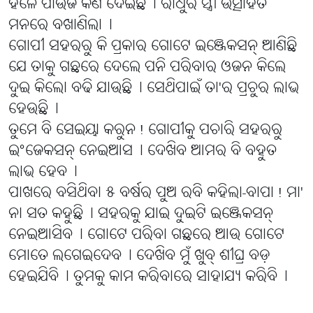
ହଳେ ପାଉଁଜି କିଣି ଦେଇଛି୤ ରାଧୁର ସ୍ତ୍ରୀ ଉତ୍ସାହିତ
ମନରେ ବଖାଣିଲା୤
ଗୋପୀ ସହରରୁ କି ପ୍ରକାର ଗୋଟେ ଇଞ୍ଜେକସନ୍ ଆଣିଛି
ଯେ ତାକୁ ଗଛରେ ଦେଲେ ପନି ପରିବାର ଓଜନ କିଲେ
ଦୁଇ କିଲୋ ବଢି ଯାଉଛି୤ ସେଥିପାଇଁ ତା'ର ପ୍ରଚୁର ଲାଭ
ହେଉଛି୤
ତୁମେ ବି ସେଇୟା କରୁନ! ଗୋପୀକୁ ପଚାରି ସହରରୁ
ଇଂଜେକସନ୍ ନେଇଆସ୤ ଦେଖିବ ଆମର ବି ବହୁତ
ଲାଭ ହେବ୤
ପାଖରେ ବସିଥିବା ୫ ବର୍ଷର ପୁଅ ରବି କହିଲା-ବାପା! ମା'
ନା ସତ କହୁଛି୤ ସହରକୁ ଯାଇ ଦୁଇଟି ଇଞ୍ଜେକସନ୍
ନେଇଆସିବ୤ ଗୋଟେ ପରିବା ଗଛରେ ଆଉ ଗୋଟେ
ମୋତେ ଲଗେଇଦେବ୤ ଦେଖିବ ମୁଁ ଖୁବ୍ ଶୀଘ୍ର ବଡ଼
ହେଇଯିବି୤ ତୁମକୁ କାମ କରିବାରେ ସାହାଯ୍ୟ କରିବି୤