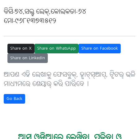
ବିସି-୭୪,ସଲ୍ଟ ଲେକ୍,କୋଲକତା-୬୪
ମୋ-୯୬୮୧୩୭୩୫୧୨
Share on X
Share on WhatsApp
Share on Facebook
Share on LinkedIn
ଆପଣ ଏହି ଲେଖାକୁ ଫେସବୁକ୍, ହ୍ବାଟ୍‌ସ୍‌ଆପ୍, ଟ୍ବିଟର୍ ଭଳି
ମାଧ୍ୟମରେ ଶେୟାର୍ କରି ପାରିବେ୤
Go Back
ଆସ ଓଡ଼ିଆରେ ଲେଖିବା, ପଢ଼ିବା ଓ