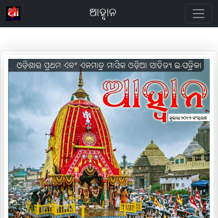
ଆହ୍ବାନ