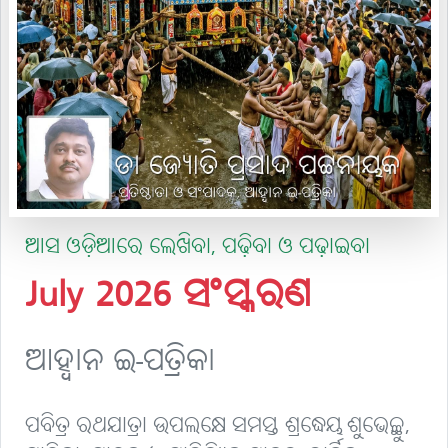
ଆସ ଓଡ଼ିଆରେ ଲେଖିବା, ପଢ଼ିବା ଓ ପଢ଼ାଇବା
July 2026 ସଂସ୍କରଣ
ଆହ୍ବାନ ଇ-ପତ୍ରିକା
ପବିତ୍ର ରଥଯାତ୍ରା ଉପଲକ୍ଷେ ସମସ୍ତ ଶ୍ରଦ୍ଧେୟ ଶୁଭେଚ୍ଛୁ,