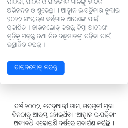
ପାଠିକା, ପାଠକ ଓ ସାହିତ୍ୟିକ ମାନଙ୍କୁ ହାର୍ଦ୍ଦିକ
ଅଭିନନ୍ଦନ ଓ ଶୁଭେଚ୍ଛା୤ ଆହ୍ବାନ ଇ-ପତ୍ରିକାର ଜୁଲାଇ
୨୦୨୬ ସଂସ୍କରଣ ବର୍ତ୍ତମାନ ଆପଣଙ୍କ ପାଇଁ
ପ୍ରକାଶିତ୤ ଡାଉନଲୋଡ୍ କରନ୍ତୁ କିମ୍ବା ଆଲେଖ୍ୟ
ଗୁଡ଼ିକୁ ପଢ଼ନ୍ତୁ ତଥା ନିଜ ବନ୍ଧୁମାନଙ୍କୁ ପଢ଼ିବା ପାଇଁ
ଉତ୍ସାହିତ କରନ୍ତୁ୤
ଡାଉନଲୋଡ୍ କରନ୍ତୁ
ବର୍ଷ ୨୦୦୬, ଫେବୃଆରୀ ମାସ, ସରସ୍ବତୀ ପୂଜା
ଦିନଠାରୁ ଆରମ୍ଭ ହୋଇଥିବା "ଆହ୍ବାନ ଇ-ପତ୍ରିକା"
ଅଦ୍ୟବଧି ଏକୋଇଶି ବର୍ଷରେ ପଦାର୍ପଣ କରିଛି୤