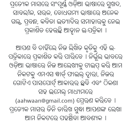
ପ୍ରତ୍ୟେକ ମାସରେ ସଂପୂର୍ଣ୍ଣ ଓଡ଼ିଆ ଭାଷାରେ ସୁଖଦ,
ସାବଲୀଳ, ସରଳ, ବୋଧଗମ୍ୟ ଭାଷାରେ ଅନେକ
ଗଳ୍ପ, ପ୍ରବନ୍ଧ, କବିତା ଇତ୍ୟାଦିର ସମାହାରକୁ ନେଇ
ପ୍ରକାଶିତ ହେଉଛି ଆହ୍ବାନ ଇ-ପତ୍ରିକା୤
ଆପଣ ବି ଚାହିଁଲେ ନିଜ ଲିଖିତ କୃତିକୁ ଏହି ଇ-
ପତ୍ରିକାରେ ପ୍ରକାଶିତ କରି ପାରିବେ୤ ନିର୍ଭୂଲ ଭାବରେ
ଓଡ଼ିଆ ଭାଷାରେ ନିଜ ଆଲେଖ୍ୟକୁ ଟାଇପ୍ କରି ଆମ
ନିକଟକୁ ଏମଏସ ୱାର୍ଡ୍ ଫାଇଲ୍ ଦ୍ବାରା, ନିଜର
ଗୋଟିଏ ପାସପୋର୍ଟ୍ ଆକାରର ଛବି ଏବଂ ଠିକଣା
ସହ ଇମେଲ୍ ମାଧ୍ୟମରେ
(aahwaan@gmail.com) ପ୍ରେରଣ କରିବେ୤
ପ୍ରତ୍ୟେକ ମାସର ତିନି ତାରିଖ ସୁଦ୍ଧା ଆପଣଙ୍କ ଲେଖା
ଆମ ନିକଟରେ ପହଞ୍ଚିବା ଆବଶ୍ୟକ୤