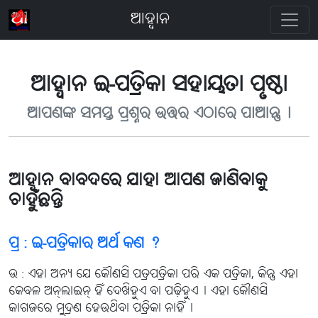
ଆହ୍ବାନ
ଆହ୍ବାନ ଇ-ପତ୍ରିକା ସହାୟତା ପୃଷ୍ଠା
ଆପଣଙ୍କ ସମସ୍ତ ପ୍ରଶ୍ନର ଉତ୍ତର ଏଠାରେ ପାଆନ୍ତୁ୤
ଆହ୍ବାନ ବାବଦରେ ଯାହା ଆପଣ ଜାଣିବାକୁ
ଚାହୁଁଛନ୍ତି
ପ୍ର : ଇ-ପତ୍ରିକାର ଅର୍ଥ କଣ ?
ଉ : ଏହା ଅନ୍ୟ ଯେ କୌଣସି ପତ୍ରପତ୍ରିକା ପରି ଏକ ପତ୍ରିକା, କିନ୍ତୁ ଏହା
କେବଳ ଅନ୍‌ଲାଇନ୍ ହିଁ ଦେଖିହୁଏ ବା ପଢ଼ିହୁଏ୤ ଏହା କୌଣସି
କାଗଜରେ ମୁଦ୍ରଣ ହେଉଥିବା ପତ୍ରିକା ନାହିଁ୤