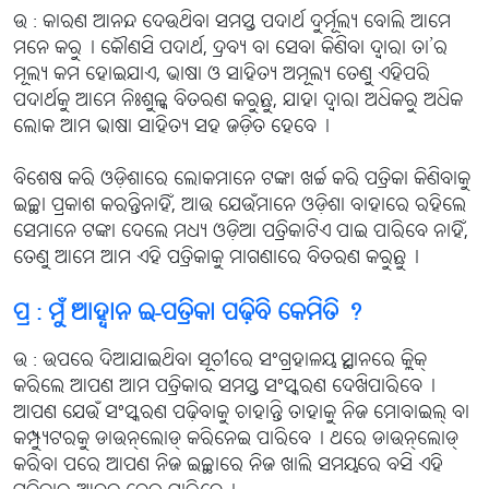
ଉ : କାରଣ ଆନନ୍ଦ ଦେଉଥିବା ସମସ୍ତ ପଦାର୍ଥ ଦୁର୍ମୂଲ୍ୟ ବୋଲି ଆମେ
ମନେ କରୁ୤ କୌଣସି ପଦାର୍ଥ, ଦ୍ରବ୍ୟ ବା ସେବା କିଣିବା ଦ୍ବାରା ତା’ର
ମୂଲ୍ୟ କମ ହୋଇଯାଏ, ଭାଷା ଓ ସାହିତ୍ୟ ଅମୂଲ୍ୟ ତେଣୁ ଏହିପରି
ପଦାର୍ଥକୁ ଆମେ ନିଃଶୁଳ୍କ ବିତରଣ କରୁଛୁ, ଯାହା ଦ୍ବାରା ଅଧିକରୁ ଅଧିକ
ଲୋକ ଆମ ଭାଷା ସାହିତ୍ୟ ସହ ଜଡ଼ିତ ହେବେ୤
ବିଶେଷ କରି ଓଡ଼ିଶାରେ ଲୋକମାନେ ଟଙ୍କା ଖର୍ଚ୍ଚ କରି ପତ୍ରିକା କିଣିବାକୁ
ଇଚ୍ଛା ପ୍ରକାଶ କରନ୍ତିନାହିଁ, ଆଉ ଯେଉଁମାନେ ଓଡ଼ିଶା ବାହାରେ ରହିଲେ
ସେମାନେ ଟଙ୍କା ଦେଲେ ମଧ୍ୟ ଓଡ଼ିଆ ପତ୍ରିକାଟିଏ ପାଇ ପାରିବେ ନାହିଁ,
ତେଣୁ ଆମେ ଆମ ଏହି ପତ୍ରିକାକୁ ମାଗଣାରେ ବିତରଣ କରୁଛୁ୤
ପ୍ର : ମୁଁ ଆହ୍ବାନ ଇ-ପତ୍ରିକା ପଢ଼ିବି କେମିତି ?
ଉ : ଉପରେ ଦିଆଯାଇଥିବା ସୂଚୀରେ ସଂଗ୍ରହାଳୟ ସ୍ଥାନରେ କ୍ଲିକ୍
କରିଲେ ଆପଣ ଆମ ପତ୍ରିକାର ସମସ୍ତ ସଂସ୍କରଣ ଦେଖିପାରିବେ୤
ଆପଣ ଯେଉଁ ସଂସ୍କରଣ ପଢ଼ିବାକୁ ଚାହାନ୍ତି ତାହାକୁ ନିଜ ମୋବାଇଲ୍ ବା
କମ୍ପ୍ୟୁଟରକୁ ଡାଉନ୍‌ଲୋଡ୍ କରିନେଇ ପାରିବେ୤ ଥରେ ଡାଉନ୍‌ଲୋଡ୍
କରିବା ପରେ ଆପଣ ନିଜ ଇଚ୍ଛାରେ ନିଜ ଖାଲି ସମୟରେ ବସି ଏହି