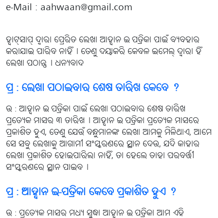
e-Mail : aahwaan@gmail.com
ହ୍ବାଟ୍‌ସାପ୍ ଦ୍ବାରା ପ୍ରେରିତ ଲେଖା ଆହ୍ବାନ ଇ-ପତ୍ରିକା ପାଇଁ ବ୍ୟବହାର
କରାଯାଇ ପାରିବ ନାହିଁ୤ ତେଣୁ ଦୟାକରି କେବଳ ଇମେଲ୍ ଦ୍ବାରା ହିଁ
ଲେଖା ପଠାନ୍ତୁ୤ ଧନ୍ୟବାଦ
ପ୍ର : ଲେଖା ପଠାଇବାର ଶେଷ ତାରିଖ କେବେ ?
ଉ : ଆହ୍ବାନ ଇ-ପତ୍ରିକା ପାଇଁ ଲେଖା ପଠାଇବାର ଶେଷ ତାରିଖ
ପ୍ରତ୍ୟେକ ମାସର ୩ ତାରିଖ୤ ଆହ୍ବାନ ଇ-ପତ୍ରିକା ପ୍ରତ୍ୟେକ ମାସରେ
ପ୍ରକାଶିତ ହୁଏ, ତେଣୁ ଯେଉଁ ବନ୍ଧୁମାନଙ୍କ ଲେଖା ଆମକୁ ମିଳିଥାଏ, ଆମେ
ସେ ସବୁ ଲେଖାକୁ ଆଗାମୀ ସଂସ୍କରଣରେ ସ୍ଥାନ ଦେଉ, ଯଦି କାହାର
ଲେଖା ପ୍ରକାଶିତ ହୋଇପାରିଲା ନାହିଁ, ତା ହେଲେ ତାହା ପରବର୍ତ୍ତୀ
ସଂସ୍କରଣରେ ସ୍ଥାନ ପାଇବ୤
ପ୍ର : ଆହ୍ବାନ ଇ-ପତ୍ରିକା କେବେ ପ୍ରକାଶିତ ହୁଏ ?
ଉ : ପ୍ରତ୍ୟେକ ମାସର ମଧ୍ୟ ସୁଦ୍ଧା ଆହ୍ବାନ ଇ-ପତ୍ରିକା ଆମ ଏହି