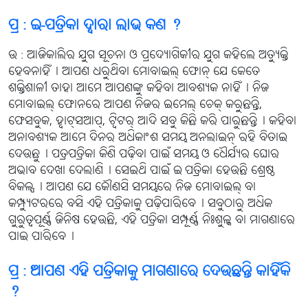
ପ୍ର : ଇ-ପତ୍ରିକା ଦ୍ବାରା ଲାଭ କଣ ?
ଉ : ଆଜିକାଲିର ଯୁଗ ସୂଚନା ଓ ପ୍ରଦ୍ୟୋଗିକୀର ଯୁଗ କହିଲେ ଅତ୍ୟୁକ୍ତି
ହେବନାହିଁ୤ ଆପଣ ଧରୁଥିବା ମୋବାଇଲ୍ ଫୋନ୍ ଯେ କେତେ
ଶକ୍ତିଶାଳୀ ତାହା ଆମେ ଆପଣଙ୍କୁ କହିବା ଆବଶ୍ୟକ ନାହିଁ୤ ନିଜ
ମୋବାଇଲ୍ ଫୋନରେ ଆପଣ ନିଜର ଇମେଲ୍ ଚେକ୍ କରୁଛନ୍ତି,
ଫେସବୁକ, ହ୍ବାଟ୍‌ସଆପ୍, ଟ୍ବିଟର୍ ଆଦି ସବୁ କିଛି କରି ପାରୁଛନ୍ତି୤ କହିବା
ଅନାବଶ୍ୟକ ଆମେ ଦିନର ଅଧିକାଂଶ ସମୟ ଅନଲାଇନ୍ ରହି ବିତାଇ
ଦେଉଛୁ୤ ପତ୍ରପତ୍ରିକା କିଣି ପଢ଼ିବା ପାଇଁ ସମୟ ଓ ଧୈର୍ଯ୍ୟର ଘୋର
ଅଭାବ ଦେଖା ଦେଲାଣି୤ ସେଇଥି ପାଇଁ ଇ-ପତ୍ରିକା ହେଉଛି ଶ୍ରେଷ୍ଠ
ବିକଳ୍ପ୤ ଆପଣ ଯେ କୌଣସି ସମୟରେ ନିଜ ମୋବାଇଲ୍ ବା
କମ୍ପ୍ୟୁଟରରେ ବସି ଏହି ପତ୍ରିକାକୁ ପଢ଼ିପାରିବେ୤ ସବୁଠାରୁ ଅଧିକ
ଗୁରୁତ୍ବପୂର୍ଣ୍ଣ ଜିନିଷ ହେଉଛି, ଏହି ପତ୍ରିକା ସମ୍ପୂର୍ଣ୍ଣ ନିଃଶୁଳ୍କ ବା ମାଗଣାରେ
ପାଇ ପାରିବେ୤
ପ୍ର : ଆପଣ ଏହି ପତ୍ରିକାକୁ ମାଗଣାରେ ଦେଉଛନ୍ତି କାହିଁକି
?