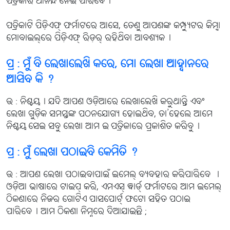
ପତ୍ରିକାର ଆନନ୍ଦ ନେଇ ପାରିବେ୤
ପତ୍ରିକାଟି ପିଡ଼ିଏଫ୍ ଫର୍ମାଟରେ ଆସେ, ତେଣୁ ଆପଣଙ୍କ କମ୍ପ୍ୟୁଟର କିମ୍ବା
ମୋବାଇଲ୍‌ରେ ପିଡ଼ିଏଫ୍ ରିଡ଼ର୍ ରହିଥିବା ଆବଶ୍ୟକ୤
ପ୍ର : ମୁଁ ବି ଲେଖାଲେଖି କରେ, ମୋ ଲେଖା ଆହ୍ବାନରେ
ଆସିବ କି ?
ଉ : ନିଶ୍ଚୟ୤ ଯଦି ଆପଣ ଓଡ଼ିଆରେ ଲେଖାଲେଖି କରୁଥାନ୍ତି ଏବଂ
ଲେଖା ଗୁଡ଼ିକ ସମସ୍ତଙ୍କ ପଠନଯୋଗ୍ୟ ହୋଇଥିବ, ତା’ହେଲେ ଆମେ
ନିଶ୍ଚୟ ସେଇ ସବୁ ଲେଖା ଆମ ଇ-ପତ୍ରିକାରେ ପ୍ରକାଶିତ କରିବୁ୤
ପ୍ର : ମୁଁ ଲେଖା ପଠାଇବି କେମିତି ?
ଉ : ଆପଣ ଲେଖା ପଠାଇବାପାଇଁ ଇମେଲ୍ ବ୍ୟବହାର କରିପାରିବେ ୤
ଓଡ଼ିଆ ଭାଷାରେ ଟାଇପ୍ କରି, ଏମଏସ୍ ୱାର୍ଡ୍ ଫର୍ମାଟରେ ଆମ ଇମେଲ୍
ଠିକଣାରେ ନିଜର ଗୋଟିଏ ପାସପୋର୍ଟ୍ ଫଟୋ ସହିତ ପଠାଇ
ପାରିବେ୤ ଆମ ଠିକଣା ନିମ୍ନରେ ଦିଆଯାଇଛି ;