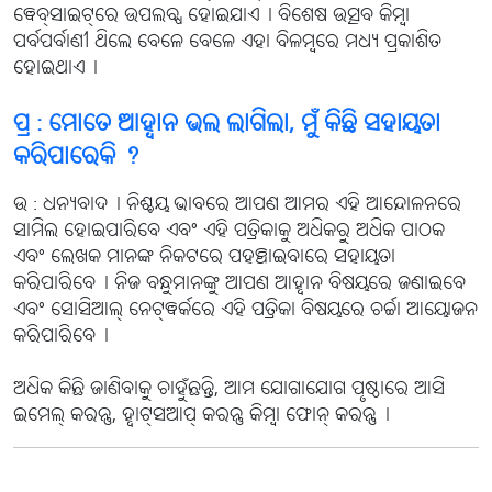
ୱେବ୍‌ସାଇଟ୍‌ରେ ଉପଲବ୍ଧ ହୋଇଯାଏ୤ ବିଶେଷ ଉତ୍ସବ କିମ୍ବା
ପର୍ବପର୍ବାଣୀ ଥିଲେ ବେଳେ ବେଳେ ଏହା ବିଳମ୍ବରେ ମଧ୍ୟ ପ୍ରକାଶିତ
ହୋଇଥାଏ୤
ପ୍ର : ମୋତେ ଆହ୍ବାନ ଭଲ ଲାଗିଲା, ମୁଁ କିଛି ସହାୟତା
କରିପାରେକି ?
ଉ : ଧନ୍ୟବାଦ୤ ନିଶ୍ଚୟ ଭାବରେ ଆପଣ ଆମର ଏହି ଆନ୍ଦୋଳନରେ
ସାମିଲ ହୋଇପାରିବେ ଏବଂ ଏହି ପତ୍ରିକାକୁ ଅଧିକରୁ ଅଧିକ ପାଠକ
ଏବଂ ଲେଖକ ମାନଙ୍କ ନିକଟରେ ପହଞ୍ଚାଇବାରେ ସହାୟତା
କରିପାରିବେ୤ ନିଜ ବନ୍ଧୁମାନଙ୍କୁ ଆପଣ ଆହ୍ବାନ ବିଷୟରେ ଜଣାଇବେ
ଏବଂ ସୋସିଆଲ୍ ନେଟ୍‌ୱର୍କରେ ଏହି ପତ୍ରିକା ବିଷୟରେ ଚର୍ଚ୍ଚା ଆୟୋଜନ
କରିପାରିବେ୤
ଅଧିକ କିଛି ଜାଣିବାକୁ ଚାହୁଁଛନ୍ତି, ଆମ ଯୋଗାଯୋଗ ପୃଷ୍ଠାରେ ଆସି
ଇମେଲ୍ କରନ୍ତୁ, ହ୍ବାଟ୍‌ସଆପ୍ କରନ୍ତୁ କିମ୍ବା ଫୋନ୍ କରନ୍ତୁ୤